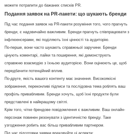
можете потрапити до бажаних списків PR.
Подання заявок на PR-пакети: що шукають бренди
Під час подання заявок на PR-пакети розуміння того, чого прагнуть
бренди, є надзвичайно важливим. Бренди прагнуть співпрацювати з
інфлюенсерами, які поділяють їхні цінності та аудиторію.
По-перше, вони часто шукають справжньої заручини. Бренди
цінують коментарі, лайки та поширення, які демонструють
справжню взаємодію з їхньою аудиторією. Вони оцінюють це, щоб
передбачити потенційний вплив.
По-друге, якість вашого контенту має значення. Високоякісні
зображення, переконливі підписи та послідовна тема роблять ваш
профіль привабливим. Бренди хочуть, щоб їхні продукти були
представлені в найкращому світлі.
Крім того, чітке брендове повідомлення є важливим. Ваш онлайн-
персонаж повинен резонувати з ідентичністю бренду. Таке
узгодження робить вас більш привабливим партнером.
Під час підготовки заявки враховуйте ці аспекти: