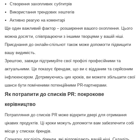
Створення захопливих субтитрів
Використання трендових хештегів
Активно реагую на коментарі
Ще один важливий фактор – розширення вашого охоплення. Цього
можна досягти, співпрацюючи з іншими творцями у вашій ніші.
Приєднання до онлайн-спільнот також може допомогти підвищити
вашу видимість.
Зрештою, завжди підтримуйте свої профілі професійними та
актуальними. Це показує брендам, що ви є відданим та серйозним
інфлюенсером. Дотримуючись цих кроків, ви можете збільшити свої
шанси бути поміченими потенційними PR-партнерами.
Як потрапити до списків PR: покрокове
керівництво
Потрапляння до списків PR може відкрити двері для отримання
цікавих продуктів. Ці кроки можуть допомогти вам забезпечити собі
місце у списках брендів.
Спочатку дослідіть бренди, які відповідають вашій ніші. Складіть