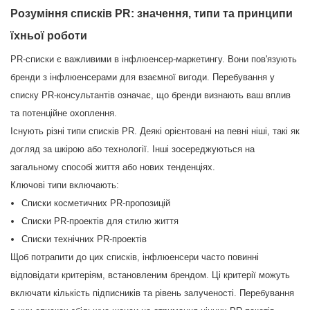
Розуміння списків PR: значення, типи та принципи
їхньої роботи
PR-списки є важливими в інфлюенсер-маркетингу. Вони пов'язують
бренди з інфлюенсерами для взаємної вигоди. Перебування у
списку PR-консультантів означає, що бренди визнають ваш вплив
та потенційне охоплення.
Існують різні типи списків PR. Деякі орієнтовані на певні ніші, такі як
догляд за шкірою або технології. Інші зосереджуються на
загальному способі життя або нових тенденціях.
Ключові типи включають:
Списки косметичних PR-пропозицій
Списки PR-проектів для стилю життя
Списки технічних PR-проектів
Щоб потрапити до цих списків, інфлюенсери часто повинні
відповідати критеріям, встановленим брендом. Ці критерії можуть
включати кількість підписників та рівень залученості. Перебування