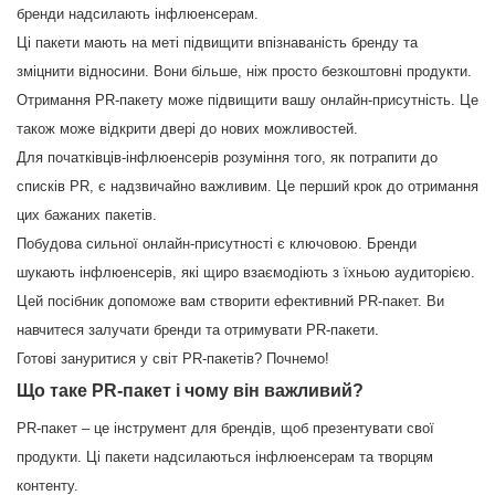
бренди надсилають інфлюенсерам.
Ці пакети мають на меті підвищити впізнаваність бренду та
зміцнити відносини. Вони більше, ніж просто безкоштовні продукти.
Отримання PR-пакету може підвищити вашу онлайн-присутність. Це
також може відкрити двері до нових можливостей.
Для початківців-інфлюенсерів розуміння того, як потрапити до
списків PR, є надзвичайно важливим. Це перший крок до отримання
цих бажаних пакетів.
Побудова сильної онлайн-присутності є ключовою. Бренди
шукають інфлюенсерів, які щиро взаємодіють з їхньою аудиторією.
Цей посібник допоможе вам створити ефективний PR-пакет. Ви
навчитеся залучати бренди та отримувати PR-пакети.
Готові зануритися у світ PR-пакетів? Почнемо!
Що таке PR-пакет і чому він важливий?
PR-пакет – це інструмент для брендів, щоб презентувати свої
продукти. Ці пакети надсилаються інфлюенсерам та творцям
контенту.