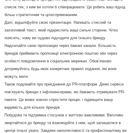
список тих, з ким ви хотіли б співпрацювати. Це робить ваш підхід
більш стратегічним та цілеспрямованим.
Далі, відшліфуйте свою презентацію. Напишіть стислий та
захопливий текст, який підкреслить ваші сильні сторони. Чітко
поясніть, чому ви чудово підходите для їхнього бренду.
Надсилайте свою пропозицію через бажані канали. Більшість
брендів приймають пропозиції електронною поштою або через
особисті повідомлення в соціальних мережах. Обов’язково
дотримуйтесь будь-яких конкретних правил подання, які вони
можуть мати.
Також подумайте про приєднання до PR-платформ. Деякі сервіси
пов’язують бренди з інфлюенсерами, які бажають отримувати PR-
пакети. Це може значно спростити процес і підвищити вашу
видимість для кількох брендів.
Побудова та підтримка стосунків є життєво важливими. Ввічливо
звертайтеся до бренду та взаємодійте з ним, щоб залишатися в
центрі їхньої уваги. Завдяки наполегливості та професіоналізму ви