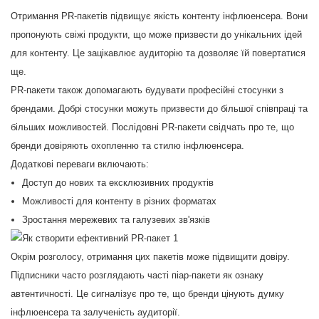
Отримання PR-пакетів підвищує якість контенту інфлюенсера. Вони
пропонують свіжі продукти, що може призвести до унікальних ідей
для контенту. Це зацікавлює аудиторію та дозволяє їй повертатися
ще.
PR-пакети також допомагають будувати професійні стосунки з
брендами. Добрі стосунки можуть призвести до більшої співпраці та
більших можливостей. Послідовні PR-пакети свідчать про те, що
бренди довіряють охопленню та стилю інфлюенсера.
Додаткові переваги включають:
Доступ до нових та ексклюзивних продуктів
Можливості для контенту в різних форматах
Зростання мережевих та галузевих зв'язків
Окрім розголосу, отримання цих пакетів може підвищити довіру.
Підписники часто розглядають часті піар-пакети як ознаку
автентичності. Це сигналізує про те, що бренди цінують думку
інфлюенсера та залученість аудиторії.