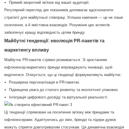
Прямий зворотний зв'язок від вашої аудиторії.
Регулярний перегляд цих показників допомагає вдосконалити
стратегії для майбутньої співпраці. Успішна кампанія — це не лише
охоплення, а й змістовна взаємодія. Розуміння цих аспектів
забезпечує кращу відповідність цілям бренду.
Майбутні тенденції: еволюція PR-пакетів та
маркетингу впливу
Майбутнє PR-пакетів стрімко розвивається. Зі зростанням
інфлюенсер-маркетингу бренди впроваджують інновації, щоб
виділитися. Очікується, що ці тенденції формуватимуть майбутнє:
Розширена персоналізація в PR-пакетах.
Підвищена увага до сталого розвитку та екологічної упаковки.
Інтеграція цифрового досвіду та віртуальної реальності.
Ці тенденції спрямовані на посилення зв'язку між брендами та
інфлюенсерами. Адаптуючись до змін, бренди та лідери думок
можуть сприяти довготривалим стосункам. Ця динамічна взаємодія