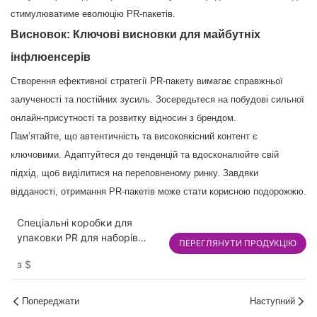
стимулюватиме еволюцію PR-пакетів.
Висновок: Ключові висновки для майбутніх
інфлюенсерів
Створення ефективної стратегії PR-пакету вимагає справжньої
залученості та постійних зусиль. Зосередьтеся на побудові сильної
онлайн-присутності та розвитку відносин з брендом.
Пам’ятайте, що автентичність та високоякісний контент є
ключовими. Адаптуйтеся до тенденцій та вдосконалюйте свій
підхід, щоб виділитися на переповненому ринку. Завдяки
відданості, отримання PR-пакетів може стати корисною подорожжю.
Спеціальні коробки для
упаковки PR для наборів
ПЕРЕГЛЯНУТИ ПРОДУКЦІЮ
впливу & медіа -пошти -
з
$
розкішні жорсткі та
гофровані варіанти
Попереджати
Наступний