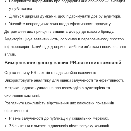
Розкривайте інформацію про подарунки або спонсорські випадки
у публікаціях.
Діліться щирими думками, щоб підтримувати довіру аудиторії.
Уникайте неправдивих заяв щодо ефективності продукту.
Дотримання цих принципів зміцнить довіру до вашого бренду.
Аудиторія цінує автентичність, особливо в переповненому просторі
інфлюенсерів. Такий підхід сприяє глибшим зв'язкам і посилює ваш
вплив.
Вимірювання успіху ваших PR-пакетних кампаній
Оцінка впливу PR-пакетів є надзвичайно важливою.
Використовуйте аналітику для оцінки залученості та ефективності.
Метрики надають уявлення про взаємодію з аудиторією та
охоплення кампанії.
Розгляньте можливість відстеження цих ключових показників
ефективності:
Рівень залученості до публікацій у соціальних мережах.
Збільшення кількості підписників після запуску кампанії.