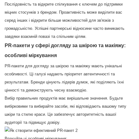
Послідовність та відкрите спілкування є ключем до підтримки
міцних стосунків з брендом. Проактивність може виділити вас
серед інших і відкрити більше можливостей для зв'язків з
громадськістю. Успішні партнерські відносини часто виникають
завдяки взаємній повазі та спільним цілям.
PR-пакети у сфері догляду за шкірою та макіяжу:
особливі міркування
PR-пакети для догляду за шкірою та макіяжу мають унікальні
особливості. Ці галузі надають пріоритет автентичності та
результатам. Бренди цінують лідерів думок, які поділяють їхні
цінності та демонструють чесну взаємодію.
Вибір правильних продуктів має вирішальне значення. Будьте
вибірковими та вибирайте засоби, які відповідають вашому типу
шкіри та стилю краси. Це забезпечує авторитетність вашої
аудиторії та підвищує довіру.
Врахуйте ці особливі міркування: