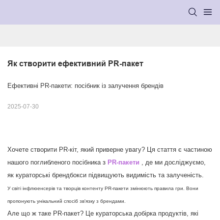
Як створити ефективний PR-пакет
Ефективні PR-пакети: посібник із залучення брендів
2025-07-30
Хочете створити PR-кіт, який приверне увагу? Ця стаття є частиною
нашого поглибленого посібника з
PR-пакети
,
де ми досліджуємо,
як кураторські брендбокси підвищують видимість та залученість.
У світі інфлюенсерів та творців контенту PR-пакети змінюють правила гри. Вони
пропонують унікальний спосіб зв'язку з брендами.
Але що ж таке PR-пакет? Це кураторська добірка продуктів, які