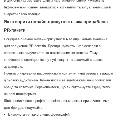
в цих списках збільшує шанси на отримання цінних PR-пакетів.
Інфлюенсери повинні залишатися активними та актуальними, щоб
зберегти свою позицію.
Як створити онлайн-присутність, яка приваблює
PR-пакети
Побудова сильної онлайн-присутності має вирішальне значення
для залучення PR-пакетів. Бренди шукають інфлюенсерів зі
справжньою залученістю та автентичним контентом. Тому
ключовою є послідовність у публікаціях та взаємодії з вашою
аудиторією.
Почніть з курування високоякісного контенту, який резонує з вашою
цільовою аудиторією. Кожен пост має відображати ваш особистий
бренд та естетику. Переконайтеся, що ви підтримуєте єдину тему
на всіх платформах.
Щоб зробити ваші профілі в соціальних мережах привабливішими
для брендів, подумайте:
Використання захопливих фотографій