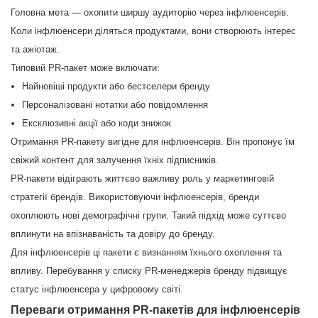
Головна мета — охопити ширшу аудиторію через інфлюенсерів.
Коли інфлюенсери діляться продуктами, вони створюють інтерес
та ажіотаж.
Типовий PR-пакет може включати:
Найновіші продукти або бестселери бренду
Персоналізовані нотатки або повідомлення
Ексклюзивні акції або коди знижок
Отримання PR-пакету вигідне для інфлюенсерів. Він пропонує їм
свіжий контент для залучення їхніх підписників.
PR-пакети відіграють життєво важливу роль у маркетинговій
стратегії брендів. Використовуючи інфлюенсерів, бренди
охоплюють нові демографічні групи. Такий підхід може суттєво
вплинути на впізнаваність та довіру до бренду.
Для інфлюенсерів ці пакети є визнанням їхнього охоплення та
впливу. Перебування у списку PR-менеджерів бренду підвищує
статус інфлюенсера у цифровому світі.
Переваги отримання PR-пакетів для інфлюенсерів