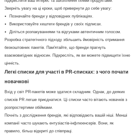
підкреслити ваш інтерес та захоплення їхніми продуктами.
Зверніть увагу на ці кроки, щоб привернути до себе увагу:
Позначайте бренди у відповідних публікаціях.
Використовуйте хештеги брендів у своїх підписах.
Діліться розпакуваннями та відгуками автентичним голосом.
Розробка стратегічного підходу збільшить ймовірність отримання
безкоштовних пакетів. Пам'ятайте, що бренди прагнуть
взаємовигідних відносин. Підкресліть, як ви можете підвищити їхню
цінність.
Легкі списки для участі в PR-списках: з чого почати
новачкові
Вхід у світ PR-пакетів може здатися складним. Однак, до деяких
списків PR легше приєднатися. Ці списки часто вітають новачків з
розпростертими обіймами.
Почніть з дослідження брендів, які відповідають вашій ніші. Менші
компанії часто шукають ентузіастів-інфлюенсерів. Вони, як
правило, більш відкриті до співпраці.