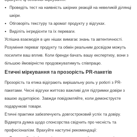
Проведіть тест на наявність шкірних реакцій на невеликій ділянці
шкіри.
Обговоріть текстуру та аромат продукту у відгуках.
Виділіть інгредієнти та їх переваги.
Успішна взаємодія в цих нішах вимагає знань та автентичності.
Розуміння переваг продукту та обмін реальним досвідом можуть
посилити ваш вплив. Коли бренди бачать вашу експертизу, вони з
більшою ймовірністю продовжуватимуть співпрацю.
Етичні міркування та прозорість PR-пакетів
Прозорість та етика відіграють вирішальну роль у роботі з PR-
пакетами. Чесні відгуки життєво важливі для підтримки довіри з
вашою аудиторією. Завжди повідомляйте, коли демонструєте
подарункові товари.
Етичні практики забезпечують довгостроковий успіх та довіру.
Відверта думка щодо спонсорства свідчить про чесність та
професіоналізм. Врахуйте наступні рекомендації: