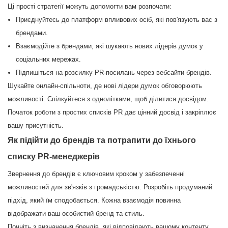
Ці прості стратегії можуть допомогти вам розпочати:
Приєднуйтесь до платформ впливових осіб, які пов'язують вас з
брендами.
Взаємодійте з брендами, які шукають нових лідерів думок у
соціальних мережах.
Підпишіться на розсилку PR-посилань через вебсайти брендів.
Шукайте онлайн-спільноти, де нові лідери думок обговорюють
можливості. Спілкуйтеся з однолітками, щоб ділитися досвідом.
Початок роботи з простих списків PR дає цінний досвід і закріплює
вашу присутність.
Як підійти до брендів та потрапити до їхнього
списку PR-менеджерів
Звернення до брендів є ключовим кроком у забезпеченні
можливостей для зв'язків з громадськістю. Розробіть продуманий
підхід, який їм сподобається. Кожна взаємодія повинна
відображати ваш особистий бренд та стиль.
Почніть з визначення брендів, які відповідають вашому контенту.