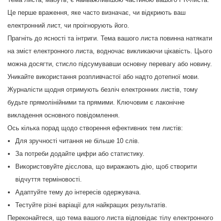
Це перше враження, яке часто визначає, чи відкриють ваш
електронний лист, чи проігнорують його.
Прагніть до ясності та інтриги. Тема вашого листа повинна натякати
на зміст електронного листа, водночас викликаючи цікавість. Цього
можна досягти, стисло підсумувавши основну перевагу або новину.
Уникайте використання розпливчастої або надто дотепної мови.
Журналісти щодня отримують безліч електронних листів, тому
будьте прямолінійними та прямими. Ключовим є лаконічне
викладення основного повідомлення.
Ось кілька порад щодо створення ефективних тем листів:
Для зручності читання не більше 10 слів.
За потреби додайте цифри або статистику.
Використовуйте дієслова, що виражають дію, щоб створити
відчуття терміновості.
Адаптуйте тему до інтересів одержувача.
Тестуйте різні варіації для найкращих результатів.
Переконайтеся, що тема вашого листа відповідає тілу електронного