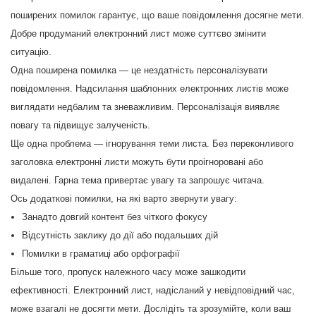
поширених помилок гарантує, що ваше повідомлення досягне мети.
Добре продуманий електронний лист може суттєво змінити
ситуацію.
Одна поширена помилка — це нездатність персоналізувати
повідомлення. Надсилання шаблонних електронних листів може
виглядати недбалим та зневажливим. Персоналізація виявляє
повагу та підвищує залученість.
Ще одна проблема — ігнорування теми листа. Без переконливого
заголовка електронні листи можуть бути проігноровані або
видалені. Гарна тема привертає увагу та запрошує читача.
Ось додаткові помилки, на які варто звернути увагу:
Занадто довгий контент без чіткого фокусу
Відсутність заклику до дії або подальших дій
Помилки в граматиці або орфографії
Більше того, пропуск належного часу може зашкодити
ефективності. Електронний лист, надісланий у невідповідний час,
може взагалі не досягти мети. Дослідіть та зрозумійте, коли ваш