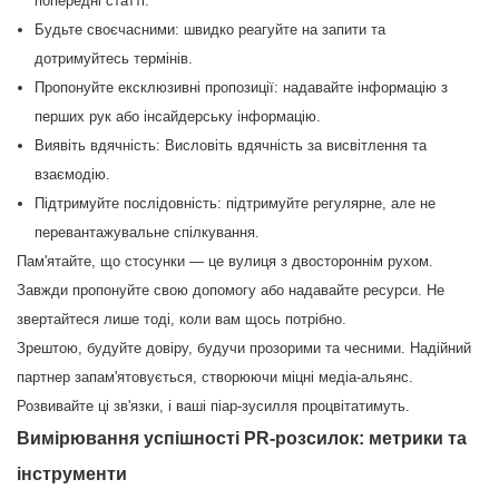
попередні статті.
Будьте своєчасними: швидко реагуйте на запити та
дотримуйтесь термінів.
Пропонуйте ексклюзивні пропозиції: надавайте інформацію з
перших рук або інсайдерську інформацію.
Виявіть вдячність: Висловіть вдячність за висвітлення та
взаємодію.
Підтримуйте послідовність: підтримуйте регулярне, але не
перевантажувальне спілкування.
Пам'ятайте, що стосунки — це вулиця з двостороннім рухом.
Завжди пропонуйте свою допомогу або надавайте ресурси. Не
звертайтеся лише тоді, коли вам щось потрібно.
Зрештою, будуйте довіру, будучи прозорими та чесними. Надійний
партнер запам'ятовується, створюючи міцні медіа-альянс.
Розвивайте ці зв'язки, і ваші піар-зусилля процвітатимуть.
Вимірювання успішності PR-розсилок: метрики та
інструменти