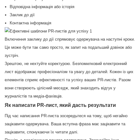
Відповідна інформація або історія
Заклик до дії
Контактна інформація
Включення заклику до дії спрямовує одержувача на наступні кроки.
Це може бути так само просто, як запит на подальший дзвінок або
зустріч.
Зрештою, не нехтуйте коректурою. Безпомилковий електронний
лист відображає професіоналізм та увагу до деталей. Кожен із цих
елементів сприяє ефективності та успіху ваших PR-листів. Разом
вони створюють цілісний меседж, який знаходить відгук у
журналістів та медіа-фахівців.
Як написати PR-лист, який дасть результати
Під час написання PR-листа зосередьтеся на тому, щоб негайно
зацікавити одержувача. Ваша вступна фраза має зацікавити та
зацікавити, спонукаючи їх читати далі.