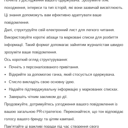
Почніть з дослідження вашого одержувача. Зрозумійте їхнє
походження, інтереси та тип історій, які вони зазвичай висвітлюють.
Ці знання допоможуть вам ефективно адаптувати ваше
повідомлення.
Далі, структуруйте свій електронний лист для легкого читання.
Використовуйте короткі абзаци та марковані списки для розбиття
інформації. Такий формат допомагає зайнятим журналістам швидко
зрозуміти ваше повідомлення.
Ось короткий огляд структурування:
Почніть з персоналізованого привітання.
Відкрийте за допомогою гачка, який стосується одержувача.
Стисло викладіть свою основну ідею.
Надайте підтверджувальну інформацію у маркованих списках.
Завершіть чітким закликом до дії.
Продовжуйте, дотримуйтесь узгодження вашого повідомлення із
вашою загальною PR-стратегією. Переконайтеся, що тон відповідає
голосу вашого бренду та цілям кампанії.
Пам’ятайте ці важливі поради під час створення свого