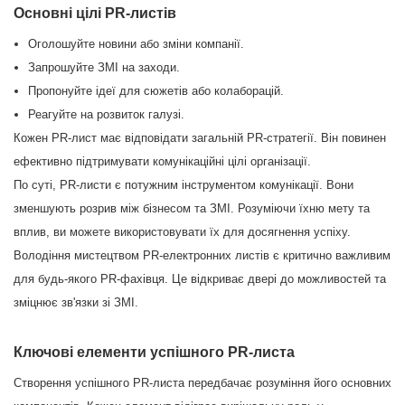
Основні цілі PR-листів
Оголошуйте новини або зміни компанії.
Запрошуйте ЗМІ на заходи.
Пропонуйте ідеї для сюжетів або колаборацій.
Реагуйте на розвиток галузі.
Кожен PR-лист має відповідати загальній PR-стратегії. Він повинен
ефективно підтримувати комунікаційні цілі організації.
По суті, PR-листи є потужним інструментом комунікації. Вони
зменшують розрив між бізнесом та ЗМІ. Розуміючи їхню мету та
вплив, ви можете використовувати їх для досягнення успіху.
Володіння мистецтвом PR-електронних листів є критично важливим
для будь-якого PR-фахівця. Це відкриває двері до можливостей та
зміцнює зв'язки зі ЗМІ.
Ключові елементи успішного PR-листа
Створення успішного PR-листа передбачає розуміння його основних