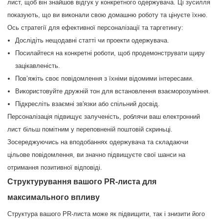
лист, щоб він знайшов відгук у конкретного одержувача. Ці зусилля
показують, що ви виконали свою домашню роботу та цінуєте їхню.
Ось стратегії для ефективної персоналізації та таргетингу:
Дослідіть нещодавні статті чи проекти одержувача.
Посилайтеся на конкретні роботи, щоб продемонструвати щиру
зацікавленість.
Пов’яжіть своє повідомлення з їхніми відомими інтересами.
Використовуйте дружній тон для встановлення взаєморозуміння.
Підкресліть взаємні зв'язки або спільний досвід.
Персоналізація підвищує залученість, роблячи ваш електронний
лист більш помітним у переповненій поштовій скриньці.
Зосереджуючись на вподобаннях одержувача та складаючи
цільове повідомлення, ви значно підвищуєте свої шанси на
отримання позитивної відповіді.
Структурування вашого PR-листа для
максимального впливу
Структура вашого PR-листа може як підвищити, так і знизити його