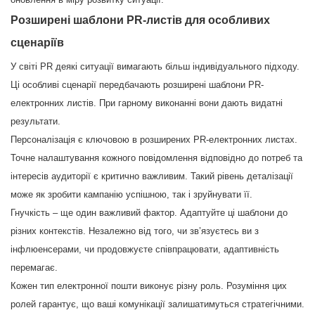
Розширені шаблони PR-листів для особливих
сценаріїв
У світі PR деякі ситуації вимагають більш індивідуального підходу.
Ці особливі сценарії передбачають розширені шаблони PR-
електронних листів. При гарному виконанні вони дають видатні
результати.
Персоналізація є ключовою в розширених PR-електронних листах.
Точне налаштування кожного повідомлення відповідно до потреб та
інтересів аудиторії є критично важливим. Такий рівень деталізації
може як зробити кампанію успішною, так і зруйнувати її.
Гнучкість – ще один важливий фактор. Адаптуйте ці шаблони до
різних контекстів. Незалежно від того, чи зв’язуєтесь ви з
інфлюенсерами, чи продовжуєте співпрацювати, адаптивність
перемагає.
Кожен тип електронної пошти виконує різну роль. Розуміння цих
ролей гарантує, що ваші комунікації залишатимуться стратегічними.