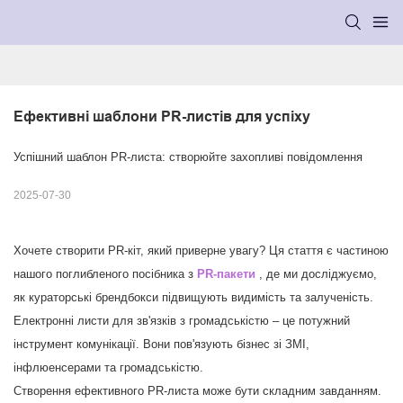
Ефективні шаблони PR-листів для успіху
Успішний шаблон PR-листа: створюйте захопливі повідомлення
2025-07-30
Хочете створити PR-кіт, який приверне увагу? Ця стаття є частиною
нашого поглибленого посібника з
PR-пакети
,
де ми досліджуємо,
як кураторські брендбокси підвищують видимість та залученість.
Електронні листи для зв'язків з громадськістю – це потужний
інструмент комунікації. Вони пов'язують бізнес зі ЗМІ,
інфлюенсерами та громадськістю.
Створення ефективного PR-листа може бути складним завданням.