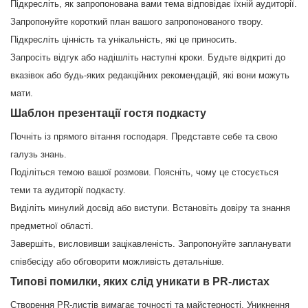
Підкресліть, як запропонована вами тема відповідає їхній аудиторії.
Запропонуйте короткий план вашого запропонованого твору.
Підкресліть цінність та унікальність, які це приносить.
Запросіть відгук або надішліть наступні кроки. Будьте відкриті до
вказівок або будь-яких редакційних рекомендацій, які вони можуть
мати.
Шаблон презентації гостя подкасту
Почніть із прямого вітання господаря. Представте себе та свою
галузь знань.
Поділіться темою вашої розмови. Поясніть, чому це стосується
теми та аудиторії подкасту.
Виділіть минулий досвід або виступи. Встановіть довіру та знання
предметної області.
Завершіть, висловивши зацікавленість. Запропонуйте запланувати
співбесіду або обговорити можливість детальніше.
Типові помилки, яких слід уникати в PR-листах
Створення PR-листів вимагає точності та майстерності. Уникнення