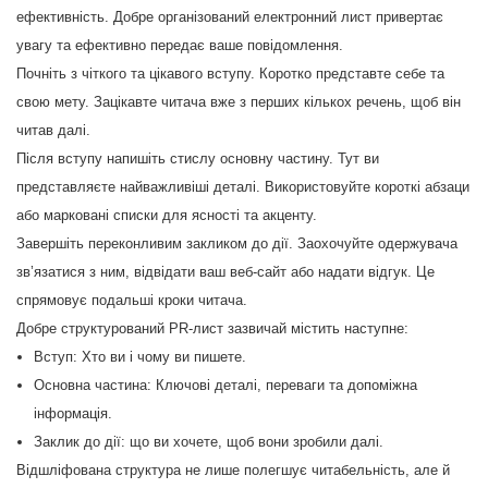
ефективність. Добре організований електронний лист привертає
увагу та ефективно передає ваше повідомлення.
Почніть з чіткого та цікавого вступу. Коротко представте себе та
свою мету. Зацікавте читача вже з перших кількох речень, щоб він
читав далі.
Після вступу напишіть стислу основну частину. Тут ви
представляєте найважливіші деталі. Використовуйте короткі абзаци
або марковані списки для ясності та акценту.
Завершіть переконливим закликом до дії. Заохочуйте одержувача
зв’язатися з ним, відвідати ваш веб-сайт або надати відгук. Це
спрямовує подальші кроки читача.
Добре структурований PR-лист зазвичай містить наступне:
Вступ: Хто ви і чому ви пишете.
Основна частина: Ключові деталі, переваги та допоміжна
інформація.
Заклик до дії: що ви хочете, щоб вони зробили далі.
Відшліфована структура не лише полегшує читабельність, але й