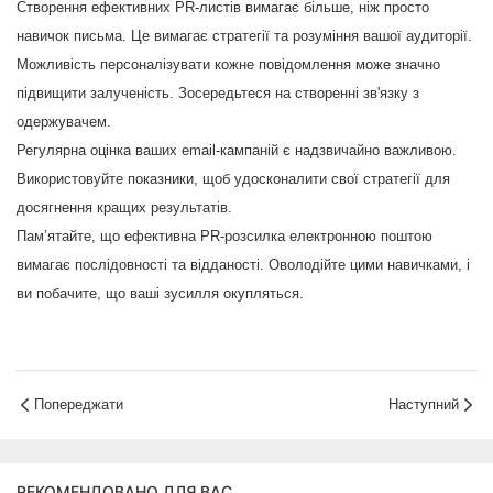
Створення ефективних PR-листів вимагає більше, ніж просто
навичок письма. Це вимагає стратегії та розуміння вашої аудиторії.
Можливість персоналізувати кожне повідомлення може значно
підвищити залученість. Зосередьтеся на створенні зв'язку з
одержувачем.
Регулярна оцінка ваших email-кампаній є надзвичайно важливою.
Використовуйте показники, щоб удосконалити свої стратегії для
досягнення кращих результатів.
Пам’ятайте, що ефективна PR-розсилка електронною поштою
вимагає послідовності та відданості. Оволодійте цими навичками, і
ви побачите, що ваші зусилля окупляться.
Попереджати
Наступний
РЕКОМЕНДОВАНО ДЛЯ ВАС