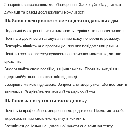
Завершіть запрошенням до обговорення. Заохочуйте їх ділитися
думками та разом досліджувати можливості.
Шаблон електронного листа для подальших дій
Подальші електронні листи вимагають терпіння та наполегливості.
Почніть з дружнього нагадування про вашу попередню розмову.
Повторіть цінність або пропозицію, про яку повідомляли раніше.
Пишіть коротко, зосереджуючись на ключових моментах, які вас
цікавлять.
Висловлюйте свою постійну зацікавленість. Проявіть ентузіазм
щодо майбутньої співпраці або відповіді.
Завершіть м’якою підказкою. Запросіть їх звернутися або поставити
запитання. Зберігайте позитивний та бадьорий тон.
Шаблон запиту гостьового допису
Почніть із професійного звернення до редактора. Представте себе
та розкажіть про свою експертизу в контенті.
Зверніться до їхньої нещодавньої роботи або теми контенту.