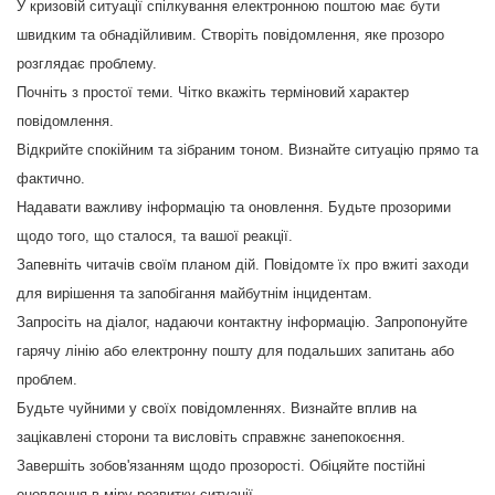
У кризовій ситуації спілкування електронною поштою має бути
швидким та обнадійливим. Створіть повідомлення, яке прозоро
розглядає проблему.
Почніть з простої теми. Чітко вкажіть терміновий характер
повідомлення.
Відкрийте спокійним та зібраним тоном. Визнайте ситуацію прямо та
фактично.
Надавати важливу інформацію та оновлення. Будьте прозорими
щодо того, що сталося, та вашої реакції.
Запевніть читачів своїм планом дій. Повідомте їх про вжиті заходи
для вирішення та запобігання майбутнім інцидентам.
Запросіть на діалог, надаючи контактну інформацію. Запропонуйте
гарячу лінію або електронну пошту для подальших запитань або
проблем.
Будьте чуйними у своїх повідомленнях. Визнайте вплив на
зацікавлені сторони та висловіть справжнє занепокоєння.
Завершіть зобов'язанням щодо прозорості. Обіцяйте постійні
оновлення в міру розвитку ситуації.