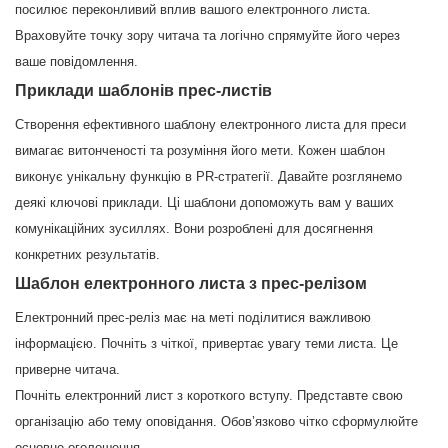
посилює переконливий вплив вашого електронного листа.
Враховуйте точку зору читача та логічно спрямуйте його через
ваше повідомлення.
Приклади шаблонів прес-листів
Створення ефективного шаблону електронного листа для преси
вимагає витонченості та розуміння його мети. Кожен шаблон
виконує унікальну функцію в PR-стратегії. Давайте розглянемо
деякі ключові приклади. Ці шаблони допоможуть вам у ваших
комунікаційних зусиллях. Вони розроблені для досягнення
конкретних результатів.
Шаблон електронного листа з прес-релізом
Електронний прес-реліз має на меті поділитися важливою
інформацією. Почніть з чіткої, привертає увагу теми листа. Це
приверне читача.
Почніть електронний лист з короткого вступу. Представте свою
організацію або тему оповідання. Обов’язково чітко сформулюйте
основне оголошення.