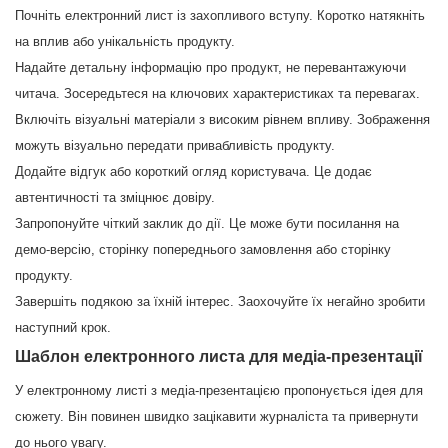
Почніть електронний лист із захопливого вступу. Коротко натякніть
на вплив або унікальність продукту.
Надайте детальну інформацію про продукт, не перевантажуючи
читача. Зосередьтеся на ключових характеристиках та перевагах.
Включіть візуальні матеріали з високим рівнем впливу. Зображення
можуть візуально передати привабливість продукту.
Додайте відгук або короткий огляд користувача. Це додає
автентичності та зміцнює довіру.
Запропонуйте чіткий заклик до дії. Це може бути посилання на
демо-версію, сторінку попереднього замовлення або сторінку
продукту.
Завершіть подякою за їхній інтерес. Заохочуйте їх негайно зробити
наступний крок.
Шаблон електронного листа для медіа-презентації
У електронному листі з медіа-презентацією пропонується ідея для
сюжету. Він повинен швидко зацікавити журналіста та привернути
до нього увагу.