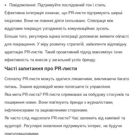
Повідомлення: Підтримуйте послідовний тон і стиль.
Ефективна інтеграція означає, що PR-листи підтримують ширші
ініціативи. Вони не повинні діяти ізольовано. Співпраця між
відділами покращує узгодженість комунікаційних зусиль.
Більше того, регулярна оцінка інтеграції допомагає виявити області
для покращення. У міру розвитку стратегій, забезпечте відповідну
адаптацію PR-листів. Такий проактивний підхід максимізує їхню
ефективність та внесок у загальний успіх бренду.
Часті запитання про PR-листи
Спочатку PR-листи можуть здатися лякаючими, викликаючи багато
питань. Знання відповідей може полегшити їх управління.
Яка мета PR-листа? PR-листи спрямовані на побудову стосунків та
поширення новин. Вони пов'язують бренди з журналістами,
інфлюенсерами та зацікавленими сторонами.
Як часто слід надсилати PR-листи? Час залежить від кампанії та
аудиторії. Регулярні оновлення підтримують інтерес, не будучи
приголомшливими.