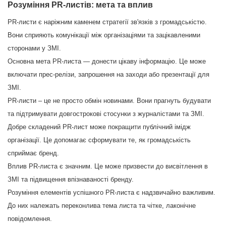
Розуміння PR-листів: мета та вплив
PR-листи є наріжним каменем стратегії зв'язків з громадськістю.
Вони сприяють комунікації між організаціями та зацікавленими
сторонами у ЗМІ.
Основна мета PR-листа — донести цікаву інформацію. Це може
включати прес-релізи, запрошення на заходи або презентації для
ЗМІ.
PR-листи – це не просто обмін новинами. Вони прагнуть будувати
та підтримувати довгострокові стосунки з журналістами та ЗМІ.
Добре складений PR-лист може покращити публічний імідж
організації. Це допомагає сформувати те, як громадськість
сприймає бренд.
Вплив PR-листа є значним. Це може призвести до висвітлення в
ЗМІ та підвищення впізнаваності бренду.
Розуміння елементів успішного PR-листа є надзвичайно важливим.
До них належать переконлива тема листа та чітке, лаконічне
повідомлення.