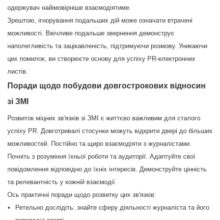
одержувач найімовірніше взаємодіятиме.
Зрештою, ігнорування подальших дій може означати втрачені
можливості. Ввічливе подальше звернення демонструє
наполегливість та зацікавленість, підтримуючи розмову. Уникаючи
цих помилок, ви створюєте основу для успіху PR-електронних
листів.
Поради щодо побудови довгострокових відносин
зі ЗМІ
Розвиток міцних зв'язків зі ЗМІ є життєво важливим для сталого
успіху PR. Довготривалі стосунки можуть відкрити двері до більших
можливостей. Постійно та щиро взаємодіяти з журналістами.
Почніть з розуміння їхньої роботи та аудиторії. Адаптуйте свої
повідомлення відповідно до їхніх інтересів. Демонструйте цінність
та релевантність у кожній взаємодії.
Ось практичні поради щодо розвитку цих зв'язків:
Ретельно дослідіть: знайте сферу діяльності журналіста та його