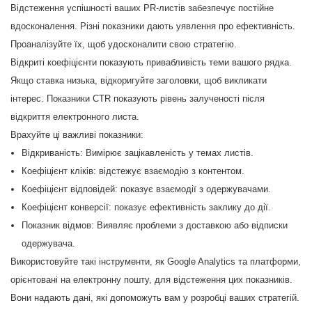
Відстеження успішності ваших PR-листів забезпечує постійне
вдосконалення. Різні показники дають уявлення про ефективність.
Проаналізуйте їх, щоб удосконалити свою стратегію.
Відкриті коефіцієнти показують привабливість теми вашого рядка.
Якщо ставка низька, відкоригуйте заголовки, щоб викликати
інтерес. Показники CTR показують рівень залученості після
відкриття електронного листа.
Врахуйте ці важливі показники:
Відкриваність: Вимірює зацікавленість у темах листів.
Коефіцієнт кліків: відстежує взаємодію з контентом.
Коефіцієнт відповідей: показує взаємодії з одержувачами.
Коефіцієнт конверсії: показує ефективність заклику до дії.
Показник відмов: Виявляє проблеми з доставкою або відписки
одержувача.
Використовуйте такі інструменти, як Google Analytics та платформи,
орієнтовані на електронну пошту, для відстеження цих показників.
Вони надають дані, які допоможуть вам у розробці ваших стратегій.