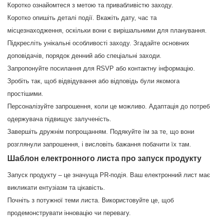
Коротко ознайомтеся з метою та привабливістю заходу.
Коротко опишіть деталі події. Вкажіть дату, час та
місцезнаходження, оскільки вони є вирішальними для планування.
Підкресліть унікальні особливості заходу. Згадайте основних
доповідачів, порядок денний або спеціальні заходи.
Запропонуйте посилання для RSVP або контактну інформацію.
Зробіть так, щоб відвідування або відповідь були якомога
простішими.
Персоналізуйте запрошення, коли це можливо. Адаптація до потреб
одержувача підвищує залученість.
Завершіть дружнім попрощанням. Подякуйте їм за те, що вони
розглянули запрошення, і висловіть бажання побачити їх там.
Шаблон електронного листа про запуск продукту
Запуск продукту – це значуща PR-подія. Ваш електронний лист має
викликати ентузіазм та цікавість.
Почніть з потужної теми листа. Використовуйте це, щоб
продемонструвати інновацію чи перевагу.