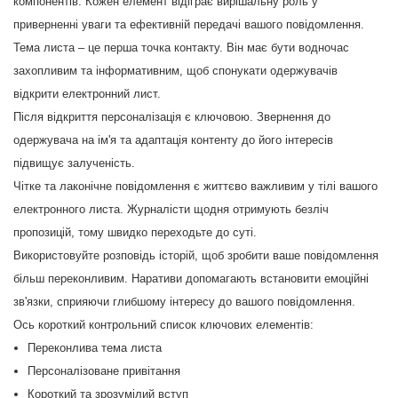
компонентів. Кожен елемент відіграє вирішальну роль у
приверненні уваги та ефективній передачі вашого повідомлення.
Тема листа – це перша точка контакту. Він має бути водночас
захопливим та інформативним, щоб спонукати одержувачів
відкрити електронний лист.
Після відкриття персоналізація є ключовою. Звернення до
одержувача на ім'я та адаптація контенту до його інтересів
підвищує залученість.
Чітке та лаконічне повідомлення є життєво важливим у тілі вашого
електронного листа. Журналісти щодня отримують безліч
пропозицій, тому швидко переходьте до суті.
Використовуйте розповідь історій, щоб зробити ваше повідомлення
більш переконливим. Наративи допомагають встановити емоційні
зв'язки, сприяючи глибшому інтересу до вашого повідомлення.
Ось короткий контрольний список ключових елементів:
Переконлива тема листа
Персоналізоване привітання
Короткий та зрозумілий вступ