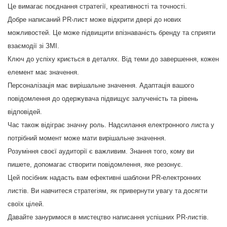
Це вимагає поєднання стратегії, креативності та точності.
Добре написаний PR-лист може відкрити двері до нових
можливостей. Це може підвищити впізнаваність бренду та сприяти
взаємодії зі ЗМІ.
Ключ до успіху криється в деталях. Від теми до завершення, кожен
елемент має значення.
Персоналізація має вирішальне значення. Адаптація вашого
повідомлення до одержувача підвищує залученість та рівень
відповідей.
Час також відіграє значну роль. Надсилання електронного листа у
потрібний момент може мати вирішальне значення.
Розуміння своєї аудиторії є важливим. Знання того, кому ви
пишете, допомагає створити повідомлення, яке резонує.
Цей посібник надасть вам ефективні шаблони PR-електронних
листів. Ви навчитеся стратегіям, як привернути увагу та досягти
своїх цілей.
Давайте зануримося в мистецтво написання успішних PR-листів.