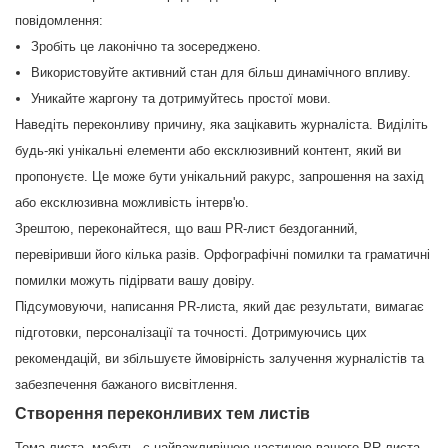
повідомлення:
Зробіть це лаконічно та зосереджено.
Використовуйте активний стан для більш динамічного впливу.
Уникайте жаргону та дотримуйтесь простої мови.
Наведіть переконливу причину, яка зацікавить журналіста. Виділіть
будь-які унікальні елементи або ексклюзивний контент, який ви
пропонуєте. Це може бути унікальний ракурс, запрошення на захід
або ексклюзивна можливість інтерв'ю.
Зрештою, переконайтеся, що ваш PR-лист бездоганний,
перевіривши його кілька разів. Орфографічні помилки та граматичні
помилки можуть підірвати вашу довіру.
Підсумовуючи, написання PR-листа, який дає результати, вимагає
підготовки, персоналізації та точності. Дотримуючись цих
рекомендацій, ви збільшуєте ймовірність залучення журналістів та
забезпечення бажаного висвітлення.
Створення переконливих тем листів
Тема листа, мабуть, є найважливішою частиною вашого PR-листа.