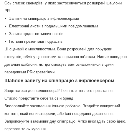
Ось список сценаріїв, у яких застосовуються розширені шаблони
PR:
Запити на співпрацю з інфлюенсерами
Електронні листи з подальшими повідомленнями
Запити щодо гостьових постів
Гістьові презентації подкастів
Ці сценарії є можливостями. Вони розроблені для побудови
стосунків, обміну цінностями та сприяння зв'язкам. Нижче наведено
детальні шаблони, які допоможуть вам ознайомитися з цими
передовими PR-стратегіями.
Шаблон запиту на співпрацю з інфлюенсером
Звертаєтеся до інфлюенсера? Почніть з теплого привітання.
Стисло представте себе та свій бренд.
Висловлюйте захоплення їхньою роботою. Згадайте конкретний
контент, який вони створили, або їхні нещодавні досягнення.
Запропонуйте взаємовигідну співпрацю. Чітко викладіть свою ідею,
переваги та очікування.