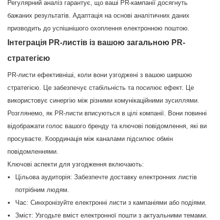
Регулярний аналіз гарантує, що ваші PR-кампанії досягнуть
бажаних результатів. Адаптація на основі аналітичних даних
призводить до успішнішого охоплення електронною поштою.
Інтеграція PR-листів із вашою загальною PR-
стратегією
PR-листи ефективніші, коли вони узгоджені з вашою ширшою
стратегією. Це забезпечує стабільність та посилює ефект. Це
використовує синергію між різними комунікаційними зусиллями.
Розглянемо, як PR-листи вписуються в цілі компанії. Вони повинні
відображати голос вашого бренду та ключові повідомлення, які ви
просуваєте. Координація між каналами підсилює обмін
повідомленнями.
Ключові аспекти для узгодження включають:
Цільова аудиторія: Забезпечте доставку електронних листів
потрібним людям.
Час: Синхронізуйте електронні листи з кампаніями або подіями.
Зміст: Узгодьте вміст електронної пошти з актуальними темами.