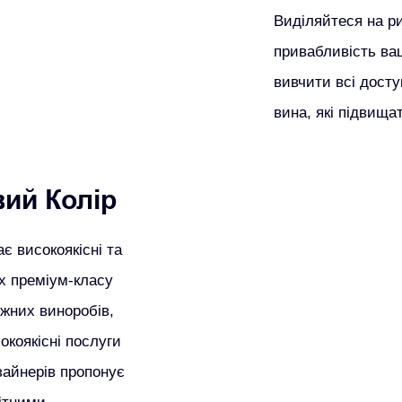
Виділяйтеся на ри
привабливість ва
вивчити всі досту
вина, які підвища
ий Колір
є високоякісні та
х преміум-класу
жних виноробів,
окоякісні послуги
зайнерів пропонує