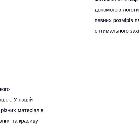
допомогою логотип
певних розмірів п
оптимального захи
кого
яшок. У нашій
 різних матеріалів
гання та красиву