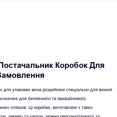
Постачальник Коробок Для
Замовлення
и для упаковки вина розроблені спеціально для винної
изначені для безпечного та привабливого
инних пляшок.
Ці коробки, виготовлені з таких
ртон, дерево та картон, можна персоналізувати за