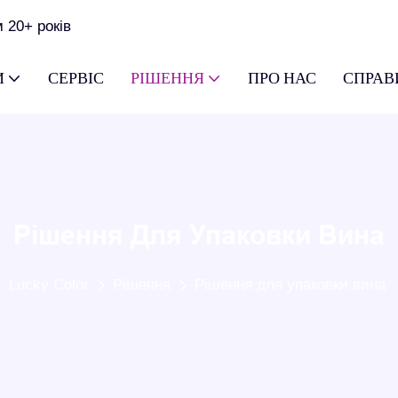
 20+ років
И
СЕРВІС
РІШЕННЯ
ПРО НАС
СПРАВ
Рішення Для Упаковки Вина
Lucky Color
Рішення
Рішення для упаковки вина