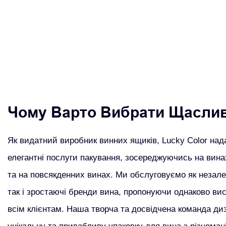
Чому Варто Вибрати Щаслив
Як видатний виробник винних ящиків, Lucky Color нада
елегантні послуги пакування, зосереджуючись на вина
та на повсякденних винах. Ми обслуговуємо як незале
так і зростаючі бренди вина, пропонуючи однаково вис
всім клієнтам. Наша творча та досвідчена команда ди