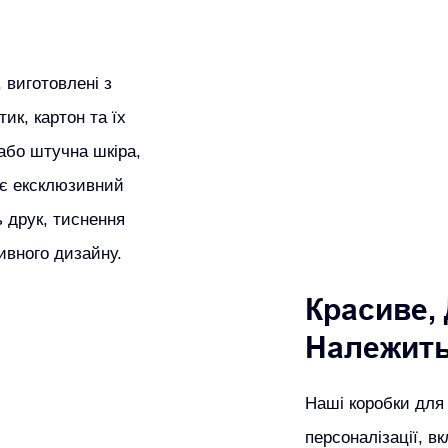
 виготовлені з
ик, картон та їх
 або штучна шкіра,
ує ексклюзивний
ь друк, тиснення
ивного дизайну.
Красиве,
Належить
Наші коробки для
персоналізації, 