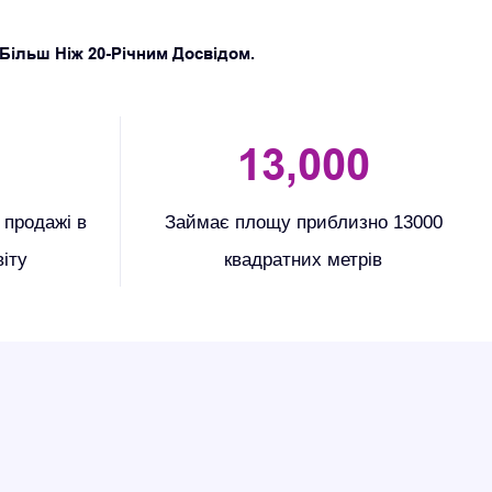
Більш Ніж 20-Річним Досвідом.
13
,00
0
 продажі в
Займає площу приблизно 13000
віту
квадратних метрів