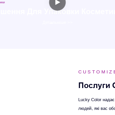
ішення Для Упаковки Космети
Детальніше >>
CUSTOMIZ
Послуги
Lucky Color нада
людей, які вас об