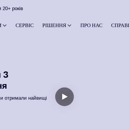
 20+ років
И
СЕРВІС
РІШЕННЯ
ПРО НАС
СПРАВ
 З
ня
 ми отримали найвищі