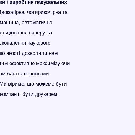
вки
і
виробник пакувальних
 Двоколірна, чотириколірна та
машина, автоматична
альцювання паперу та
сконалення наукового
лю якості дозволили нам
амим ефективно максимізуючи
ом багатьох років ми
. Ми віримо, що можемо бути
омпанії: бути друкарем.