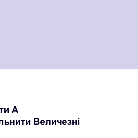
ти A
льнити Величезні