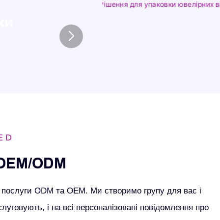
ки
ED
 OEM/ODM
є послуги ODM та OEM. Ми створимо групу для вас і
слуговують, і на всі персоналізовані повідомлення про