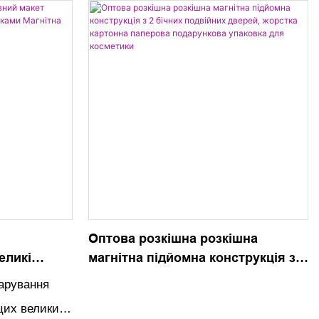
готип
подарункова упаковка для
доповненням
косметичних та косметичних засобів.
екції
Зі зворотним відліком до Різдва цей
адвент-календар додає нотку розкоші
та хвилювання святковому сезону
Оптова розкішна розкішна
еликі
магнітна підйомна конструкція з 2
з кришками
бічних подвійних дверей, жорстка
дарування
шна
картонна паперова подарункова
цих великих
упаковка для косметики