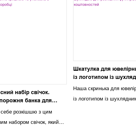
засоби масової інформації
робить їх святковим і не
арунки, наші повністю
варіантом подачі святков
і PR-скриньки поєднують
руктуру з розкішними
ми. Виберіть свої розміри,
вставте стиль та
Шкатулка для ювелірн
і елементи, щоб створити
із логотипом із шухля
ковки, який ділиться
розкішних футлярів д
Наша скринька для ювелі
сний набір свічок.
коштовностей
із логотипом із шухлядн
 порожня банка для
 кришкою та упаковка в
пропонує розкішний і сти
 себе розкішшю з цим
вій коробці
зберігання та демонстрац
ним набором свічок, який
дорогоцінних прикрас. Ви
рожню банку для свічки з