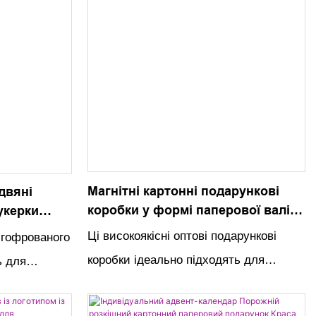
Магнітні картонні подарункові
двяні
коробки у формі паперової валізи
укерки
зі шкіряними ручками оптом на
 Коробки
Ці високоякісні оптові подарункові
 гофрованого
замовлення
оробка для
коробки ідеально підходять для
ь для
індивідуальних подарунків на день
оладних
народження. Унікальна форма валізи,
ормлення