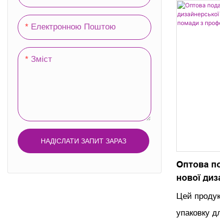
кришкою та
Електронною Поштою
подарункові
персоналіз
Зміст
їх близьки
особливого
НАДІСЛАТИ ЗАПИТ ЗАРАЗ
Оптова п
нової диз
високоякі
Цей продук
косметичн
упаковку д
професій