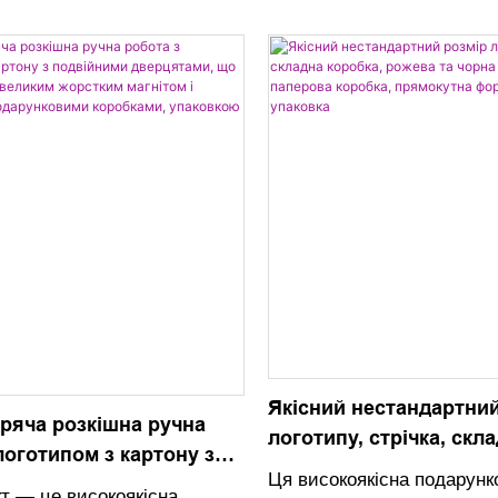
окої якості золотого
подарункових коробок без
ризначену для оптового
Розроблені з розкішною у
ення. Його виробляє
кришками на магнітній вал
 компанія, відома своїм
додають нотку вишуканост
 створенні розкішних
елегантності будь-якому 
х рішень
Якісний нестандартний
ряча розкішна ручна
логотипу, стрічка, скл
логотипом з картону з
коробка, рожева та чо
Ця високоякісна подарунк
ми дверцятами, що
т — це високоякісна