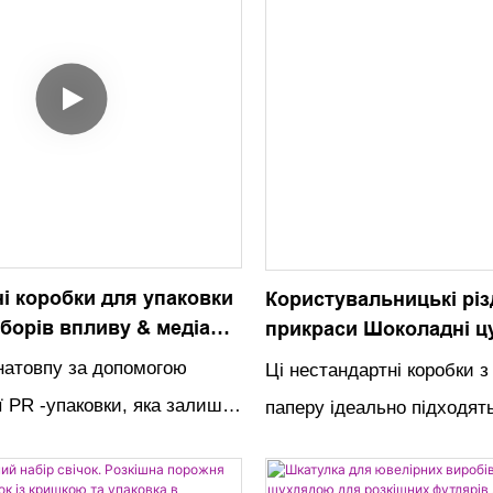
і коробки для упаковки
Користувальницькі різ
борів впливу & медіа
прикраси Шоколадні ц
розкішні жорсткі та
Подарункова упаковка
 натовпу за допомогою
Ці нестандартні коробки з
 варіанти
Гофрована паперова к
ї PR -упаковки, яка залишає
паперу ідеально підходят
різдвяних подарунків
аження. Ідеально підходить
пакування різдвяних шок
ій, що впливають на
цукерок. Декоративне оф