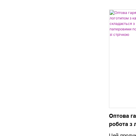
помади вис
кольору, п
розповсюдж
професійна
досвідом у
пакувальни
Оптова га
робота з 
подвійни
Цей продук