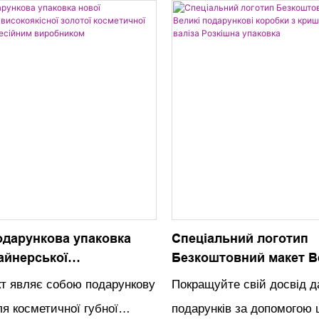
дизайн і настроюваний ло
 вишукану упаковку в
роблять його ідеальним 
й коробці. Створіть власні
до будь-якої розкішної кол
овані свічки або подаруйте
ювелірних виробів
м людям для справді
 та елегантного досвіду
одарункова упаковка
Спеціальний логотип
айнерської
Безкоштовний макет В
сної золотої
подарункові коробки 
т являє собою подарункову
Покращуйте свій досвід 
ої помади з
Магнітна валіза Розкі
ля косметичної губної
подарунків за допомогою 
ним виробником
упаковка