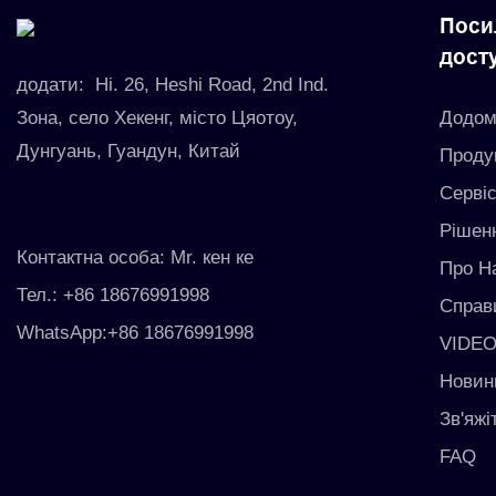
Поси
дост
додати:
Ні. 26, Heshi Road, 2nd Ind.
Зона, село Хекенг, місто Цяотоу,
Додо
Дунгуань, Гуандун, Китай
Проду
Серві
Рішен
Контактна особа: Mr. кен ке
Про Н
Тел.: +86 18676991998
Справ
WhatsApp:+86 18676991998
VIDE
Новин
Зв'яж
FAQ