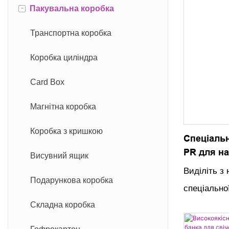
-
Пакувальна коробка
Транспортна коробка
Коробка циліндра
Card Box
Магнітна коробка
Коробка з кришкою
Спеціальн
PR для на
Висувний ящик
-пошти - 
Виділіть з
гофровані
Подарункова коробка
спеціально
Складна коробка
тривале вр
для кампан