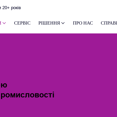
 20+ років
И
СЕРВІС
РІШЕННЯ
ПРО НАС
СПРАВ
ею
Промисловості