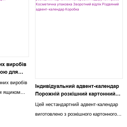
магнітна застібка та шкіряні ручки
повторним
роблять ці коробки стильними та
их частувань
функціональними для будь-якого
особливого свята
их виробів
дою для
ля
рних виробів
Індивідуальний адвент-календар
им ящиком
Порожній розкішний картонний
паперовий подарунок Краса
льний спосіб
Цей нестандартний адвент-календар
Косметична упаковка Зворотний
ії ваших
виготовлено з розкішного картонного
відлік Різдвяний адвент-календар
сокоякісний
паперу та розроблено як ідеальна
Коробка