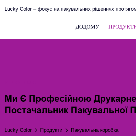
Lucky Color – фокус на пакувальних рішеннях протягом
ДОДОМУ
ПРОДУКТ
PRODUCT
Ми Є Професійною Друкарн
Постачальник Пакувальної 
Lucky Color
Продукти
Пакувальна коробка