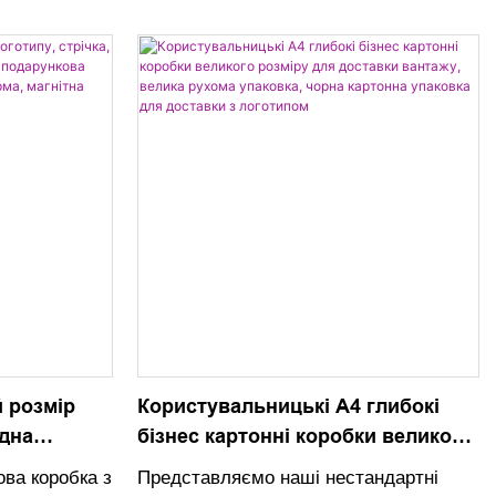
 логотипу.
паковкою та
ізці, вони
і та
подарунку
 розмір
Користувальницькі A4 глибокі
адна
бізнес картонні коробки великого
рна
розміру для доставки вантажу,
ова коробка з
Представляємо наші нестандартні