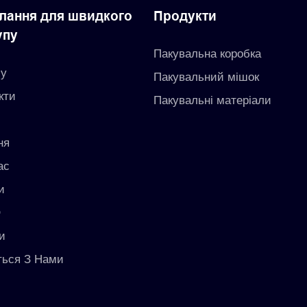
лання для швидкого
Продукти
упу
Пакувальна коробка
му
Пакувальний мішок
кти
Пакувальні матеріали
с
ня
ас
и
O
и
іться З Нами