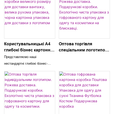
Користувальницькі A4
Оптова торгівля
глибокі бізнес картонні
спеціальним логотипом.
коробки великого
Рожева доставка.
Представляємо наші
розміру для доставки
Подарункові коробки.
нестандартні глибокі бізнес-
вантажу, велика рухома
Екологічно чиста
картонні формату A4, призначені
упаковка, чорна
упаковка з гофрованого
для транспортування великих
картонна упаковка для
картону для одягу та
розмірів і вантажів. Ці міцні
доставки з логотипом
косметики на блискавці.
коробки з гладким чорним
покриттям і спеціальним
логотипом ідеально підходять
для транспортування, пакування