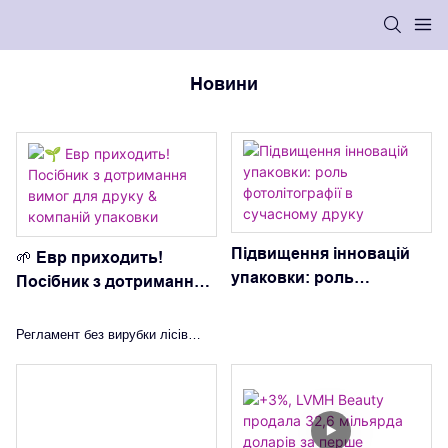
Новини
Підвищення інновацій
🌱 Евр приходить!
упаковки: роль
Посібник з дотримання
фотолітографії в
вимог для друку &
сучасному друку
компаній упаковки
Регламент без вирубки лісів
(EUDR) офіційно набуде
чинності
30 грудня, 2025
. Для компаній в галузі друку та