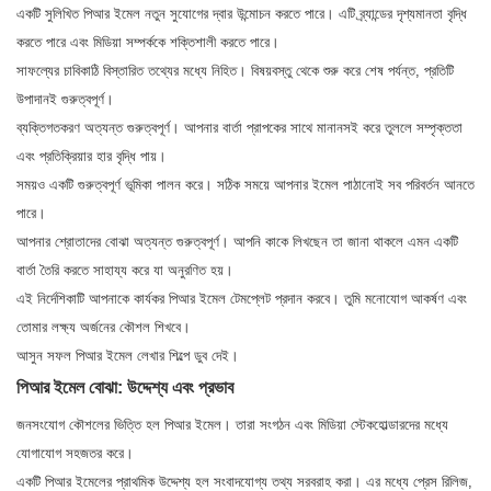
একটি সুলিখিত পিআর ইমেল নতুন সুযোগের দ্বার উন্মোচন করতে পারে। এটি ব্র্যান্ডের দৃশ্যমানতা বৃদ্ধি
করতে পারে এবং মিডিয়া সম্পর্ককে শক্তিশালী করতে পারে।
সাফল্যের চাবিকাঠি বিস্তারিত তথ্যের মধ্যে নিহিত। বিষয়বস্তু থেকে শুরু করে শেষ পর্যন্ত, প্রতিটি
উপাদানই গুরুত্বপূর্ণ।
ব্যক্তিগতকরণ অত্যন্ত গুরুত্বপূর্ণ। আপনার বার্তা প্রাপকের সাথে মানানসই করে তুললে সম্পৃক্ততা
এবং প্রতিক্রিয়ার হার বৃদ্ধি পায়।
সময়ও একটি গুরুত্বপূর্ণ ভূমিকা পালন করে। সঠিক সময়ে আপনার ইমেল পাঠানোই সব পরিবর্তন আনতে
পারে।
আপনার শ্রোতাদের বোঝা অত্যন্ত গুরুত্বপূর্ণ। আপনি কাকে লিখছেন তা জানা থাকলে এমন একটি
বার্তা তৈরি করতে সাহায্য করে যা অনুরণিত হয়।
এই নির্দেশিকাটি আপনাকে কার্যকর পিআর ইমেল টেমপ্লেট প্রদান করবে। তুমি মনোযোগ আকর্ষণ এবং
তোমার লক্ষ্য অর্জনের কৌশল শিখবে।
আসুন সফল পিআর ইমেল লেখার শিল্পে ডুব দেই।
পিআর ইমেল বোঝা: উদ্দেশ্য এবং প্রভাব
জনসংযোগ কৌশলের ভিত্তি হল পিআর ইমেল। তারা সংগঠন এবং মিডিয়া স্টেকহোল্ডারদের মধ্যে
যোগাযোগ সহজতর করে।
একটি পিআর ইমেলের প্রাথমিক উদ্দেশ্য হল সংবাদযোগ্য তথ্য সরবরাহ করা। এর মধ্যে প্রেস রিলিজ,