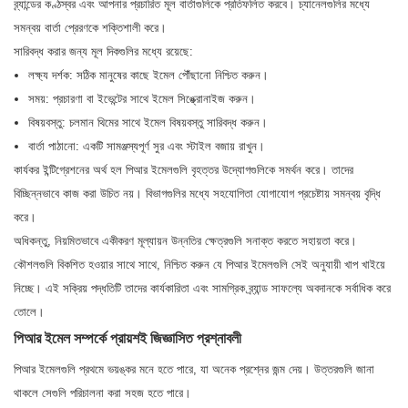
ব্র্যান্ডের কণ্ঠস্বর এবং আপনার প্রচারিত মূল বার্তাগুলিকে প্রতিফলিত করবে। চ্যানেলগুলির মধ্যে
সমন্বয় বার্তা প্রেরণকে শক্তিশালী করে।
সারিবদ্ধ করার জন্য মূল দিকগুলির মধ্যে রয়েছে:
লক্ষ্য দর্শক: সঠিক মানুষের কাছে ইমেল পৌঁছানো নিশ্চিত করুন।
সময়: প্রচারণা বা ইভেন্টের সাথে ইমেল সিঙ্ক্রোনাইজ করুন।
বিষয়বস্তু: চলমান থিমের সাথে ইমেল বিষয়বস্তু সারিবদ্ধ করুন।
বার্তা পাঠানো: একটি সামঞ্জস্যপূর্ণ সুর এবং স্টাইল বজায় রাখুন।
কার্যকর ইন্টিগ্রেশনের অর্থ হল পিআর ইমেলগুলি বৃহত্তর উদ্যোগগুলিকে সমর্থন করে। তাদের
বিচ্ছিন্নভাবে কাজ করা উচিত নয়। বিভাগগুলির মধ্যে সহযোগিতা যোগাযোগ প্রচেষ্টায় সমন্বয় বৃদ্ধি
করে।
অধিকন্তু, নিয়মিতভাবে একীকরণ মূল্যায়ন উন্নতির ক্ষেত্রগুলি সনাক্ত করতে সহায়তা করে।
কৌশলগুলি বিকশিত হওয়ার সাথে সাথে, নিশ্চিত করুন যে পিআর ইমেলগুলি সেই অনুযায়ী খাপ খাইয়ে
নিচ্ছে। এই সক্রিয় পদ্ধতিটি তাদের কার্যকারিতা এবং সামগ্রিক ব্র্যান্ড সাফল্যে অবদানকে সর্বাধিক করে
তোলে।
পিআর ইমেল সম্পর্কে প্রায়শই জিজ্ঞাসিত প্রশ্নাবলী
পিআর ইমেলগুলি প্রথমে ভয়ঙ্কর মনে হতে পারে, যা অনেক প্রশ্নের জন্ম দেয়। উত্তরগুলি জানা
থাকলে সেগুলি পরিচালনা করা সহজ হতে পারে।