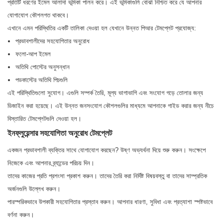
প্রতিটি ধরণের ইমেল আলাদা ভূমিকা পালন করে। এই ভূমিকাগুলি বোঝা নিশ্চিত করে যে আপনার
যোগাযোগ কৌশলগত থাকবে।
এখানে এমন পরিস্থিতির একটি তালিকা দেওয়া হল যেখানে উন্নত পিআর টেমপ্লেট প্রযোজ্য:
প্রভাবশালীদের সহযোগিতার অনুরোধ
ফলো-আপ ইমেল
অতিথি পোস্টের অনুসন্ধান
পডকাস্টের অতিথি পিচগুলি
এই পরিস্থিতিগুলো সুযোগ। এগুলি সম্পর্ক তৈরি, মূল্য ভাগাভাগি এবং সংযোগ গড়ে তোলার জন্য
ডিজাইন করা হয়েছে। এই উন্নত জনসংযোগ কৌশলগুলির মাধ্যমে আপনাকে গাইড করার জন্য নীচে
বিস্তারিত টেমপ্লেটগুলি দেওয়া হল।
ইনফ্লুয়েন্সার সহযোগিতা অনুরোধ টেমপ্লেট
একজন প্রভাবশালী ব্যক্তির সাথে যোগাযোগ করছেন? উষ্ণ অভ্যর্থনা দিয়ে শুরু করুন। সংক্ষেপে
নিজেকে এবং আপনার ব্র্যান্ডের পরিচয় দিন।
তাদের কাজের প্রতি প্রশংসা প্রকাশ করুন। তাদের তৈরি করা নির্দিষ্ট বিষয়বস্তু বা তাদের সাম্প্রতিক
অর্জনগুলি উল্লেখ করুন।
পারস্পরিকভাবে উপকারী সহযোগিতার প্রস্তাব করুন। আপনার ধারণা, সুবিধা এবং প্রত্যাশা স্পষ্টভাবে
বর্ণনা করুন।