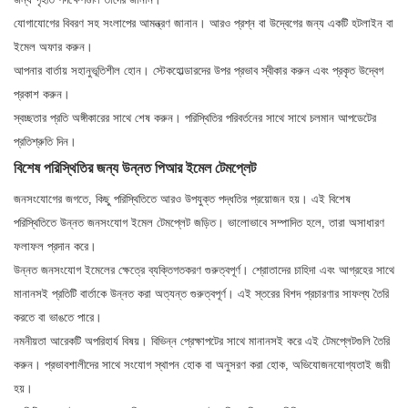
যোগাযোগের বিবরণ সহ সংলাপের আমন্ত্রণ জানান। আরও প্রশ্ন বা উদ্বেগের জন্য একটি হটলাইন বা
ইমেল অফার করুন।
আপনার বার্তায় সহানুভূতিশীল হোন। স্টেকহোল্ডারদের উপর প্রভাব স্বীকার করুন এবং প্রকৃত উদ্বেগ
প্রকাশ করুন।
স্বচ্ছতার প্রতি অঙ্গীকারের সাথে শেষ করুন। পরিস্থিতির পরিবর্তনের সাথে সাথে চলমান আপডেটের
প্রতিশ্রুতি দিন।
বিশেষ পরিস্থিতির জন্য উন্নত পিআর ইমেল টেমপ্লেট
জনসংযোগের জগতে, কিছু পরিস্থিতিতে আরও উপযুক্ত পদ্ধতির প্রয়োজন হয়। এই বিশেষ
পরিস্থিতিতে উন্নত জনসংযোগ ইমেল টেমপ্লেট জড়িত। ভালোভাবে সম্পাদিত হলে, তারা অসাধারণ
ফলাফল প্রদান করে।
উন্নত জনসংযোগ ইমেলের ক্ষেত্রে ব্যক্তিগতকরণ গুরুত্বপূর্ণ। শ্রোতাদের চাহিদা এবং আগ্রহের সাথে
মানানসই প্রতিটি বার্তাকে উন্নত করা অত্যন্ত গুরুত্বপূর্ণ। এই স্তরের বিশদ প্রচারণার সাফল্য তৈরি
করতে বা ভাঙতে পারে।
নমনীয়তা আরেকটি অপরিহার্য বিষয়। বিভিন্ন প্রেক্ষাপটের সাথে মানানসই করে এই টেমপ্লেটগুলি তৈরি
করুন। প্রভাবশালীদের সাথে সংযোগ স্থাপন হোক বা অনুসরণ করা হোক, অভিযোজনযোগ্যতাই জয়ী
হয়।