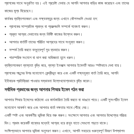
প্রাপকের সাথে অনুরণিত হয়। এই প্রচেষ্টা দেখায় যে আপনি আপনার বাড়ির কাজ করেছেন এবং তাদের
কাজের মূল্য দিয়েছেন।
কার্যকর ব্যক্তিগতকরণ এবং লক্ষ্যবস্তুর জন্য এখানে কৌশলগুলি দেওয়া হল:
প্রাপকের সাম্প্রতিক প্রবন্ধ বা প্রকল্পগুলি সম্পর্কে গবেষণা করুন।
প্রকৃত আগ্রহ দেখানোর জন্য নির্দিষ্ট কাজের উল্লেখ করুন।
আপনার বার্তাটি তাদের পরিচিত আগ্রহের সাথে সংযুক্ত করুন।
সম্পর্ক তৈরি করতে বন্ধুত্বপূর্ণ সুর ব্যবহার করুন।
পারস্পরিক সংযোগ বা ভাগ করা অভিজ্ঞতা তুলে ধরুন।
ব্যক্তিগতকরণ ব্যস্ততা বৃদ্ধি করে, ব্যস্ত ইনবক্সে আপনার ইমেলটি আরও স্পষ্টভাবে দেখা যায়।
প্রাপকের পছন্দের উপর মনোযোগ কেন্দ্রীভূত করে এবং একটি লক্ষ্যযুক্ত বার্তা তৈরি করে, আপনি
ইতিবাচক প্রতিক্রিয়া পাওয়ার সম্ভাবনা উল্লেখযোগ্যভাবে বৃদ্ধি করেন।
সর্বাধিক প্রভাবের জন্য আপনার পিআর ইমেল গঠন করা
আপনার পিআর ইমেলের কাঠামো এর কার্যকারিতা তৈরি করতে বা ভাঙতে পারে। একটি সুসংগঠিত ইমেল
মনোযোগ আকর্ষণ করে এবং আপনার বার্তা দক্ষতার সাথে পৌঁছে দেয়।
একটি স্পষ্ট এবং আকর্ষণীয় ভূমিকা দিয়ে শুরু করুন। সংক্ষেপে আপনার এবং আপনার উদ্দেশ্যের পরিচয়
দিন। প্রথম কয়েকটি বাক্যের মধ্যেই আগ্রহ ধরে রাখুন যাতে সেগুলো পড়তে থাকে।
সংক্ষিপ্তভাবে আপনার ভূমিকা অনুসরণ করুন। এখানে, আপনি সবচেয়ে গুরুত্বপূর্ণ বিবরণ উপস্থাপন