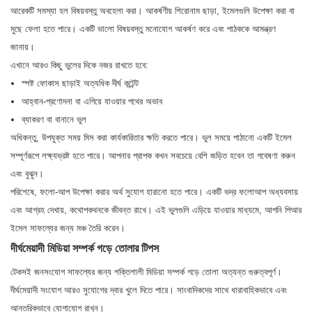
আরেকটি সমস্যা হল বিষয়বস্তু অবহেলা করা। আকর্ষণীয় শিরোনাম ছাড়া, ইমেলগুলি উপেক্ষা করা বা
মুছে ফেলা হতে পারে। একটি ভালো বিষয়বস্তু মনোযোগ আকর্ষণ করে এবং পাঠককে আমন্ত্রণ
জানায়।
এখানে আরও কিছু ভুলের দিকে নজর রাখতে হবে:
স্পষ্ট ফোকাস ছাড়াই অত্যধিক দীর্ঘ কন্টেন্ট
আহ্বান-প্রণোদনা বা এগিয়ে যাওয়ার পথের অভাব
ব্যাকরণ বা বানানে ভুল
অধিকন্তু, উপযুক্ত সময় মিস করা কার্যকারিতার ক্ষতি করতে পারে। ভুল সময়ে পাঠানো একটি ইমেল
সম্পূর্ণরূপে লক্ষ্যভ্রষ্ট হতে পারে। আপনার প্রাপক কখন সবচেয়ে বেশি জড়িত হবেন তা গবেষণা করুন
এবং বুঝুন।
পরিশেষে, ফলো-আপ উপেক্ষা করার অর্থ সুযোগ হারানো হতে পারে। একটি ভদ্র ফলোআপ অধ্যবসায়
এবং আগ্রহ দেখায়, কথোপকথনকে জীবন্ত রাখে। এই ভুলগুলি এড়িয়ে যাওয়ার মাধ্যমে, আপনি পিআর
ইমেল সাফল্যের জন্য মঞ্চ তৈরি করেন।
দীর্ঘমেয়াদী মিডিয়া সম্পর্ক গড়ে তোলার টিপস
টেকসই জনসংযোগ সাফল্যের জন্য শক্তিশালী মিডিয়া সম্পর্ক গড়ে তোলা অত্যন্ত গুরুত্বপূর্ণ।
দীর্ঘমেয়াদী সংযোগ আরও সুযোগের দ্বার খুলে দিতে পারে। সাংবাদিকদের সাথে ধারাবাহিকভাবে এবং
আন্তরিকভাবে যোগাযোগ রাখুন।