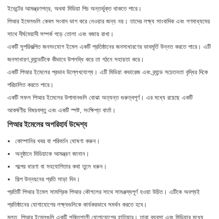
ইভেন্টের আমন্ত্রণপত্র, অথবা মিডিয়া পিচ অন্তর্ভুক্ত থাকতে পারে।
পিআর ইমেলগুলি কেবল সংবাদ ভাগ করে নেওয়ার জন্য নয়। তাদের লক্ষ্য সাংবাদিক এবং গণমাধ্যমের
সাথে দীর্ঘমেয়াদী সম্পর্ক গড়ে তোলা এবং বজায় রাখা।
একটি সুপরিকল্পিত জনসংযোগ ইমেল একটি প্রতিষ্ঠানের জনসাধারণের ভাবমূর্তি উন্নত করতে পারে। এটি
জনসাধারণ ব্র্যান্ডটিকে কীভাবে উপলব্ধি করে তা গঠনে সহায়তা করে।
একটি পিআর ইমেলের প্রভাব উল্লেখযোগ্য। এটি মিডিয়া কভারেজ এবং ব্র্যান্ড সচেতনতা বৃদ্ধির দিকে
পরিচালিত করতে পারে।
একটি সফল পিআর ইমেলের উপাদানগুলি বোঝা অত্যন্ত গুরুত্বপূর্ণ। এর মধ্যে রয়েছে একটি
আকর্ষণীয় বিষয়বস্তু এবং একটি স্পষ্ট, সংক্ষিপ্ত বার্তা।
পিআর ইমেলের অপরিহার্য উদ্দেশ্য
কোম্পানির খবর বা পরিবর্তন ঘোষণা করুন।
অনুষ্ঠানে মিডিয়াকে আমন্ত্রণ জানান।
গল্পের ধারণা বা সহযোগিতার কথা তুলে ধরুন।
শিল্প উন্নয়নের প্রতি সাড়া দিন।
প্রতিটি পিআর ইমেল সামগ্রিক পিআর কৌশলের সাথে সামঞ্জস্যপূর্ণ হওয়া উচিত। এটিকে অবশ্যই
প্রতিষ্ঠানের যোগাযোগের লক্ষ্যগুলিকে কার্যকরভাবে সমর্থন করতে হবে।
মূলত, পিআর ইমেলগুলি একটি শক্তিশালী যোগাযোগের হাতিয়ার। তারা ব্যবসা এবং মিডিয়ার মধ্যে