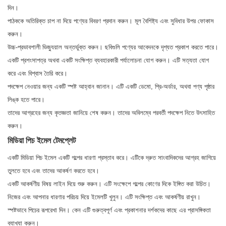
দিন।
পাঠককে অতিরিক্ত চাপ না দিয়ে পণ্যের বিবরণ প্রদান করুন। মূল বৈশিষ্ট্য এবং সুবিধার উপর ফোকাস
করুন।
উচ্চ-প্রভাবশালী ভিজ্যুয়াল অন্তর্ভুক্ত করুন। ছবিগুলি পণ্যের আবেদনকে দৃশ্যত প্রকাশ করতে পারে।
একটি প্রশংসাপত্র অথবা একটি সংক্ষিপ্ত ব্যবহারকারী পর্যালোচনা যোগ করুন। এটি সত্যতা যোগ
করে এবং বিশ্বাস তৈরি করে।
পদক্ষেপ নেওয়ার জন্য একটি স্পষ্ট আহ্বান জানান। এটি একটি ডেমো, প্রি-অর্ডার, অথবা পণ্য পৃষ্ঠার
লিঙ্ক হতে পারে।
তাদের আগ্রহের জন্য কৃতজ্ঞতা জানিয়ে শেষ করুন। তাদের অবিলম্বে পরবর্তী পদক্ষেপ নিতে উৎসাহিত
করুন।
মিডিয়া পিচ ইমেল টেমপ্লেট
একটি মিডিয়া পিচ ইমেল একটি গল্পের ধারণা প্রস্তাব করে। এটিকে দ্রুত সাংবাদিকদের আগ্রহ জাগিয়ে
তুলতে হবে এবং তাদের আকর্ষণ করতে হবে।
একটি আকর্ষণীয় বিষয় লাইন দিয়ে শুরু করুন। এটি সংক্ষেপে গল্পের কোণের দিকে ইঙ্গিত করা উচিত।
নিজের এবং আপনার ধারণার পরিচয় দিয়ে ইমেলটি খুলুন। এটি সংক্ষিপ্ত এবং আকর্ষণীয় রাখুন।
স্পষ্টভাবে পিচের রূপরেখা দিন। কেন এটি গুরুত্বপূর্ণ এবং প্রকাশনার দর্শকদের কাছে এর প্রাসঙ্গিকতা
ব্যাখ্যা করুন।