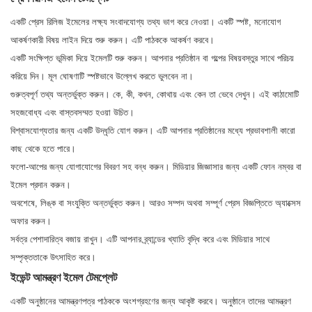
একটি প্রেস রিলিজ ইমেলের লক্ষ্য সংবাদযোগ্য তথ্য ভাগ করে নেওয়া। একটি স্পষ্ট, মনোযোগ
আকর্ষণকারী বিষয় লাইন দিয়ে শুরু করুন। এটি পাঠককে আকর্ষণ করবে।
একটি সংক্ষিপ্ত ভূমিকা দিয়ে ইমেলটি শুরু করুন। আপনার প্রতিষ্ঠান বা গল্পের বিষয়বস্তুর সাথে পরিচয়
করিয়ে দিন। মূল ঘোষণাটি স্পষ্টভাবে উল্লেখ করতে ভুলবেন না।
গুরুত্বপূর্ণ তথ্য অন্তর্ভুক্ত করুন। কে, কী, কখন, কোথায় এবং কেন তা ভেবে দেখুন। এই কাঠামোটি
সহজবোধ্য এবং বাস্তবসম্মত হওয়া উচিত।
বিশ্বাসযোগ্যতার জন্য একটি উদ্ধৃতি যোগ করুন। এটি আপনার প্রতিষ্ঠানের মধ্যে প্রভাবশালী কারো
কাছ থেকে হতে পারে।
ফলো-আপের জন্য যোগাযোগের বিবরণ সহ বন্ধ করুন। মিডিয়ার জিজ্ঞাসার জন্য একটি ফোন নম্বর বা
ইমেল প্রদান করুন।
অবশেষে, লিঙ্ক বা সংযুক্তি অন্তর্ভুক্ত করুন। আরও সম্পদ অথবা সম্পূর্ণ প্রেস বিজ্ঞপ্তিতে অ্যাক্সেস
অফার করুন।
সর্বত্র পেশাদারিত্ব বজায় রাখুন। এটি আপনার ব্র্যান্ডের খ্যাতি বৃদ্ধি করে এবং মিডিয়ার সাথে
সম্পৃক্ততাকে উৎসাহিত করে।
ইভেন্ট আমন্ত্রণ ইমেল টেমপ্লেট
একটি অনুষ্ঠানের আমন্ত্রণপত্র পাঠককে অংশগ্রহণের জন্য আকৃষ্ট করবে। অনুষ্ঠানে তাদের আমন্ত্রণ