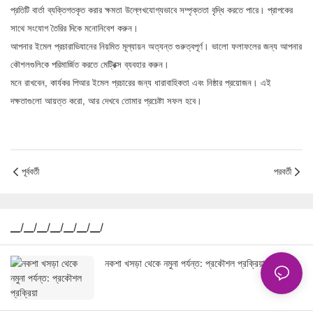
প্রতিটি বার্তা ব্যক্তিগতকৃত করার ক্ষমতা উল্লেখযোগ্যভাবে সম্পৃক্ততা বৃদ্ধি করতে পারে। প্রাপকের
সাথে সংযোগ তৈরির দিকে মনোনিবেশ করুন।
আপনার ইমেল প্রচারাভিযানের নিয়মিত মূল্যায়ন অত্যন্ত গুরুত্বপূর্ণ। ভালো ফলাফলের জন্য আপনার
কৌশলগুলিকে পরিমার্জিত করতে মেট্রিক্স ব্যবহার করুন।
মনে রাখবেন, কার্যকর পিআর ইমেল প্রচারের জন্য ধারাবাহিকতা এবং নিষ্ঠার প্রয়োজন। এই
দক্ষতাগুলো আয়ত্ত করো, আর দেখবে তোমার প্রচেষ্টা সফল হবে।
পূর্ববর্তী
পরবর্তী
▁/▁/▁/▁/▁/▁/▁/
নকশা খসড়া থেকে নমুনা পর্যন্ত: প্রকৌশল প্রক্রিয়া