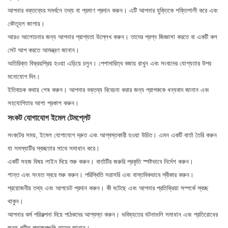
আপনার বক্তব্যের সমর্থনে তথ্য বা প্রমাণ প্রদান করুন। এটি আপনার যুক্তিকে শক্তিশালী করে এবং
কৌতূহল জাগায়।
আরও আলোচনার জন্য আপনার প্রাপ্যতা উল্লেখ করুন। তাদের প্রশ্ন জিজ্ঞাসা করতে বা একটি কল
সেট আপ করতে আমন্ত্রণ জানান।
অতিরিক্ত বিক্রয়প্রিয় হওয়া এড়িয়ে চলুন। পেশাদারিত্ব বজায় রাখুন এবং সংবাদের যোগ্যতার উপর
মনোযোগ দিন।
ইতিবাচক কথায় শেষ করুন। আপনার বক্তব্য বিবেচনা করার জন্য প্রাপককে ধন্যবাদ জানান এবং
সহযোগিতার আশা প্রকাশ করুন।
সংকট যোগাযোগ ইমেল টেমপ্লেট
সংকটের সময়, ইমেল যোগাযোগ দ্রুত এবং আশ্বস্তকারী হওয়া উচিত। এমন একটি বার্তা তৈরি করুন
যা সমস্যাটির স্বচ্ছতার সাথে সমাধান করে।
একটি সহজ বিষয় লাইন দিয়ে শুরু করুন। বার্তাটির জরুরি প্রকৃতি স্পষ্টভাবে নির্দেশ করুন।
শান্ত এবং সংযত স্বরে শুরু করুন। পরিস্থিতি সরাসরি এবং বাস্তবিকভাবে স্বীকার করুন।
প্রয়োজনীয় তথ্য এবং আপডেট প্রদান করুন। কী ঘটেছে এবং আপনার প্রতিক্রিয়া সম্পর্কে স্বচ্ছ
থাকুন।
আপনার কর্ম পরিকল্পনা দিয়ে পাঠকদের আশ্বস্ত করুন। ভবিষ্যতের ঘটনাগুলি সমাধান এবং প্রতিরোধের
জন্য গৃহীত পদক্ষেপগুলি তাদের জানান।