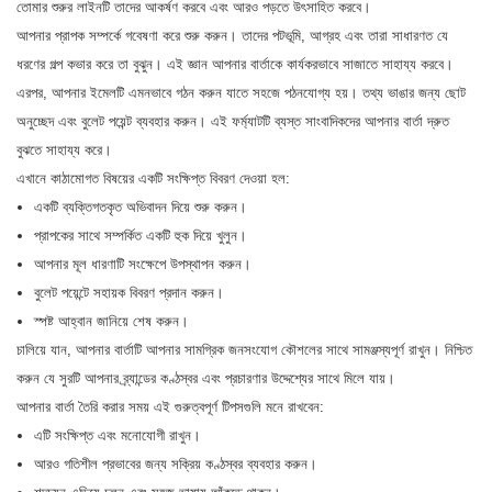
তোমার শুরুর লাইনটি তাদের আকর্ষণ করবে এবং আরও পড়তে উৎসাহিত করবে।
আপনার প্রাপক সম্পর্কে গবেষণা করে শুরু করুন। তাদের পটভূমি, আগ্রহ এবং তারা সাধারণত যে
ধরণের গল্প কভার করে তা বুঝুন। এই জ্ঞান আপনার বার্তাকে কার্যকরভাবে সাজাতে সাহায্য করবে।
এরপর, আপনার ইমেলটি এমনভাবে গঠন করুন যাতে সহজে পঠনযোগ্য হয়। তথ্য ভাঙার জন্য ছোট
অনুচ্ছেদ এবং বুলেট পয়েন্ট ব্যবহার করুন। এই ফর্ম্যাটটি ব্যস্ত সাংবাদিকদের আপনার বার্তা দ্রুত
বুঝতে সাহায্য করে।
এখানে কাঠামোগত বিষয়ের একটি সংক্ষিপ্ত বিবরণ দেওয়া হল:
একটি ব্যক্তিগতকৃত অভিবাদন দিয়ে শুরু করুন।
প্রাপকের সাথে সম্পর্কিত একটি হুক দিয়ে খুলুন।
আপনার মূল ধারণাটি সংক্ষেপে উপস্থাপন করুন।
বুলেট পয়েন্টে সহায়ক বিবরণ প্রদান করুন।
স্পষ্ট আহ্বান জানিয়ে শেষ করুন।
চালিয়ে যান, আপনার বার্তাটি আপনার সামগ্রিক জনসংযোগ কৌশলের সাথে সামঞ্জস্যপূর্ণ রাখুন। নিশ্চিত
করুন যে সুরটি আপনার ব্র্যান্ডের কণ্ঠস্বর এবং প্রচারণার উদ্দেশ্যের সাথে মিলে যায়।
আপনার বার্তা তৈরি করার সময় এই গুরুত্বপূর্ণ টিপসগুলি মনে রাখবেন:
এটি সংক্ষিপ্ত এবং মনোযোগী রাখুন।
আরও গতিশীল প্রভাবের জন্য সক্রিয় কণ্ঠস্বর ব্যবহার করুন।