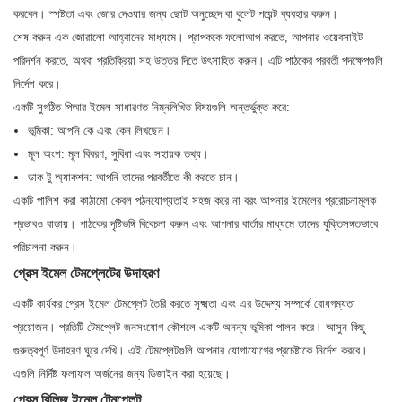
করবেন। স্পষ্টতা এবং জোর দেওয়ার জন্য ছোট অনুচ্ছেদ বা বুলেট পয়েন্ট ব্যবহার করুন।
শেষ করুন এক জোরালো আহ্বানের মাধ্যমে। প্রাপককে ফলোআপ করতে, আপনার ওয়েবসাইট
পরিদর্শন করতে, অথবা প্রতিক্রিয়া সহ উত্তর দিতে উৎসাহিত করুন। এটি পাঠকের পরবর্তী পদক্ষেপগুলি
নির্দেশ করে।
একটি সুগঠিত পিআর ইমেল সাধারণত নিম্নলিখিত বিষয়গুলি অন্তর্ভুক্ত করে:
ভূমিকা: আপনি কে এবং কেন লিখছেন।
মূল অংশ: মূল বিবরণ, সুবিধা এবং সহায়ক তথ্য।
ডাক টু অ্যাকশন: আপনি তাদের পরবর্তীতে কী করতে চান।
একটি পালিশ করা কাঠামো কেবল পঠনযোগ্যতাই সহজ করে না বরং আপনার ইমেলের প্ররোচনামূলক
প্রভাবও বাড়ায়। পাঠকের দৃষ্টিভঙ্গি বিবেচনা করুন এবং আপনার বার্তার মাধ্যমে তাদের যুক্তিসঙ্গতভাবে
পরিচালনা করুন।
প্রেস ইমেল টেমপ্লেটের উদাহরণ
একটি কার্যকর প্রেস ইমেল টেমপ্লেট তৈরি করতে সূক্ষ্মতা এবং এর উদ্দেশ্য সম্পর্কে বোধগম্যতা
প্রয়োজন। প্রতিটি টেমপ্লেট জনসংযোগ কৌশলে একটি অনন্য ভূমিকা পালন করে। আসুন কিছু
গুরুত্বপূর্ণ উদাহরণ ঘুরে দেখি। এই টেমপ্লেটগুলি আপনার যোগাযোগের প্রচেষ্টাকে নির্দেশ করবে।
এগুলি নির্দিষ্ট ফলাফল অর্জনের জন্য ডিজাইন করা হয়েছে।
প্রেস রিলিজ ইমেল টেমপ্লেট