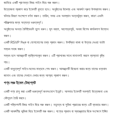
জানিয়ে একটি প্রাণবন্ত বিষয় লাইন দিয়ে শুরু করুন।
উত্তেজনা প্রকাশ করে ইমেলটি খুলতে হবে। অনুষ্ঠানের উদ্দেশ্য এবং আকর্ষণ দ্রুত উপস্থাপন করুন।
ঘটনার বিবরণ সংক্ষেপে বর্ণনা করুন। তারিখ, সময় এবং অবস্থান অন্তর্ভুক্ত করুন, কারণ এগুলি
পরিকল্পনার জন্য অত্যন্ত গুরুত্বপূর্ণ।
অনুষ্ঠানের অনন্য বৈশিষ্ট্যগুলি তুলে ধরুন। মূল বক্তা, আলোচ্যসূচি, অথবা বিশেষ কার্যকলাপ উল্লেখ
করুন।
একটি RSVP লিঙ্ক বা যোগাযোগের তথ্য প্রদান করুন। উপস্থিত থাকা বা উত্তর দেওয়া যতটা
সম্ভব সহজ করুন।
সম্ভব হলে আমন্ত্রণটি ব্যক্তিগতকৃত করুন। এটি প্রাপকের সাথে মানানসই করলে ব্যস্ততা বৃদ্ধি
পায়।
একটি বন্ধুত্বপূর্ণ সাইন-অফের মাধ্যমে শেষ করুন। আমন্ত্রণটি বিবেচনা করার জন্য তাদের ধন্যবাদ
জানান এবং তাদের সেখানে দেখার জন্য আগ্রহ প্রকাশ করুন।
পণ্য লঞ্চ ইমেল টেমপ্লেট
একটি পণ্য চালু করা একটি গুরুত্বপূর্ণ জনসংযোগ ইভেন্ট। আপনার ইমেলটি অবশ্যই উত্তেজনা এবং
কৌতূহল তৈরি করবে।
একটি শক্তিশালী বিষয় লাইন দিয়ে শুরু করুন। নতুনত্ব বা সুবিধা প্রচারের জন্য এটি ব্যবহার করুন।
একটি আকর্ষণীয় ভূমিকা দিয়ে ইমেলটি শুরু করুন। পণ্যের প্রভাব বা স্বতন্ত্রতার দিকে সংক্ষেপে ইঙ্গিত