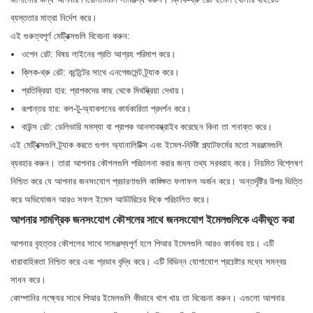
ব্যস্ততার মাত্রা নির্দেশ করে।
এই গুরুত্বপূর্ণ মেট্রিক্সগুলি বিবেচনা করুন:
ওপেন রেট: বিষয় লাইনের প্রতি আগ্রহ পরিমাপ করে।
ক্লিক-থ্রু রেট: কন্টেন্টের সাথে এনগেজমেন্ট ট্র্যাক করে।
প্রতিক্রিয়া হার: প্রাপকদের কাছ থেকে মিথস্ক্রিয়া দেখায়।
রূপান্তর হার: কল-টু-অ্যাকশনের কার্যকারিতা প্রদর্শন করে।
বাউন্স রেট: ডেলিভারি সমস্যা বা প্রাপক আনসাবস্ক্রাইব করেছেন কিনা তা শনাক্ত করে।
এই মেট্রিক্সগুলি ট্র্যাক করতে গুগল অ্যানালিটিক্স এবং ইমেল-নির্দিষ্ট প্ল্যাটফর্মের মতো সরঞ্জামগুলি
ব্যবহার করুন। তারা আপনার কৌশলগুলি পরিচালনা করার জন্য তথ্য সরবরাহ করে। নিয়মিত বিশ্লেষণ
নিশ্চিত করে যে আপনার জনসংযোগ প্রচারণাগুলি কাঙ্ক্ষিত ফলাফল অর্জন করে। অন্তর্দৃষ্টির উপর ভিত্তি
করে অভিযোজন আরও সফল ইমেল আউটরিচের দিকে পরিচালিত করে।
আপনার সামগ্রিক জনসংযোগ কৌশলের সাথে জনসংযোগ ইমেলগুলিকে একীভূত করা
আপনার বৃহত্তর কৌশলের সাথে সামঞ্জস্যপূর্ণ হলে পিআর ইমেলগুলি আরও কার্যকর হয়। এটি
ধারাবাহিকতা নিশ্চিত করে এবং প্রভাব বৃদ্ধি করে। এটি বিভিন্ন যোগাযোগ প্রচেষ্টার মধ্যে সমন্বয়
সাধন করে।
কোম্পানির লক্ষ্যের সাথে পিআর ইমেলগুলি কীভাবে খাপ খায় তা বিবেচনা করুন। এগুলো আপনার