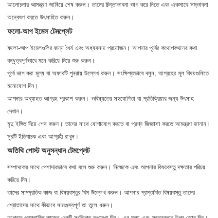
আলোচনার আমন্ত্রণ জানিয়ে শেষ করুন। তাদের চিন্তাভাবনা ভাগ করে নিতে এবং একসাথে সম্ভাবনা
অন্বেষণ করতে উৎসাহিত করুন।
ফলো-আপ ইমেল টেমপ্লেট
ফলো-আপ ইমেলগুলির জন্য ধৈর্য এবং অধ্যবসায় প্রয়োজন। আপনার পূর্বের কথোপকথনের কথা
বন্ধুত্বপূর্ণভাবে মনে করিয়ে দিয়ে শুরু করুন।
পূর্বে ভাগ করা মূল্য বা অফারটি পুনরায় উল্লেখ করুন। সংক্ষিপ্তভাবে বলুন, আগ্রহের মূল বিষয়গুলিতে
মনোযোগ দিন।
আপনার অব্যাহত আগ্রহ প্রকাশ করুন। ভবিষ্যতের সহযোগিতা বা প্রতিক্রিয়ার জন্য উৎসাহ
দেখান।
মৃদু ইঙ্গিত দিয়ে শেষ করুন। তাদের সাথে যোগাযোগ করতে বা প্রশ্ন জিজ্ঞাসা করতে আমন্ত্রণ জানান।
সুরটি ইতিবাচক এবং আগ্রহী রাখুন।
অতিথি পোস্ট অনুসন্ধান টেমপ্লেট
সম্পাদকের সাথে পেশাদারভাবে কথা বলে শুরু করুন। নিজেকে এবং আপনার বিষয়বস্তু দক্ষতার পরিচয়
করিয়ে দিন।
তাদের সাম্প্রতিক কাজ বা বিষয়বস্তুর থিম উল্লেখ করুন। আপনার প্রস্তাবিত বিষয়বস্তু তাদের
শ্রোতাদের সাথে কীভাবে সামঞ্জস্যপূর্ণ তা তুলে ধরুন।
আপনার প্রস্তাবিত কাজের একটি সংক্ষিপ্ত রূপরেখা দিন। এর মূল্য এবং স্বতন্ত্রতার উপর জোর দিন।