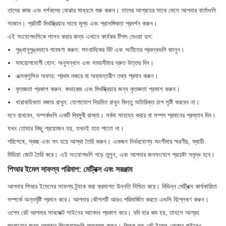
তাদের কাজ এবং দর্শকদের বোঝার মাধ্যমে শুরু করুন। তাদের আগ্রহের সাথে মেলে আপনার বার্তাগুলি
সাজান। প্রতিটি মিথস্ক্রিয়ার সাথে মূল্য এবং প্রাসঙ্গিকতা প্রদর্শন করুন।
এই সংযোগগুলিকে লালন করার জন্য এখানে কার্যকর টিপস দেওয়া হল:
পুঙ্খানুপুঙ্খভাবে গবেষণা করুন: সাংবাদিকের বিট এবং অতীতের প্রবন্ধগুলি জানুন।
সময়োপযোগী হোন: অনুসন্ধান এবং সময়সীমার দ্রুত উত্তর দিন।
এক্সক্লুসিভ অফার: প্রথম নজরে বা অভ্যন্তরীণ তথ্য প্রদান করুন।
কৃতজ্ঞতা প্রকাশ করুন: কভারেজ এবং মিথস্ক্রিয়ার জন্য কৃতজ্ঞতা প্রকাশ করুন।
ধারাবাহিকতা বজায় রাখুন: যোগাযোগ নিয়মিত রাখুন কিন্তু অতিরিক্ত চাপ সৃষ্টি করবেন না।
মনে রাখবেন, সম্পর্কগুলি একটি দ্বিমুখী রাস্তা। সর্বদা সাহায্য করার বা সম্পদ প্রদানের প্রস্তাব দিন।
যখন তোমার কিছু প্রয়োজন হয়, তখনই হাত পাতো না।
পরিশেষে, স্বচ্ছ এবং সৎ হয়ে আস্থা তৈরি করুন। একজন নির্ভরযোগ্য অংশীদার স্মরণীয়, স্থায়ী
মিডিয়া জোট তৈরি করে। এই সংযোগগুলি গড়ে তুলুন, এবং আপনার জনসংযোগ প্রচেষ্টা সমৃদ্ধ হবে।
পিআর ইমেল সাফল্য পরিমাপ: মেট্রিক্স এবং সরঞ্জাম
আপনার পিআর ইমেলের সাফল্য ট্র্যাক করা ক্রমাগত উন্নতি নিশ্চিত করে। বিভিন্ন মেট্রিক্স কার্যকারিতা
সম্পর্কে অন্তর্দৃষ্টি প্রদান করে। আপনার কৌশলটি আরও পরিমার্জিত করতে এগুলি বিশ্লেষণ করুন।
ওপেন রেট আপনার সাবজেক্ট লাইনের আবেদন প্রকাশ করে। যদি হার কম হয়, তাহলে আগ্রহ
জাগানোর জন্য আপনার শিরোনামগুলি সামঞ্জস্য করুন। ক্লিক-থ্রু রেট ইমেল খোলার বাইরেও