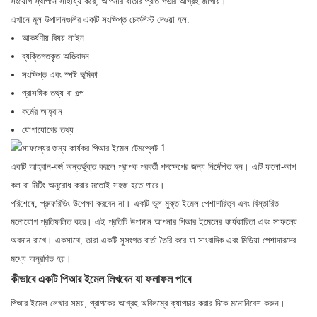
সংযোগ স্থাপনে সাহায্য করে, আপনার বার্তার প্রতি গভীর আগ্রহ জাগায়।
এখানে মূল উপাদানগুলির একটি সংক্ষিপ্ত চেকলিস্ট দেওয়া হল:
আকর্ষণীয় বিষয় লাইন
ব্যক্তিগতকৃত অভিবাদন
সংক্ষিপ্ত এবং স্পষ্ট ভূমিকা
প্রাসঙ্গিক তথ্য বা গল্প
কর্মের আহ্বান
যোগাযোগের তথ্য
একটি আহ্বান-কর্ম অন্তর্ভুক্ত করলে প্রাপক পরবর্তী পদক্ষেপের জন্য নির্দেশিত হন। এটি ফলো-আপ
কল বা মিটিং অনুরোধ করার মতোই সহজ হতে পারে।
পরিশেষে, প্রুফরিডিং উপেক্ষা করবেন না। একটি ভুল-মুক্ত ইমেল পেশাদারিত্ব এবং বিস্তারিত
মনোযোগ প্রতিফলিত করে। এই প্রতিটি উপাদান আপনার পিআর ইমেলের কার্যকারিতা এবং সাফল্যে
অবদান রাখে। একসাথে, তারা একটি সুসংগত বার্তা তৈরি করে যা সাংবাদিক এবং মিডিয়া পেশাদারদের
মধ্যে অনুরণিত হয়।
কীভাবে একটি পিআর ইমেল লিখবেন যা ফলাফল পাবে
পিআর ইমেল লেখার সময়, প্রাপকের আগ্রহ অবিলম্বে ক্যাপচার করার দিকে মনোনিবেশ করুন।