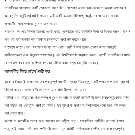
শব্দচয়ন এড়িয়ে চলুন এবং সহজ ভাষায় আঁকড়ে থাকুন।
সাংবাদিকের আগ্রহের একটি জোরালো কারণ দিন। আপনার অফার করা যেকোনো অনন্য উপাদান বা
এক্সক্লুসিভ কন্টেন্ট হাইলাইট করুন। এটি একটি অনন্য দৃষ্টিকোণ, অনুষ্ঠানের আমন্ত্রণ, অথবা
একচেটিয়া সাক্ষাৎকারের সুযোগ হতে পারে।
সবশেষে, আপনার পিআর ইমেলটি একাধিকবার প্রুফরিডিং করে ত্রুটিহীন কিনা তা নিশ্চিত করুন। বানান
ভুল এবং ব্যাকরণগত ভুল আপনার বিশ্বাসযোগ্যতা নষ্ট করতে পারে।
সংক্ষেপে বলতে গেলে, ফলাফল পাওয়া যায় এমন একটি পিআর ইমেল লেখার জন্য প্রস্তুতি,
ব্যক্তিগতকরণ এবং নির্ভুলতা প্রয়োজন। এই নির্দেশিকাগুলি অনুসরণ করলে, আপনি সাংবাদিকদের সাথে
যোগাযোগ করার এবং কাঙ্ক্ষিত কভারেজ নিশ্চিত করার সম্ভাবনা বৃদ্ধি পাবেন।
আকর্ষণীয় বিষয় লাইন তৈরি করা
আপনার পিআর ইমেলের সবচেয়ে গুরুত্বপূর্ণ অংশটি সম্ভবত বিষয়বস্তু। এটি প্রথম ছাপ এবং প্রায়শই
নির্ধারণ করে যে আপনার ইমেল খোলা হবে নাকি উপেক্ষা করা হবে।
স্পষ্টতা এবং কৌতূহলের দিকে লক্ষ্য রাখুন। আপনার সাবজেক্ট লাইনটি ইমেলের বিষয়বস্তুর দিকে ইঙ্গিত
করা উচিত এবং কৌতূহল জাগানো উচিত। মূল সুবিধা বা সংবাদ সংক্ষিপ্তভাবে বর্ণনা করে এটি অর্জন
করা যেতে পারে।
অস্পষ্ট বা অত্যধিক চালাক ভাষা ব্যবহার করা এড়িয়ে চলুন। সাংবাদিকরা প্রতিদিন অসংখ্য ইমেল
পান, তাই সোজাসাপ্টা এবং স্পষ্টভাষী হোন। মূল বার্তাটি সংক্ষিপ্তভাবে পৌঁছে দেওয়া গুরুত্বপূর্ণ।