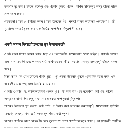
ব্যবধান দূর করে। তাদের উদ্দেশ্য এবং প্রভাব বুঝতে পারলে, আপনি সাফল্যের জন্য তাদের কাজে
লাগাতে পারবেন।
যেকোনো পিআর পেশাদারের জন্য পিআর ইমেলের শিল্পে দক্ষতা অর্জন অত্যন্ত গুরুত্বপূর্ণ। এটি
সুযোগের দ্বার উন্মুক্ত করে এবং মিডিয়া সম্পর্ককে শক্তিশালী করে।
একটি সফল পিআর ইমেলের মূল উপাদানগুলি
একটি সফল পিআর ইমেল তৈরির জন্য এর প্রয়োজনীয় উপাদানগুলি বোঝা জড়িত। প্রতিটি উপাদান
মনোযোগ আকর্ষণ এবং আপনার বার্তা কার্যকরভাবে পৌঁছে দেওয়ার ক্ষেত্রে গুরুত্বপূর্ণ ভূমিকা পালন
করে।
বিষয় লাইন হল যোগাযোগের প্রথম বিন্দু। প্রাপকদের ইমেলটি খুলতে প্ররোচিত করার জন্য এটি
আকর্ষণীয় এবং তথ্যবহুল উভয়ই হতে হবে।
একবার খোলার পর, ব্যক্তিগতকরণ গুরুত্বপূর্ণ। প্রাপকের নাম ধরে সম্বোধন করা এবং তাদের
আগ্রহের সাথে বিষয়বস্তু সাজানোর মাধ্যমে সম্পৃক্ততা বৃদ্ধি পায়।
আপনার ইমেলের মূল অংশে একটি স্পষ্ট, সংক্ষিপ্ত বার্তা অত্যন্ত গুরুত্বপূর্ণ। সাংবাদিকরা প্রতিদিন
অসংখ্য বক্তব্য পান, তাই দ্রুত মূল বিষয়ে কথা বলুন।
আপনার বার্তাকে আরও আকর্ষণীয় করে তুলতে গল্প বলার পদ্ধতি ব্যবহার করুন। আখ্যানগুলি মানসিক