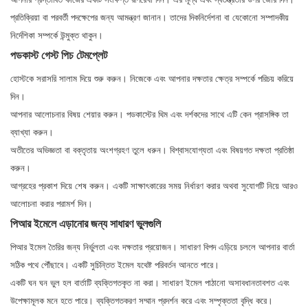
প্রতিক্রিয়া বা পরবর্তী পদক্ষেপের জন্য আমন্ত্রণ জানান। তাদের দিকনির্দেশনা বা যেকোনো সম্পাদকীয়
নির্দেশিকা সম্পর্কে উন্মুক্ত থাকুন।
পডকাস্ট গেস্ট পিচ টেমপ্লেট
হোস্টকে সরাসরি সালাম দিয়ে শুরু করুন। নিজেকে এবং আপনার দক্ষতার ক্ষেত্র সম্পর্কে পরিচয় করিয়ে
দিন।
আপনার আলোচনার বিষয় শেয়ার করুন। পডকাস্টের থিম এবং দর্শকদের সাথে এটি কেন প্রাসঙ্গিক তা
ব্যাখ্যা করুন।
অতীতের অভিজ্ঞতা বা বক্তৃতায় অংশগ্রহণ তুলে ধরুন। বিশ্বাসযোগ্যতা এবং বিষয়গত দক্ষতা প্রতিষ্ঠা
করুন।
আগ্রহের প্রকাশ দিয়ে শেষ করুন। একটি সাক্ষাৎকারের সময় নির্ধারণ করার অথবা সুযোগটি নিয়ে আরও
আলোচনা করার পরামর্শ দিন।
পিআর ইমেলে এড়ানোর জন্য সাধারণ ভুলগুলি
পিআর ইমেল তৈরির জন্য নির্ভুলতা এবং দক্ষতার প্রয়োজন। সাধারণ বিপদ এড়িয়ে চললে আপনার বার্তা
সঠিক পথে পৌঁছাবে। একটি সুচিন্তিত ইমেল যথেষ্ট পরিবর্তন আনতে পারে।
একটি ঘন ঘন ভুল হল বার্তাটি ব্যক্তিগতকৃত না করা। সাধারণ ইমেল পাঠানো অসাবধানতাবশত এবং
উপেক্ষামূলক মনে হতে পারে। ব্যক্তিগতকরণ সম্মান প্রদর্শন করে এবং সম্পৃক্ততা বৃদ্ধি করে।