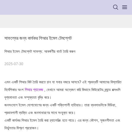
সাফল্যের জন্য কার্যকর পিআর ইমেল টেমপ্লেট
পিআর ইমেল টেমপ্লেট সাফল্য: আকর্ষণীয় বার্তা তৈরি করুন
2025-07-30
এমন একটি পিআর কিট তৈরি করতে চান যা সবার নজরে আসবে? এই প্রবন্ধটি আমাদের বিস্তারিত
নির্দেশিকার অংশ
পিআর প্যাকেজ
,
যেখানে আমরা অন্বেষণ করি কিভাবে কিউরেটেড ব্র্যান্ড বক্সগুলি
দৃশ্যমানতা এবং সম্পৃক্ততা বৃদ্ধি করে।
জনসংযোগ ইমেল যোগাযোগের জন্য একটি শক্তিশালী হাতিয়ার। তারা ব্যবসাগুলিকে মিডিয়া,
প্রভাবশালী ব্যক্তি এবং জনসাধারণের সাথে সংযুক্ত করে।
একটি কার্যকর পিআর ইমেল তৈরি করা চ্যালেঞ্জিং হতে পারে। এর জন্য কৌশল, সৃজনশীলতা এবং
নির্ভুলতার মিশ্রণ প্রয়োজন।