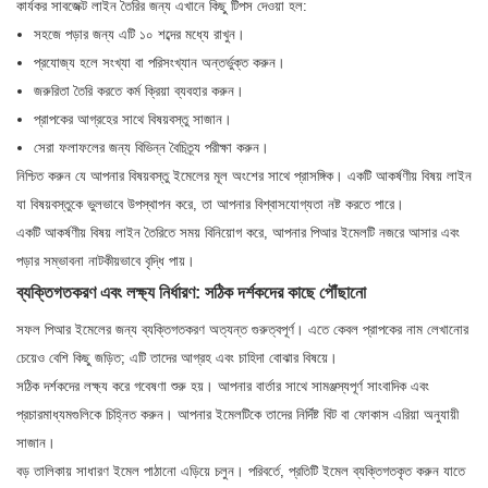
কার্যকর সাবজেক্ট লাইন তৈরির জন্য এখানে কিছু টিপস দেওয়া হল:
সহজে পড়ার জন্য এটি ১০ শব্দের মধ্যে রাখুন।
প্রযোজ্য হলে সংখ্যা বা পরিসংখ্যান অন্তর্ভুক্ত করুন।
জরুরিতা তৈরি করতে কর্ম ক্রিয়া ব্যবহার করুন।
প্রাপকের আগ্রহের সাথে বিষয়বস্তু সাজান।
সেরা ফলাফলের জন্য বিভিন্ন বৈচিত্র্য পরীক্ষা করুন।
নিশ্চিত করুন যে আপনার বিষয়বস্তু ইমেলের মূল অংশের সাথে প্রাসঙ্গিক। একটি আকর্ষণীয় বিষয় লাইন
যা বিষয়বস্তুকে ভুলভাবে উপস্থাপন করে, তা আপনার বিশ্বাসযোগ্যতা নষ্ট করতে পারে।
একটি আকর্ষণীয় বিষয় লাইন তৈরিতে সময় বিনিয়োগ করে, আপনার পিআর ইমেলটি নজরে আসার এবং
পড়ার সম্ভাবনা নাটকীয়ভাবে বৃদ্ধি পায়।
ব্যক্তিগতকরণ এবং লক্ষ্য নির্ধারণ: সঠিক দর্শকদের কাছে পৌঁছানো
সফল পিআর ইমেলের জন্য ব্যক্তিগতকরণ অত্যন্ত গুরুত্বপূর্ণ। এতে কেবল প্রাপকের নাম লেখানোর
চেয়েও বেশি কিছু জড়িত; এটি তাদের আগ্রহ এবং চাহিদা বোঝার বিষয়ে।
সঠিক দর্শকদের লক্ষ্য করে গবেষণা শুরু হয়। আপনার বার্তার সাথে সামঞ্জস্যপূর্ণ সাংবাদিক এবং
প্রচারমাধ্যমগুলিকে চিহ্নিত করুন। আপনার ইমেলটিকে তাদের নির্দিষ্ট বিট বা ফোকাস এরিয়া অনুযায়ী
সাজান।
বড় তালিকায় সাধারণ ইমেল পাঠানো এড়িয়ে চলুন। পরিবর্তে, প্রতিটি ইমেল ব্যক্তিগতকৃত করুন যাতে