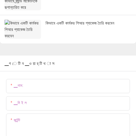
কিভাবে একটি কার্যকর পিআর প্যাকেজ তৈরি করবেন
▁গ ে টি ন ▁ও য়া র্ টি থ া স
▁নাম:
▁নি ই ল
কন্টেন্ট