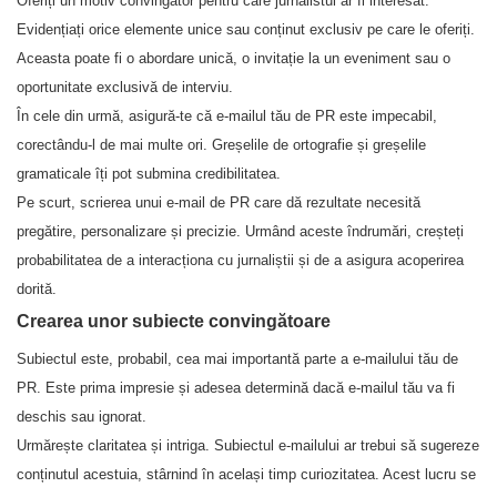
Oferiți un motiv convingător pentru care jurnalistul ar fi interesat.
Evidențiați orice elemente unice sau conținut exclusiv pe care le oferiți.
Aceasta poate fi o abordare unică, o invitație la un eveniment sau o
oportunitate exclusivă de interviu.
În cele din urmă, asigură-te că e-mailul tău de PR este impecabil,
corectându-l de mai multe ori. Greșelile de ortografie și greșelile
gramaticale îți pot submina credibilitatea.
Pe scurt, scrierea unui e-mail de PR care dă rezultate necesită
pregătire, personalizare și precizie. Urmând aceste îndrumări, creșteți
probabilitatea de a interacționa cu jurnaliștii și de a asigura acoperirea
dorită.
Crearea unor subiecte convingătoare
Subiectul este, probabil, cea mai importantă parte a e-mailului tău de
PR. Este prima impresie și adesea determină dacă e-mailul tău va fi
deschis sau ignorat.
Urmărește claritatea și intriga. Subiectul e-mailului ar trebui să sugereze
conținutul acestuia, stârnind în același timp curiozitatea. Acest lucru se