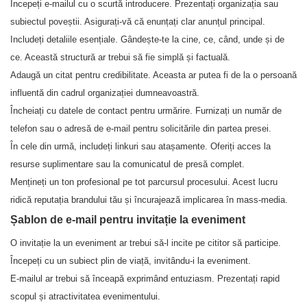
Începeți e-mailul cu o scurtă introducere. Prezentați organizația sau
subiectul poveștii. Asigurați-vă că enunțați clar anunțul principal.
Includeți detaliile esențiale. Gândește-te la cine, ce, când, unde și de
ce. Această structură ar trebui să fie simplă și factuală.
Adaugă un citat pentru credibilitate. Aceasta ar putea fi de la o persoană
influentă din cadrul organizației dumneavoastră.
Încheiați cu datele de contact pentru urmărire. Furnizați un număr de
telefon sau o adresă de e-mail pentru solicitările din partea presei.
În cele din urmă, includeți linkuri sau atașamente. Oferiți acces la
resurse suplimentare sau la comunicatul de presă complet.
Mențineți un ton profesional pe tot parcursul procesului. Acest lucru
ridică reputația brandului tău și încurajează implicarea în mass-media.
Șablon de e-mail pentru invitație la eveniment
O invitație la un eveniment ar trebui să-l incite pe cititor să participe.
Începeți cu un subiect plin de viață, invitându-i la eveniment.
E-mailul ar trebui să înceapă exprimând entuziasm. Prezentați rapid
scopul și atractivitatea evenimentului.