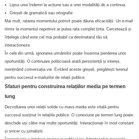
Lipsa unui îndemn la acțiune sau a unei modalități de a continua
Greșeli de gramatică sau ortografie
Mai mult, ratarea momentului potrivit poate dăuna eficacității. Un e-mail
trimis la momentul nepotrivit ar putea rata complet ținta. Cercetează și
înțelege când este cel mai probabil ca destinatarul tău să
interacționeze.
În cele din urmă, ignorarea urmăririlor poate însemna pierderea unor
oportunități. O continuare politicoasă arată persistență și interes,
menținând conversația vie. Evitând aceste greșeli, pregătești terenul
pentru succesul e-mailurilor de relații publice.
Sfaturi pentru construirea relațiilor media pe termen
lung
Dezvoltarea unor relații solide cu mass-media este vitală pentru
succesul susținut în relațiile publice. O conexiune pe termen lung poate
deschide uși către mai multe oportunități. Interacționați în mod constant
și sincer cu jurnaliștii.