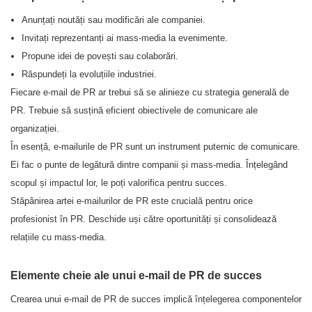
Anunțați noutăți sau modificări ale companiei.
Invitați reprezentanți ai mass-media la evenimente.
Propune idei de povești sau colaborări.
Răspundeți la evoluțiile industriei.
Fiecare e-mail de PR ar trebui să se alinieze cu strategia generală de
PR. Trebuie să susțină eficient obiectivele de comunicare ale
organizației.
În esență, e-mailurile de PR sunt un instrument puternic de comunicare.
Ei fac o punte de legătură dintre companii și mass-media. Înțelegând
scopul și impactul lor, le poți valorifica pentru succes.
Stăpânirea artei e-mailurilor de PR este crucială pentru orice
profesionist în PR. Deschide uși către oportunități și consolidează
relațiile cu mass-media.
Elemente cheie ale unui e-mail de PR de succes
Crearea unui e-mail de PR de succes implică înțelegerea componentelor