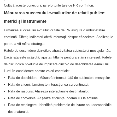
Cultivă aceste conexiuni, iar eforturile tale de PR vor înflori.
Măsurarea succesului e-mailurilor de relații publice:
metrici și instrumente
Urmărirea succesului e-mailurilor tale de PR asigură o îmbunătățire
continuă. Diferiți indicatori oferă informații despre eficacitate. Analizați-le
pentru a vă rafina strategia.
Ratele de deschidere dezvăluie atractivitatea subiectului mesajului tău.
Dacă rata este scăzută, ajustați titlurile pentru a stârni interesul. Ratele
de clic indică nivelurile de implicare dincolo de deschiderea e-mailului.
Luați în considerare aceste valori esențiale:
Rata de deschidere: Măsoară interesul față de subiectele mesajelor.
Rata de clicuri: Urmărește interacțiunea cu conținutul.
Rata de răspuns: Afișează interacțiunile destinatarilor.
Rata de conversie: Afișează eficiența îndemnului la acțiune.
Rata de respingere: Identifică problemele de livrare sau dezabonările
destinatarului.