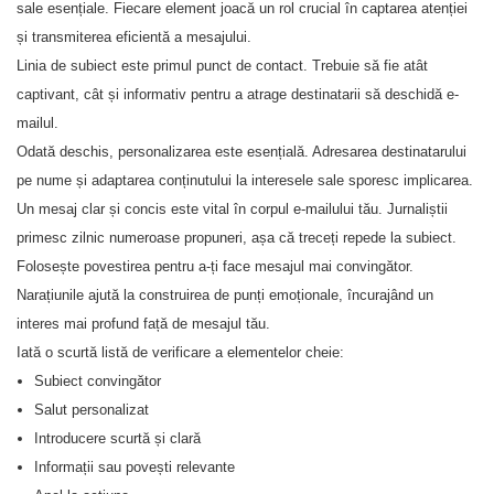
sale esențiale. Fiecare element joacă un rol crucial în captarea atenției
și transmiterea eficientă a mesajului.
Linia de subiect este primul punct de contact. Trebuie să fie atât
captivant, cât și informativ pentru a atrage destinatarii să deschidă e-
mailul.
Odată deschis, personalizarea este esențială. Adresarea destinatarului
pe nume și adaptarea conținutului la interesele sale sporesc implicarea.
Un mesaj clar și concis este vital în corpul e-mailului tău. Jurnaliștii
primesc zilnic numeroase propuneri, așa că treceți repede la subiect.
Folosește povestirea pentru a-ți face mesajul mai convingător.
Narațiunile ajută la construirea de punți emoționale, încurajând un
interes mai profund față de mesajul tău.
Iată o scurtă listă de verificare a elementelor cheie:
Subiect convingător
Salut personalizat
Introducere scurtă și clară
Informații sau povești relevante