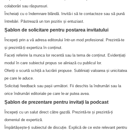
colaborări sau răspunsuri.
Încheiați cu o îndemnare blândă. Invită-i să te contacteze sau să pună
întrebări. Păstrează un ton pozitiv și entuziast.
Șablon de solicitare pentru postarea invitatului
Începeți prin a vă adresa editorului într-un mod profesional. Prezintă-te
și prezintă-ți expertiza în conținut.
Faceți referire la munca lor recentă sau la tema de conținut. Evidențiați
modul în care subiectul propus se aliniază cu publicul lor.
Oferiți o scurtă schiță a lucrării propuse. Subliniați valoarea și unicitatea
pe care le aduce.
Solicitați feedback sau pașii următori. Fii deschis la îndrumări sau la
orice îndrumări editoriale pe care le-ar putea avea.
Șablon de prezentare pentru invitați la podcast
Începeți cu un salut direct către gazdă. Prezintă-te și prezintă-ți
domeniul de expertiză.
Împărtășește-ți subiectul de discuție. Explică de ce este relevant pentru