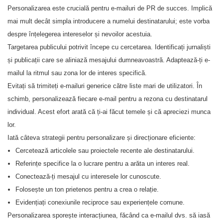
Personalizarea este crucială pentru e-mailuri de PR de succes. Implică
mai mult decât simpla introducere a numelui destinatarului; este vorba
despre înțelegerea intereselor și nevoilor acestuia.
Targetarea publicului potrivit începe cu cercetarea. Identificați jurnaliști
și publicații care se aliniază mesajului dumneavoastră. Adaptează-ți e-
mailul la ritmul sau zona lor de interes specifică.
Evitați să trimiteți e-mailuri generice către liste mari de utilizatori. În
schimb, personalizează fiecare e-mail pentru a rezona cu destinatarul
individual. Acest efort arată că ți-ai făcut temele și că apreciezi munca
lor.
Iată câteva strategii pentru personalizare și direcționare eficiente:
Cercetează articolele sau proiectele recente ale destinatarului.
Referințe specifice la o lucrare pentru a arăta un interes real.
Conectează-ți mesajul cu interesele lor cunoscute.
Folosește un ton prietenos pentru a crea o relație.
Evidențiați conexiunile reciproce sau experiențele comune.
Personalizarea sporește interacțiunea, făcând ca e-mailul dvs. să iasă