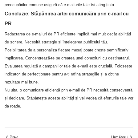
preocupărilor comune asigură că e-mailurile tale își ating ținta.
Concluzie: Stăpânirea artei comunicării prin e-mail cu
PR
Redactarea de e-mailuri de PR eficiente implică mai mult decât abilități
de scriere. Necesită strategie și înțelegerea publicului tău.
Posibilitatea de a personaliza fiecare mesaj poate crește semnificativ
implicarea. Concentrează-te pe crearea unei conexiuni cu destinatarul.
Evaluarea regulată a campaniilor tale de e-mail este crucială. Folosește
indicatori de perfecționare pentru a-ți rafina strategiile și a obține
rezultate mai bune.
Nu uita, o comunicare eficientă prin e-mail de PR necesită consecvență
și dedicare. Stăpânește aceste abilități și vei vedea că eforturile tale vor
da roade.
Prev.
Următorul