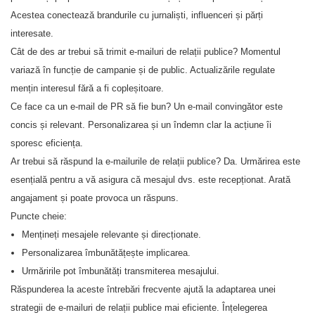
Acestea conectează brandurile cu jurnaliști, influenceri și părți
interesate.
Cât de des ar trebui să trimit e-mailuri de relații publice? Momentul
variază în funcție de campanie și de public. Actualizările regulate
mențin interesul fără a fi copleșitoare.
Ce face ca un e-mail de PR să fie bun? Un e-mail convingător este
concis și relevant. Personalizarea și un îndemn clar la acțiune îi
sporesc eficiența.
Ar trebui să răspund la e-mailurile de relații publice? Da. Urmărirea este
esențială pentru a vă asigura că mesajul dvs. este recepționat. Arată
angajament și poate provoca un răspuns.
Puncte cheie:
Mențineți mesajele relevante și direcționate.
Personalizarea îmbunătățește implicarea.
Urmăririle pot îmbunătăți transmiterea mesajului.
Răspunderea la aceste întrebări frecvente ajută la adaptarea unei
strategii de e-mailuri de relații publice mai eficiente. Înțelegerea