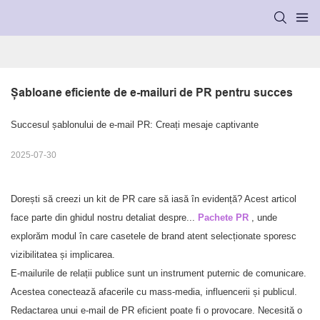
Șabloane eficiente de e-mailuri de PR pentru succes
Succesul șablonului de e-mail PR: Creați mesaje captivante
2025-07-30
Dorești să creezi un kit de PR care să iasă în evidență? Acest articol
face parte din ghidul nostru detaliat despre...
Pachete PR
,
unde
explorăm modul în care casetele de brand atent selecționate sporesc
vizibilitatea și implicarea.
E-mailurile de relații publice sunt un instrument puternic de comunicare.
Acestea conectează afacerile cu mass-media, influencerii și publicul.
Redactarea unui e-mail de PR eficient poate fi o provocare. Necesită o