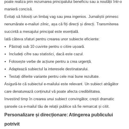
poate realiza prin rezumarea principalului beneficiu sau a noutății într-o
manieră concisă.
Evitați să folosiți un limbaj vag sau prea ingenios. Jurnaliștii primesc
nenumărate e-mailuri zilnic, așa că fiți direcți și direcți. Transmiterea
succintă a mesajului principal este esențială.
Iată câteva sfaturi pentru crearea unor subiecte eficiente:
Păstrați sub 10 cuvinte pentru o citire ușoară.
Includeți cifre sau statistici, dacă este cazul.
Folosește verbe de acțiune pentru a crea urgență.
Adaptează subiectul la interesele destinatarului.
Testați diferite variante pentru cele mai bune rezultate.
Asigură-te că subiectul e-mailului este relevant. Un subiect atrăgător
care denaturează conținutul vă poate afecta credibilitatea.
Investind timp în crearea unui subiect convingător, crești dramatic
șansele ca e-mailul tău de relații publice să fie remarcat și citit.
Personalizare și direcționare: Atingerea publicului
potrivit