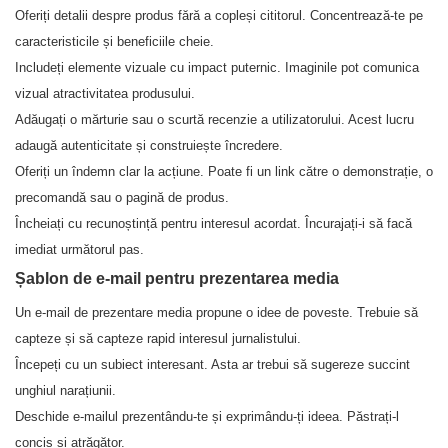
Oferiți detalii despre produs fără a copleși cititorul. Concentrează-te pe
caracteristicile și beneficiile cheie.
Includeți elemente vizuale cu impact puternic. Imaginile pot comunica
vizual atractivitatea produsului.
Adăugați o mărturie sau o scurtă recenzie a utilizatorului. Acest lucru
adaugă autenticitate și construiește încredere.
Oferiți un îndemn clar la acțiune. Poate fi un link către o demonstrație, o
precomandă sau o pagină de produs.
Încheiați cu recunoștință pentru interesul acordat. Încurajați-i să facă
imediat următorul pas.
Șablon de e-mail pentru prezentarea media
Un e-mail de prezentare media propune o idee de poveste. Trebuie să
capteze și să capteze rapid interesul jurnalistului.
Începeți cu un subiect interesant. Asta ar trebui să sugereze succint
unghiul narațiunii.
Deschide e-mailul prezentându-te și exprimându-ți ideea. Păstrați-l
concis și atrăgător.