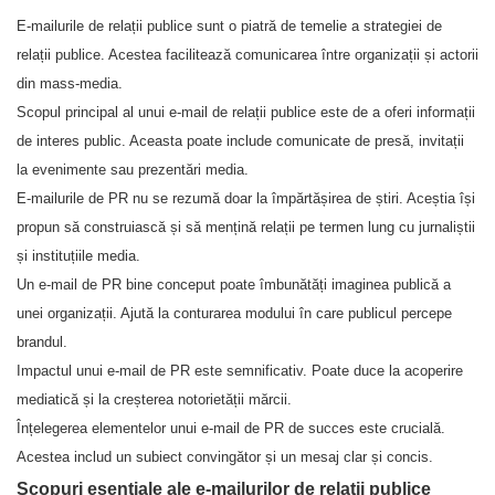
E-mailurile de relații publice sunt o piatră de temelie a strategiei de
relații publice. Acestea facilitează comunicarea între organizații și actorii
din mass-media.
Scopul principal al unui e-mail de relații publice este de a oferi informații
de interes public. Aceasta poate include comunicate de presă, invitații
la evenimente sau prezentări media.
E-mailurile de PR nu se rezumă doar la împărtășirea de știri. Aceștia își
propun să construiască și să mențină relații pe termen lung cu jurnaliștii
și instituțiile media.
Un e-mail de PR bine conceput poate îmbunătăți imaginea publică a
unei organizații. Ajută la conturarea modului în care publicul percepe
brandul.
Impactul unui e-mail de PR este semnificativ. Poate duce la acoperire
mediatică și la creșterea notorietății mărcii.
Înțelegerea elementelor unui e-mail de PR de succes este crucială.
Acestea includ un subiect convingător și un mesaj clar și concis.
Scopuri esențiale ale e-mailurilor de relații publice