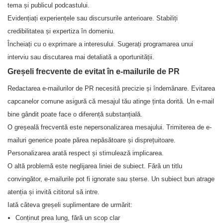
tema și publicul podcastului.
Evidențiați experiențele sau discursurile anterioare. Stabiliți
credibilitatea și expertiza în domeniu.
Încheiați cu o exprimare a interesului. Sugerați programarea unui
interviu sau discutarea mai detaliată a oportunității.
Greșeli frecvente de evitat în e-mailurile de PR
Redactarea e-mailurilor de PR necesită precizie și îndemânare. Evitarea
capcanelor comune asigură că mesajul tău atinge ținta dorită. Un e-mail
bine gândit poate face o diferență substanțială.
O greșeală frecventă este nepersonalizarea mesajului. Trimiterea de e-
mailuri generice poate părea nepăsătoare și disprețuitoare.
Personalizarea arată respect și stimulează implicarea.
O altă problemă este neglijarea liniei de subiect. Fără un titlu
convingător, e-mailurile pot fi ignorate sau șterse. Un subiect bun atrage
atenția și invită cititorul să intre.
Iată câteva greșeli suplimentare de urmărit:
Conținut prea lung, fără un scop clar