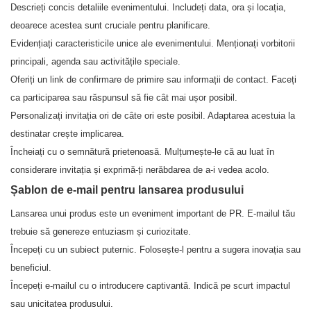
Descrieți concis detaliile evenimentului. Includeți data, ora și locația,
deoarece acestea sunt cruciale pentru planificare.
Evidențiați caracteristicile unice ale evenimentului. Menționați vorbitorii
principali, agenda sau activitățile speciale.
Oferiți un link de confirmare de primire sau informații de contact. Faceți
ca participarea sau răspunsul să fie cât mai ușor posibil.
Personalizați invitația ori de câte ori este posibil. Adaptarea acestuia la
destinatar crește implicarea.
Încheiați cu o semnătură prietenoasă. Mulțumește-le că au luat în
considerare invitația și exprimă-ți nerăbdarea de a-i vedea acolo.
Șablon de e-mail pentru lansarea produsului
Lansarea unui produs este un eveniment important de PR. E-mailul tău
trebuie să genereze entuziasm și curiozitate.
Începeți cu un subiect puternic. Folosește-l pentru a sugera inovația sau
beneficiul.
Începeți e-mailul cu o introducere captivantă. Indică pe scurt impactul
sau unicitatea produsului.