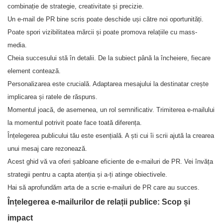
combinație de strategie, creativitate și precizie.
Un e-mail de PR bine scris poate deschide uși către noi oportunități.
Poate spori vizibilitatea mărcii și poate promova relațiile cu mass-
media.
Cheia succesului stă în detalii. De la subiect până la încheiere, fiecare
element contează.
Personalizarea este crucială. Adaptarea mesajului la destinatar crește
implicarea și ratele de răspuns.
Momentul joacă, de asemenea, un rol semnificativ. Trimiterea e-mailului
la momentul potrivit poate face toată diferența.
Înțelegerea publicului tău este esențială. A ști cui îi scrii ajută la crearea
unui mesaj care rezonează.
Acest ghid vă va oferi șabloane eficiente de e-mailuri de PR. Vei învăța
strategii pentru a capta atenția și a-ți atinge obiectivele.
Hai să aprofundăm arta de a scrie e-mailuri de PR care au succes.
Înțelegerea e-mailurilor de relații publice: Scop și
impact