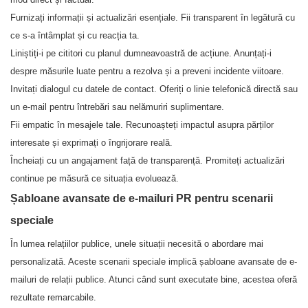
Furnizați informații și actualizări esențiale. Fii transparent în legătură cu
ce s-a întâmplat și cu reacția ta.
Liniștiți-i pe cititori cu planul dumneavoastră de acțiune. Anunțați-i
despre măsurile luate pentru a rezolva și a preveni incidente viitoare.
Invitați dialogul cu datele de contact. Oferiți o linie telefonică directă sau
un e-mail pentru întrebări sau nelămuriri suplimentare.
Fii empatic în mesajele tale. Recunoașteți impactul asupra părților
interesate și exprimați o îngrijorare reală.
Încheiați cu un angajament față de transparență. Promiteți actualizări
continue pe măsură ce situația evoluează.
Șabloane avansate de e-mailuri PR pentru scenarii
speciale
În lumea relațiilor publice, unele situații necesită o abordare mai
personalizată. Aceste scenarii speciale implică șabloane avansate de e-
mailuri de relații publice. Atunci când sunt executate bine, acestea oferă
rezultate remarcabile.