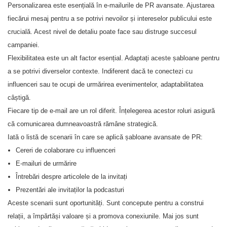
Personalizarea este esențială în e-mailurile de PR avansate. Ajustarea
fiecărui mesaj pentru a se potrivi nevoilor și intereselor publicului este
crucială. Acest nivel de detaliu poate face sau distruge succesul
campaniei.
Flexibilitatea este un alt factor esențial. Adaptați aceste șabloane pentru
a se potrivi diverselor contexte. Indiferent dacă te conectezi cu
influenceri sau te ocupi de urmărirea evenimentelor, adaptabilitatea
câștigă.
Fiecare tip de e-mail are un rol diferit. Înțelegerea acestor roluri asigură
că comunicarea dumneavoastră rămâne strategică.
Iată o listă de scenarii în care se aplică șabloane avansate de PR:
Cereri de colaborare cu influenceri
E-mailuri de urmărire
Întrebări despre articolele de la invitați
Prezentări ale invitaților la podcasturi
Aceste scenarii sunt oportunități. Sunt concepute pentru a construi
relații, a împărtăși valoare și a promova conexiunile. Mai jos sunt