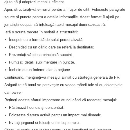
ajuta să-ți adaptezi mesajul eficient.
Apoi, structurați-vă e-mailul pentru a fi ușor de citit. Folosește paragrafe
scurte și puncte pentru a detalia informațiile. Acest format îi ajută pe
jurnaliștii ocupați să înțeleagă rapid mesajul dumneavoastră.
Iată o scurtă trecere în revistă a structurării:
Începeți cu o formulă de salut personalizată.
Deschideți cu un cârlig care se referă la destinatar.
Prezentați-vă ideea principală succint.
Furnizați detalii suplimentare în puncte.
Încheie cu un îndemn clar la acțiune.
Continuând, mențineți-vă mesajul aliniat cu strategia generală de PR.
Asigură-te că tonul se potrivește cu vocea mărcii tale și cu obiectivele
campaniei.
Rețineți aceste sfaturi importante atunci când vă redactați mesajul:
Păstrează-l concis și concentrat.
Folosește diateza activă pentru un impact mai dinamic.
Evitați jargonul și folosiți un limbaj simplu.