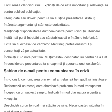
Conturează clar discursul. Explicați de ce este important și relevanța sa
pentru publicul publicației.
Oferiți date sau dovezi pentru a vă susține prezentarea. Asta îți
întărește argumentul și stârnește curiozitatea.
Menționați disponibilitatea dumneavoastră pentru discuții ulterioare.
Invită-i să pună întrebări sau să stabilească o întâlnire telefonică.
Evită să fii excesiv de vânzător. Mențineți profesionalismul și
concentrați-vă pe actualitate.
Încheiați cu o notă pozitivă. Mulțumește-i destinatarului pentru că a luat
în considerare prezentarea ta și exprimă-ți speranța unei colaborări.
Șablon de e-mail pentru comunicarea în criză
Într-o criză, comunicarea prin e-mail ar trebui să fie rapidă și liniștitoare.
Redactează un mesaj care abordează problema în mod transparent.
Începeți cu un subiect simplu. Indicați în mod clar natura urgentă a
mesajului.
Deschideți cu un ton calm și stăpân pe sine. Recunoașteți situația în
mod direct și factual.