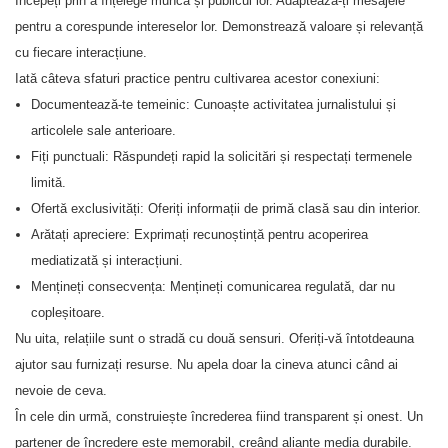
Începeți prin a înțelege munca și publicul lor. Adaptează-ți mesajele
pentru a corespunde intereselor lor. Demonstrează valoare și relevanță
cu fiecare interacțiune.
Iată câteva sfaturi practice pentru cultivarea acestor conexiuni:
Documentează-te temeinic: Cunoaște activitatea jurnalistului și
articolele sale anterioare.
Fiți punctuali: Răspundeți rapid la solicitări și respectați termenele
limită.
Ofertă exclusivități: Oferiți informații de primă clasă sau din interior.
Arătați apreciere: Exprimați recunoștință pentru acoperirea
mediatizată și interacțiuni.
Mențineți consecvența: Mențineți comunicarea regulată, dar nu
copleșitoare.
Nu uita, relațiile sunt o stradă cu două sensuri. Oferiți-vă întotdeauna
ajutor sau furnizați resurse. Nu apela doar la cineva atunci când ai
nevoie de ceva.
În cele din urmă, construiește încrederea fiind transparent și onest. Un
partener de încredere este memorabil, creând alianțe media durabile.