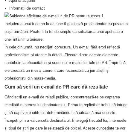
Apel la acțiune
Informații de contact
Includerea unui îndemn la acțiune îl ghidează pe destinatar cu privire la
pașii următori. Poate fi la fel de simplu ca solicitarea unui apel sau a
unei întâlniri ulterioare.
În cele din urmă, nu neglijați corectura. Un e-mail fără erori reflectă
profesionalism și atenție la detalii. Fiecare dintre aceste elemente
contribuie la eficacitatea și succesul e-mailurilor tale de PR. Împreună,
ele creează un mesaj coerent care rezonează cu jurnaliștii și
profesioniștii din mass-media.
Cum să scrii un e-mail de PR care dă rezultate
Când scrii un e-mail de relații publice, concentrează-te pe captarea
imediată a interesului destinatarului. Prima ta replică ar trebui să intrige
și să captiveze cititorul, determinându-l să citească mai departe.
Începeți prin a vă cerceta destinatarul. Înțelegeți trecutul lor, interesele
și tipul de știri pe care le relatează de obicei. Aceste cunoștințe te vor