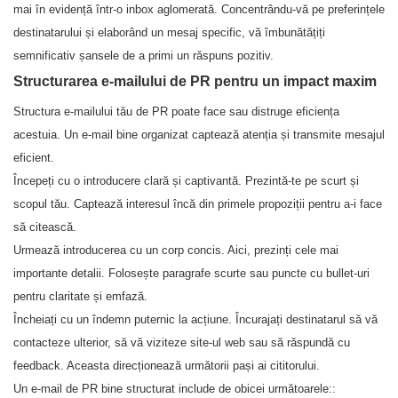
mai în evidență într-o inbox aglomerată. Concentrându-vă pe preferințele
destinatarului și elaborând un mesaj specific, vă îmbunătățiți
semnificativ șansele de a primi un răspuns pozitiv.
Structurarea e-mailului de PR pentru un impact maxim
Structura e-mailului tău de PR poate face sau distruge eficiența
acestuia. Un e-mail bine organizat captează atenția și transmite mesajul
eficient.
Începeți cu o introducere clară și captivantă. Prezintă-te pe scurt și
scopul tău. Captează interesul încă din primele propoziții pentru a-i face
să citească.
Urmează introducerea cu un corp concis. Aici, prezinți cele mai
importante detalii. Folosește paragrafe scurte sau puncte cu bullet-uri
pentru claritate și emfază.
Încheiați cu un îndemn puternic la acțiune. Încurajați destinatarul să vă
contacteze ulterior, să vă viziteze site-ul web sau să răspundă cu
feedback. Aceasta direcționează următorii pași ai cititorului.
Un e-mail de PR bine structurat include de obicei următoarele::