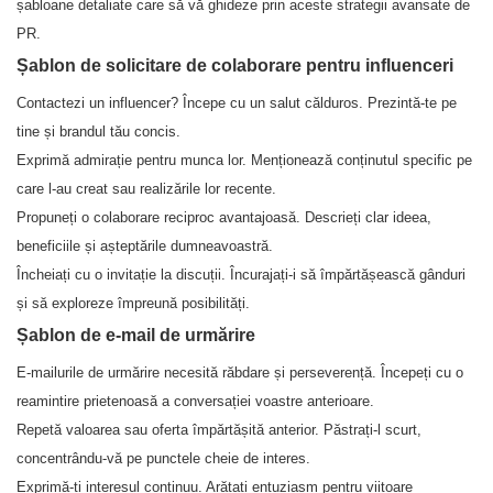
șabloane detaliate care să vă ghideze prin aceste strategii avansate de
PR.
Șablon de solicitare de colaborare pentru influenceri
Contactezi un influencer? Începe cu un salut călduros. Prezintă-te pe
tine și brandul tău concis.
Exprimă admirație pentru munca lor. Menționează conținutul specific pe
care l-au creat sau realizările lor recente.
Propuneți o colaborare reciproc avantajoasă. Descrieți clar ideea,
beneficiile și așteptările dumneavoastră.
Încheiați cu o invitație la discuții. Încurajați-i să împărtășească gânduri
și să exploreze împreună posibilități.
Șablon de e-mail de urmărire
E-mailurile de urmărire necesită răbdare și perseverență. Începeți cu o
reamintire prietenoasă a conversației voastre anterioare.
Repetă valoarea sau oferta împărtășită anterior. Păstrați-l scurt,
concentrându-vă pe punctele cheie de interes.
Exprimă-ți interesul continuu. Arătați entuziasm pentru viitoare