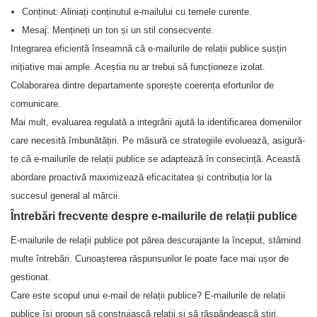
Conținut: Aliniați conținutul e-mailului cu temele curente.
Mesaj: Mențineți un ton și un stil consecvente.
Integrarea eficientă înseamnă că e-mailurile de relații publice susțin
inițiative mai ample. Aceștia nu ar trebui să funcționeze izolat.
Colaborarea dintre departamente sporește coerența eforturilor de
comunicare.
Mai mult, evaluarea regulată a integrării ajută la identificarea domeniilor
care necesită îmbunătățiri. Pe măsură ce strategiile evoluează, asigură-
te că e-mailurile de relații publice se adaptează în consecință. Această
abordare proactivă maximizează eficacitatea și contribuția lor la
succesul general al mărcii.
Întrebări frecvente despre e-mailurile de relații publice
E-mailurile de relații publice pot părea descurajante la început, stârnind
multe întrebări. Cunoașterea răspunsurilor le poate face mai ușor de
gestionat.
Care este scopul unui e-mail de relații publice? E-mailurile de relații
publice își propun să construiască relații și să răspândească știri.