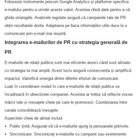
Folosește instrumente precum Google Analytics și platforme specifice
e-mailului pentru a urmări aceste valori. Acestea oferă date pentru a vă
ghida strategiile. Analizele regulate asigură că campaniile tale de PR
obțin rezultatele dorite. Adaptarea pe baza informațiilor utile duce la o
comunicare prin e-mail mai reușită.
Integrarea e-mailurilor de PR cu strategia generală de
PR
E-mailurile de relații publice sunt mai eficiente atunci când sunt aliniate
cu strategia ta mai amplă. Acest lucru asigură consecvența și amplifică
impactul. Valorifică sinergia dintre diferite eforturi de comunicare.
Luați în considerare modul în care e-mailurile de relații publice se
încadrează în obiectivele companiei. Acestea ar trebui să reflecte vocea
mărcii tale și mesajele cheie pe care le promovezi. Coordonarea între
canale consolidează mesajele.
Aspectele cheie de aliniat includ:
Public țintă: Asigurați-vă că e-mailurile ajung la persoanele potrivite.
Sincronizare: Sincronizați e-mailurile cu campanii sau evenimente.