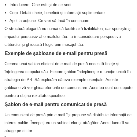
Introducere: Cine ești și de ce scrii.
Corp: Detalii cheie, beneficii și informații suplimentare.
Apel la acțiune: Ce vrei să facă în continuare.
O structură elegantă nu numai că facilitează lizibilitatea, dar sporește și
impactul persuasiv al e-mailului tău. Ia în considerare perspectiva
cititorului și ghidează-l logic prin mesajul tău.
Exemple de șabloane de e-mail pentru presă
Crearea unui șablon eficient de e-mail de presă necesită finețe și
înțelegerea scopului său. Fiecare șablon îndeplinește o funcție unică în
strategia de PR. Să explorăm câteva exemple esențiale. Aceste
șabloane vă vor ghida eforturile de comunicare. Acestea sunt concepute
pentru a obține rezultate specifice.
Șablon de e-mail pentru comunicat de presă
Un comunicat de presă prin e-mail își propune să distribuie informații de
interes public. Începeți cu un subiect clar și atrăgător. Acest lucru îl va
atrage pe cititor.