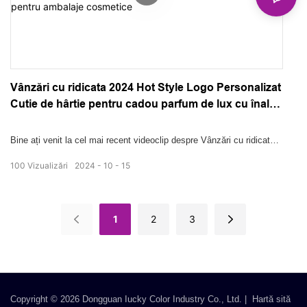
Vânzări cu ridicata 2024 Hot Style Logo Personalizat
Cutie de hârtie pentru cadou parfum de lux cu înaltă
calitate pentru ambalaje cosmetice
Bine ați venit la cel mai recent videoclip despre Vânzări cu ridicata
2024 Hot Style Custom Logo Luxury Round Parfum Cadou Cutie de
100
Vizualizări
2024
10
15
hârtie cu înaltă calitate pentru ambalaje cosmetice. În acest
videoclip, vă vom prezenta cutiile noastre de hârtie cadou de parfum
de lux cu logo personalizat, de înaltă calitate, care sunt concepute
1
2
3
pentru a vă ridica ambalajul cosmetic. Produsele noastre prezintă
amestecul perfect de stil și durabilitate, făcându-le un must-have
pentru orice brand de cosmetice care dorește să facă o impresie de
durată.
Copyright © 2026 Dongguan Iucky Color Industry Co., Ltd. |
Hartă sită