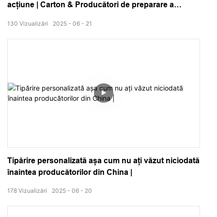
acțiune | Carton & Producători de preparare a
materialelor de ambalare
130
Vizualizări
2025
06
21
Tipărire personalizată așa cum nu ați văzut niciodată
înaintea producătorilor din China |
178
Vizualizări
2025
06
20