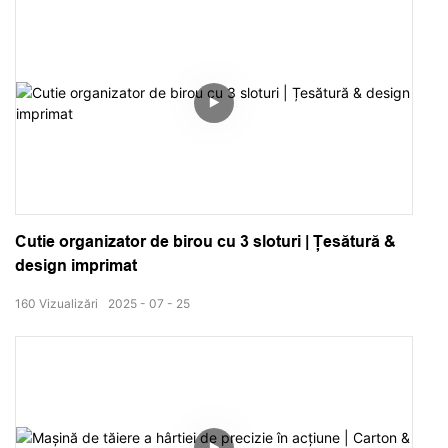
viziunea artistică.
Cutie organizator de birou cu 3 sloturi | Țesătură &
design imprimat
160
Vizualizări
2025
07
25