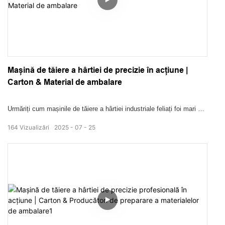
Mașină de tăiere a hârtiei de precizie în acțiune |
Carton & Material de ambalare
Urmăriți cum mașinile de tăiere a hârtiei industriale feliați foi mari cu
viteză și precizie. De la alimentarea automată până la tunderea de
164
Vizualizări
2025
07
25
deșeuri zero, așa sunt realizate materialele de ambalare fără cusur.