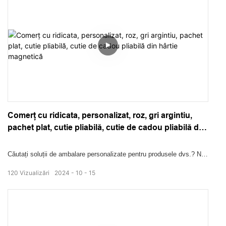
Comerț cu ridicata, personalizat, roz, gri argintiu,
pachet plat, cutie pliabilă, cutie de cadou pliabilă din
hârtie magnetică
Căutați soluții de ambalare personalizate pentru produsele dvs.? Nu
mai căuta! Cutia noastră pliabilă, personalizată, personalizată, roz
120
Vizualizări
2024
10
15
argintiu, cutie de ambalare din hârtie magnetică, este alegerea
perfectă pentru toate nevoile dvs. de ambalare. Cu designul său
inovator și construcția robustă, oferă o modalitate elegantă și
practică de a vă prezenta și proteja produsele. Pune mâna pe