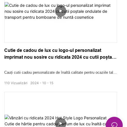
aceste cutii de calitate premium la prețuri angro imbatabile. Nu ratați
această oportunitate de a vă ridica marca cu soluția noastră de
ambalare de top!
Cutie de cadou de lux cu logo-ul personalizat
imprimat nou sosire cu ridicata 2024 cu cutii poștale
ondulate de transport pentru bomboane de nuntă
cosmetice
Cauți cutii cadou personalizate de înaltă calitate pentru ocaziile tale
speciale? Cutiile noastre de cadouri de lux cu logo-ul personalizat
110
Vizualizări
2024
10
15
imprimat cu ridicata din 2024 sunt perfecte pentru nunți, bomboane
și produse cosmetice. Aceste cutii poștale din carton ondulat nu
sunt doar durabile, ci și elegante, făcându-le alegerea perfectă
pentru toate nevoile dvs. de cadouri. Impresionați-vă oaspeții și
clienții cu opțiunile noastre de ambalare luxoase și personalizabile.