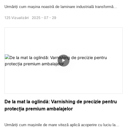
Urmăriți cum mașina noastră de laminare industrială transformă
hârtia cu finisaje mate sau lucioase. Consultați hrănirea automată,
125
Vizualizări
2025
07
29
acoperirea adezivă și alinierea de precizie în acțiune — unde
durabilitatea îndeplinește un apel vizual uimitor.
De la mat la oglindă: Varnishing de precizie pentru
protecția premium ambalajelor
Urmăriți cum mașinile de mare viteză aplică acoperire cu luciu la
ambalajele imprimate, transformând suprafețele de la plictisitoare la