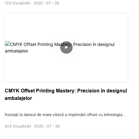
123
Vizualizări
2025
07
28
orbitor. Descoperiți știința din spatele întăririi UV fără probleme,
îmbunătățirea finisajului de suprafață și protecția de lungă durată.
Perfect pentru cutii de lux, etichete și ambalaje industriale.
CMYK Offset Printing Mastery: Precision în designul
ambalajelor
Asistați la dansul de mare viteză a imprimării offset cu tehnologia
CMYK! De la o aplicare de cerneală vibrantă până la alinierea de
203
Vizualizări
2025
07
26
hârtie fără cusur, vedeți cum desenele de ambalare devin vii cu o
reproducere perfectă a culorilor. Precizia industrială îndeplinește