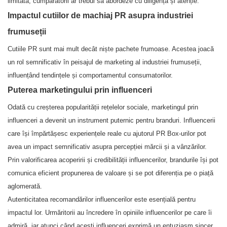
limitată, cumpărătorii ar trebui să abordeze cu diligență și atenție.
Impactul cutiilor de machiaj PR asupra industriei
frumuseții
Cutiile PR sunt mai mult decât niște pachete frumoase. Acestea joacă
un rol semnificativ în peisajul de marketing al industriei frumuseții,
influențând tendințele și comportamentul consumatorilor.
Puterea marketingului prin influenceri
Odată cu creșterea popularității rețelelor sociale, marketingul prin
influenceri a devenit un instrument puternic pentru branduri. Influencerii
care își împărtășesc experiențele reale cu ajutorul PR Box-urilor pot
avea un impact semnificativ asupra percepției mărcii și a vânzărilor.
Prin valorificarea acoperirii și credibilității influencerilor, brandurile își pot
comunica eficient propunerea de valoare și se pot diferenția pe o piață
aglomerată.
Autenticitatea recomandărilor influencerilor este esențială pentru
impactul lor. Urmăritorii au încredere în opiniile influencerilor pe care îi
admiră, iar atunci când acești influenceri exprimă un entuziasm sincer