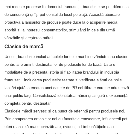
mai recente progrese în domeniul frumuseții, brandurile se pot diferenția
de concurență și își pot consolida locul pe piață. Această abordare
proactivă a lansărilor de produse poate duce la o acoperire media
sporită și la interesul consumatorilor, stimulând în cele din urmă
vânzările și creșterea mărcii.
Clasice de marcă
Uneori, brandurile includ articolele lor cele mai bine vândute sau clasice
pentru a le aminti destinatarilor de produsele lor de bază. Este o
modalitate de a prezenta istoria și fiabilitatea brandului în industria
frumuseții. Includerea produselor testate și verificate alături de noile
lansări ajută la crearea unei casete de PR echilibrate care se adresează
unui public larg. Consolidează identitatea mărcii și asigură o experiență
completă pentru destinatari.
Clasicele mărcii servesc și ca punct de referință pentru produsele noi.
Prin compararea articolelor noi cu favoritele consacrate, influencerii pot
oferi o analiză mai cuprinzătoare, evidențiind îmbunătățirile sau