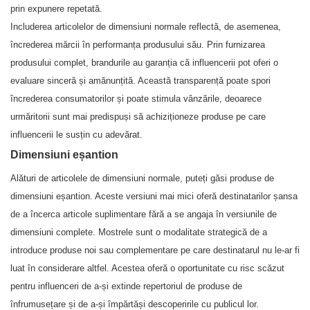
prin expunere repetată.
Includerea articolelor de dimensiuni normale reflectă, de asemenea,
încrederea mărcii în performanța produsului său. Prin furnizarea
produsului complet, brandurile au garanția că influencerii pot oferi o
evaluare sinceră și amănunțită. Această transparență poate spori
încrederea consumatorilor și poate stimula vânzările, deoarece
urmăritorii sunt mai predispuși să achiziționeze produse pe care
influencerii le susțin cu adevărat.
Dimensiuni eșantion
Alături de articolele de dimensiuni normale, puteți găsi produse de
dimensiuni eșantion. Aceste versiuni mai mici oferă destinatarilor șansa
de a încerca articole suplimentare fără a se angaja în versiunile de
dimensiuni complete. Mostrele sunt o modalitate strategică de a
introduce produse noi sau complementare pe care destinatarul nu le-ar fi
luat în considerare altfel. Acestea oferă o oportunitate cu risc scăzut
pentru influenceri de a-și extinde repertoriul de produse de
înfrumusețare și de a-și împărtăși descoperirile cu publicul lor.