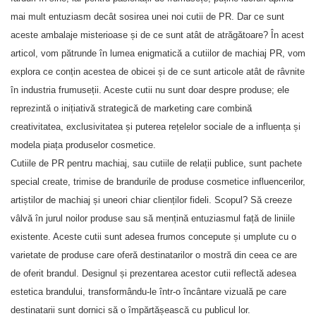
mai mult entuziasm decât sosirea unei noi cutii de PR. Dar ce sunt
aceste ambalaje misterioase și de ce sunt atât de atrăgătoare? În acest
articol, vom pătrunde în lumea enigmatică a cutiilor de machiaj PR, vom
explora ce conțin acestea de obicei și de ce sunt articole atât de râvnite
în industria frumuseții. Aceste cutii nu sunt doar despre produse; ele
reprezintă o inițiativă strategică de marketing care combină
creativitatea, exclusivitatea și puterea rețelelor sociale de a influența și
modela piața produselor cosmetice.
Cutiile de PR pentru machiaj, sau cutiile de relații publice, sunt pachete
special create, trimise de brandurile de produse cosmetice influencerilor,
artiștilor de machiaj și uneori chiar clienților fideli. Scopul? Să creeze
vâlvă în jurul noilor produse sau să mențină entuziasmul față de liniile
existente. Aceste cutii sunt adesea frumos concepute și umplute cu o
varietate de produse care oferă destinatarilor o mostră din ceea ce are
de oferit brandul. Designul și prezentarea acestor cutii reflectă adesea
estetica brandului, transformându-le într-o încântare vizuală pe care
destinatarii sunt dornici să o împărtășească cu publicul lor.