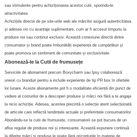
sau stimulente pentru achiziționarea acestor cutii, sporindu-le
atractivitatea.
Achizițiile directe de pe site-urile web ale mărcilor asigură autenticitatea
și adesea vin cu avantaje suplimentare, cum ar fi accesul timpuriu la
produse noi sau conținut exclusiv. Această conexiune directă dintre
consumator și brand poate îmbunătăți experiența de cumpărături și
poate promova un sentiment de comunitate și exclusivitate.
Abonează-te la Cutii de frumusețe
Serviciile de abonament precum Boxycharm sau Ipsy colaborează
uneori cu branduri pentru a include experiențe de tip PR box în ofertele
lor lunare. Aceste abonamente pot fi o modalitate eficientă din punct de
vedere al costurilor de a descoperi produse și mărci noi fără a te angaja
la nicio achiziție. Adesea, acestea prezintă o selecție atent selecționată
de articole care reflectă tendințele actuale și preferințele consumatorilor.
Abonându-se la cutii de frumusețe, consumatorii se pot bucura de un
aflux regulat de produse noi și interesante. Această expunere continuă
la diferite mărci și produse le poate lărgi orizonturile în materie de