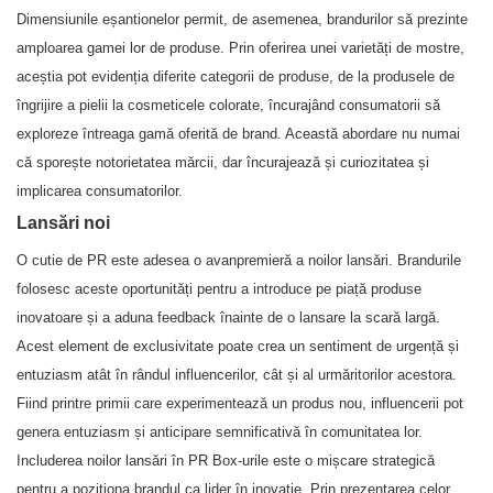
Dimensiunile eșantionelor permit, de asemenea, brandurilor să prezinte
amploarea gamei lor de produse. Prin oferirea unei varietăți de mostre,
aceștia pot evidenția diferite categorii de produse, de la produsele de
îngrijire a pielii la cosmeticele colorate, încurajând consumatorii să
exploreze întreaga gamă oferită de brand. Această abordare nu numai
că sporește notorietatea mărcii, dar încurajează și curiozitatea și
implicarea consumatorilor.
Lansări noi
O cutie de PR este adesea o avanpremieră a noilor lansări. Brandurile
folosesc aceste oportunități pentru a introduce pe piață produse
inovatoare și a aduna feedback înainte de o lansare la scară largă.
Acest element de exclusivitate poate crea un sentiment de urgență și
entuziasm atât în rândul influencerilor, cât și al urmăritorilor acestora.
Fiind printre primii care experimentează un produs nou, influencerii pot
genera entuziasm și anticipare semnificativă în comunitatea lor.
Includerea noilor lansări în PR Box-urile este o mișcare strategică
pentru a poziționa brandul ca lider în inovație. Prin prezentarea celor