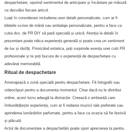
despachetare, sporind sentimentul de anticipare și încântare pe măsură
ce dezvălui fiecare articol.
Luați în considerare includerea unor detalii personalizate, cum ar fi
bilețele scrise de mână sau ambalaje personalizate, pentru a face ca
cutia dvs. de PR DIY să pară specială și unică. Atenția la detalii în
prezentare poate ridica experiența generală și poate crea un sentiment
de lux și răsfăț. Priorizând estetica, poți surprinde esența unei cutii PR
profesionale și te poți bucura de o experiență de despachetare cu
adevărat memorabilă.
Ritual de despachetare
Amenajează o zonă specială pentru despachetare. Fă fotografii sau
videoclipuri pentru a documenta momentul. Chiar dacă nu le distribui
online, acest lucru adaugă la distracție. Creează o ambianță care
îmbunătățește experiența, cum ar fi redarea muzicii tale preferate sau
aprinderea lumânărilor parfumate, pentru a face ca ocazia să fie festivă
și plăcută.
Actul de documentare a despachetării poate spori aprecierea ta pentru