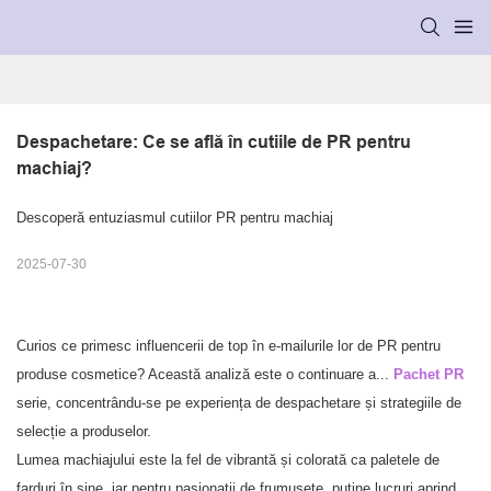
Despachetare: Ce se află în cutiile de PR pentru 
machiaj?
Descoperă entuziasmul cutiilor PR pentru machiaj
2025-07-30
Curios ce primesc influencerii de top în e-mailurile lor de PR pentru
produse cosmetice? Această analiză este o continuare a...
Pachet PR
serie, concentrându-se pe experiența de despachetare și strategiile de
selecție a produselor.
Lumea machiajului este la fel de vibrantă și colorată ca paletele de
farduri în sine, iar pentru pasionații de frumusețe, puține lucruri aprind