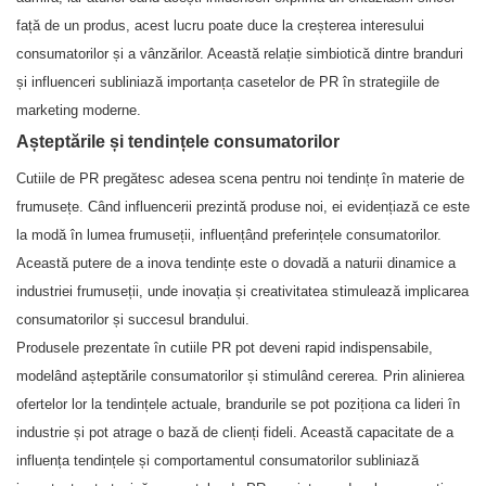
față de un produs, acest lucru poate duce la creșterea interesului
consumatorilor și a vânzărilor. Această relație simbiotică dintre branduri
și influenceri subliniază importanța casetelor de PR în strategiile de
marketing moderne.
Așteptările și tendințele consumatorilor
Cutiile de PR pregătesc adesea scena pentru noi tendințe în materie de
frumusețe. Când influencerii prezintă produse noi, ei evidențiază ce este
la modă în lumea frumuseții, influențând preferințele consumatorilor.
Această putere de a inova tendințe este o dovadă a naturii dinamice a
industriei frumuseții, unde inovația și creativitatea stimulează implicarea
consumatorilor și succesul brandului.
Produsele prezentate în cutiile PR pot deveni rapid indispensabile,
modelând așteptările consumatorilor și stimulând cererea. Prin alinierea
ofertelor lor la tendințele actuale, brandurile se pot poziționa ca lideri în
industrie și pot atrage o bază de clienți fideli. Această capacitate de a
influența tendințele și comportamentul consumatorilor subliniază