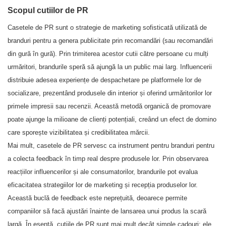
Scopul cutiilor de PR
Casetele de PR sunt o strategie de marketing sofisticată utilizată de
branduri pentru a genera publicitate prin recomandări (sau recomandări
din gură în gură). Prin trimiterea acestor cutii către persoane cu mulți
urmăritori, brandurile speră să ajungă la un public mai larg. Influencerii
distribuie adesea experiențe de despachetare pe platformele lor de
socializare, prezentând produsele din interior și oferind urmăritorilor lor
primele impresii sau recenzii. Această metodă organică de promovare
poate ajunge la milioane de clienți potențiali, creând un efect de domino
care sporește vizibilitatea și credibilitatea mărcii.
Mai mult, casetele de PR servesc ca instrument pentru branduri pentru
a colecta feedback în timp real despre produsele lor. Prin observarea
reacțiilor influencerilor și ale consumatorilor, brandurile pot evalua
eficacitatea strategiilor lor de marketing și recepția produselor lor.
Această buclă de feedback este neprețuită, deoarece permite
companiilor să facă ajustări înainte de lansarea unui produs la scară
largă. În esență, cutiile de PR sunt mai mult decât simple cadouri; ele