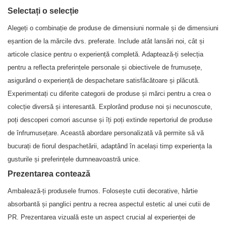
Selectați o selecție
Alegeți o combinație de produse de dimensiuni normale și de dimensiuni
eșantion de la mărcile dvs. preferate. Include atât lansări noi, cât și
articole clasice pentru o experiență completă. Adaptează-ți selecția
pentru a reflecta preferințele personale și obiectivele de frumusețe,
asigurând o experiență de despachetare satisfăcătoare și plăcută.
Experimentați cu diferite categorii de produse și mărci pentru a crea o
colecție diversă și interesantă. Explorând produse noi și necunoscute,
poți descoperi comori ascunse și îți poți extinde repertoriul de produse
de înfrumusețare. Această abordare personalizată vă permite să vă
bucurați de fiorul despachetării, adaptând în același timp experiența la
gusturile și preferințele dumneavoastră unice.
Prezentarea contează
Ambalează-ți produsele frumos. Folosește cutii decorative, hârtie
absorbantă și panglici pentru a recrea aspectul estetic al unei cutii de
PR. Prezentarea vizuală este un aspect crucial al experienței de