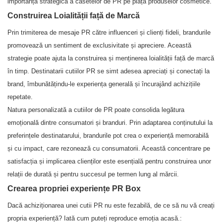
importanța strategică a casetelor de PR pe piața produselor cosmetice.
Construirea Loialității față de Marcă
Prin trimiterea de mesaje PR către influenceri și clienți fideli, brandurile
promovează un sentiment de exclusivitate și apreciere. Această
strategie poate ajuta la construirea și menținerea loialității față de marcă
în timp. Destinatarii cutiilor PR se simt adesea apreciați și conectați la
brand, îmbunătățindu-le experiența generală și încurajând achizițiile
repetate.
Natura personalizată a cutiilor de PR poate consolida legătura
emoțională dintre consumatori și branduri. Prin adaptarea conținutului la
preferințele destinatarului, brandurile pot crea o experiență memorabilă
și cu impact, care rezonează cu consumatorii. Această concentrare pe
satisfacția și implicarea clienților este esențială pentru construirea unor
relații de durată și pentru succesul pe termen lung al mărcii.
Crearea propriei experiențe PR Box
Dacă achiziționarea unei cutii PR nu este fezabilă, de ce să nu vă creați
propria experiență? Iată cum puteți reproduce emoția acasă.: