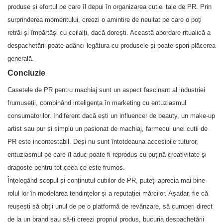
produse și efortul pe care îl depui în organizarea cutiei tale de PR. Prin
surprinderea momentului, creezi o amintire de neuitat pe care o poți
retrăi și împărtăși cu ceilalți, dacă dorești. Această abordare ritualică a
despachetării poate adânci legătura cu produsele și poate spori plăcerea
generală.
Concluzie
Casetele de PR pentru machiaj sunt un aspect fascinant al industriei
frumuseții, combinând inteligența în marketing cu entuziasmul
consumatorilor. Indiferent dacă ești un influencer de beauty, un make-up
artist sau pur și simplu un pasionat de machiaj, farmecul unei cutii de
PR este incontestabil. Deși nu sunt întotdeauna accesibile tuturor,
entuziasmul pe care îl aduc poate fi reprodus cu puțină creativitate și
dragoste pentru tot ceea ce este frumos.
Înțelegând scopul și conținutul cutiilor de PR, puteți aprecia mai bine
rolul lor în modelarea tendințelor și a reputației mărcilor. Așadar, fie că
reușești să obții unul de pe o platformă de revânzare, să cumperi direct
de la un brand sau să-ți creezi propriul produs, bucuria despachetării