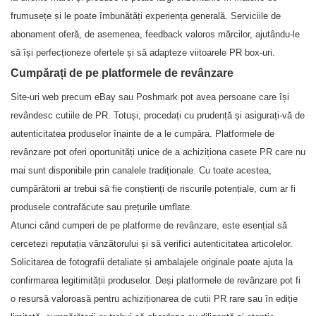
frumusețe și le poate îmbunătăți experiența generală. Serviciile de
abonament oferă, de asemenea, feedback valoros mărcilor, ajutându-le
să își perfecționeze ofertele și să adapteze viitoarele PR box-uri.
Cumpărați de pe platformele de revânzare
Site-uri web precum eBay sau Poshmark pot avea persoane care își
revândesc cutiile de PR. Totuși, procedați cu prudență și asigurați-vă de
autenticitatea produselor înainte de a le cumpăra. Platformele de
revânzare pot oferi oportunități unice de a achiziționa casete PR care nu
mai sunt disponibile prin canalele tradiționale. Cu toate acestea,
cumpărătorii ar trebui să fie conștienți de riscurile potențiale, cum ar fi
produsele contrafăcute sau prețurile umflate.
Atunci când cumperi de pe platforme de revânzare, este esențial să
cercetezi reputația vânzătorului și să verifici autenticitatea articolelor.
Solicitarea de fotografii detaliate și ambalajele originale poate ajuta la
confirmarea legitimității produselor. Deși platformele de revânzare pot fi
o resursă valoroasă pentru achiziționarea de cutii PR rare sau în ediție