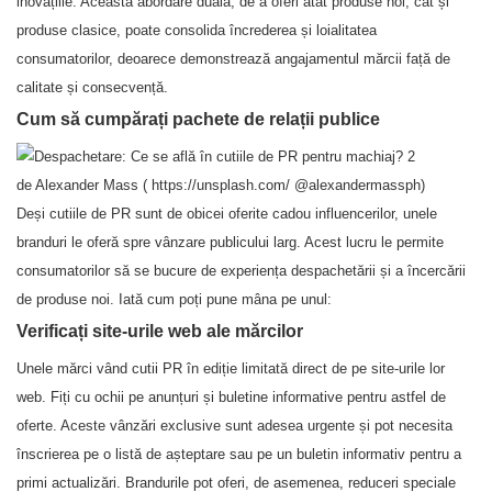
inovațiile. Această abordare duală, de a oferi atât produse noi, cât și
produse clasice, poate consolida încrederea și loialitatea
consumatorilor, deoarece demonstrează angajamentul mărcii față de
calitate și consecvență.
Cum să cumpărați pachete de relații publice
de Alexander Mass (
https://unsplash.com/
@alexandermassph)
Deși cutiile de PR sunt de obicei oferite cadou influencerilor, unele
branduri le oferă spre vânzare publicului larg. Acest lucru le permite
consumatorilor să se bucure de experiența despachetării și a încercării
de produse noi. Iată cum poți pune mâna pe unul:
Verificați site-urile web ale mărcilor
Unele mărci vând cutii PR în ediție limitată direct de pe site-urile lor
web. Fiți cu ochii pe anunțuri și buletine informative pentru astfel de
oferte. Aceste vânzări exclusive sunt adesea urgente și pot necesita
înscrierea pe o listă de așteptare sau pe un buletin informativ pentru a
primi actualizări. Brandurile pot oferi, de asemenea, reduceri speciale