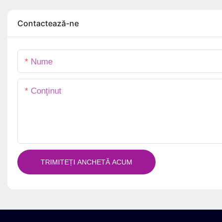
Opțiuni rigide și ondulate de
parfum cu ulei e
lux
magnetic, cutie d
Contactează-ne
cadou
Nume
Conţinut
TRIMITEȚI ANCHETĂ ACUM