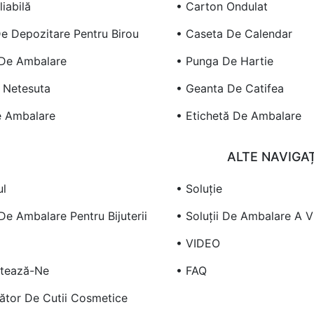
liabilă
• Carton Ondulat
De Depozitare Pentru Birou
• Caseta De Calendar
De Ambalare
• Punga De Hartie
 Netesuta
• Geanta De Catifea
e Ambalare
• Etichetă De Ambalare
ALTE NAVIGAȚ
ul
• Soluție
 De Ambalare Pentru Bijuterii
• Soluții De Ambalare A Vi
• VIDEO
tează-Ne
• FAQ
ător De Cutii Cosmetice