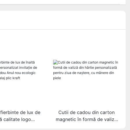
fierbinte de lux de
Cutii de cadou din carton
tă calitate logo
magnetic în formă de valiză
at invitație de nuntă
din hârtie personalizată