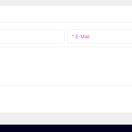
sențial
ciocolata Cutie de hartie
card cado
e ambalaj
ondulata pentru cadou de
ecologic
Craciun
E-Mail