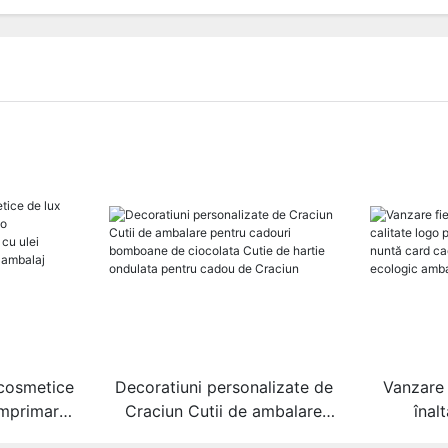
 cosmetice
Decoratiuni personalizate de
Vanzare 
 imprimare
Craciun Cutii de ambalare
înal
at, set de
pentru cadouri bomboane de
personaliz