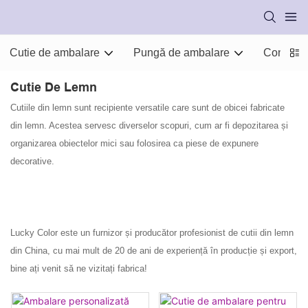
Cutie de ambalare
Pungă de ambalare
Consuma
Cutie De Lemn
Cutiile din lemn sunt recipiente versatile care sunt de obicei fabricate
din lemn. Acestea servesc diverselor scopuri, cum ar fi depozitarea și
organizarea obiectelor mici sau folosirea ca piese de expunere
decorative.
Lucky Color este un furnizor și producător profesionist de cutii din lemn
din China, cu mai mult de 20 de ani de experiență în producție și export,
bine ați venit să ne vizitați fabrica!