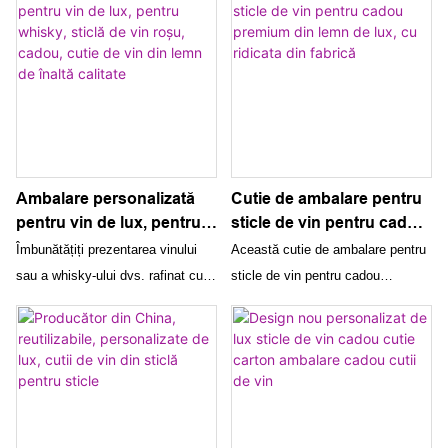
Ambalare personalizată
Cutie de ambalare pentru
pentru vin de lux, pentru
sticle de vin pentru cadou
whisky, sticlă de vin roșu,
premium din lemn de lux,
Îmbunătățiți prezentarea vinului
Această cutie de ambalare pentru
cadou, cutie de vin din
cu ridicata din fabrică
sau a whisky-ului dvs. rafinat cu
sticle de vin pentru cadou
lemn de înaltă calitate
ambalajul nostru personalizat
premium din lemn de lux din
pentru vinuri de lux. Această cutie
fabrică este modalitatea perfectă
cadou din lemn de înaltă calitate
de a prezenta o sticlă de vin
este modalitatea perfectă de a
cadou. Fabricată din lemn de
prezenta și de a face cadou o
înaltă calitate, această cutie de
sticlă de vin roșu sau whisky
ambalare adaugă un plus de