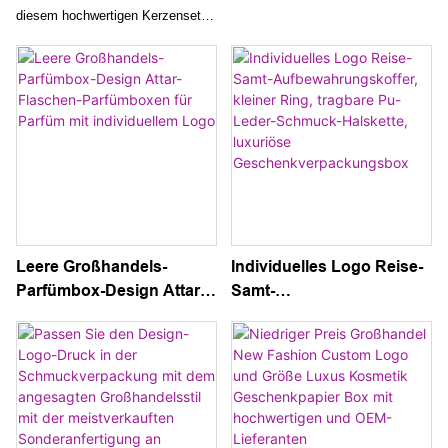
und Geschenkbox-
magnetisches
diesem hochwertigen Kerzenset,
Verpackung
Hebedesign,
das ein leeres Kerzenglas mit
Geschenkverpackung aus
Deckel und eine exquisite
starrem Karton und Papier
Geschenkbox-Verpackung enthält.
für Kosmetika
Kreieren Sie Ihre eigenen
personalisierten Kerzen oder
verschenken Sie sie für ein ganz
besonderes und elegantes
Erlebnis an Ihre Lieben
Leere Großhandels-
Individuelles Logo Reise-
Parfümbox-Design Attar-
Samt-
Flaschen-Parfümboxen
Aufbewahrungskoffer,
für Parfüm mit
kleiner Ring, tragbare Pu-
individuellem Logo
Leder-Schmuck-Halskette,
luxuriöse
Geschenkverpackungsbo
x