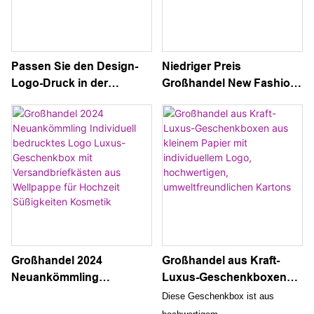
Passen Sie den Design-
Niedriger Preis
Logo-Druck in der
Großhandel New Fashion
Schmuckverpackung mit
Custom Logo und Größe
dem angesagten
Luxus Kosmetik
Großhandelsstil mit der
Geschenkpapier Box mit
meistverkauften
hochwertigen und OEM-
Sonderanfertigung an
Lieferanten
Großhandel 2024
Großhandel aus Kraft-
Neuankömmling
Luxus-Geschenkboxen
Individuell bedrucktes
aus kleinem Papier mit
Diese Geschenkbox ist aus
Logo Luxus-
individuellem Logo,