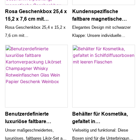
Geschenk einen Hauch von
möchten
Rosa Geschenkbox 25,4 x
Kundenspezifische
Eleganz und machen es zur
15,2 x 7,6 cm mit
faltbare magnetische
perfekten Wahl für jeden
Magnetverschlussdeckel,
Geschenkbox mit
besonderen Anlass
Rosa Geschenkbox 25,4 x 15,2 x
Elegantes Design mit schwarzer
Geschenkbox für
schwarzer Klappe, starre
7,6 cm mit
Klappe: Unsere individuelle
Geschenke,
Faltpapier-
Magnetverschlussdeckel,
faltbare magnetische
Brautjungfern-
Kleidungsschuh-
Geschenkbox für Geschenke,
Geschenkbox verfügt über ein
Geschenkbox, niedliche
Verpackungsboxen zum
Brautjungfern-Geschenkbox,
elegantes Design mit schwarzer
Box,
Verpacken
niedliche Box,
Klappe, das Ihrer
Geburtstagsgeschenkbox
Geburtstagsgeschenkbox, Luxus
Bekleidungsverpackung einen
, Luxus für
für Geschenkverpackung,
Hauch von Eleganz und Luxus
Geschenkverpackung,
magnetische Geschenkbox zum
verleiht. Das klassische schwarze
magnetische
Verpacken von Geschenken
Farbschema verstärkt die optische
Geschenkbox zum
Verpacken von
(Rosa)
Attraktivität und macht es zu einer
Benutzerdefinierte
Behälter für Kosmetika,
Geschenken (Rosa)
ausgezeichneten Wahl für
luxuriöse faltbare
gefaltet in
hochwertige Bekleidungs- und
Kartonverpackung
Schilfdiffusorboxen mit
Unser maßgeschneidertes,
Vielseitig und funktional: Diese
Schuhmarken
Likörset Champagner
leeren Flaschen
luxuriöses, faltbares Likör-Set aus
Boxen sind für die Unterbringung