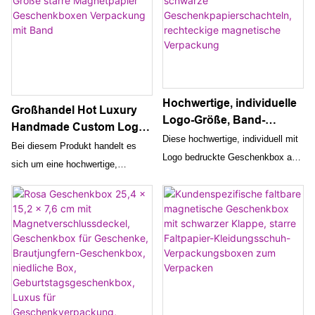
Hochwertige, individuelle
Großhandel Hot Luxury
Logo-Größe, Band-
Handmade Custom Logo
Faltschachtel, rosa und
Diese hochwertige, individuell mit
Karton Doppeltür Faltung
Bei diesem Produkt handelt es
schwarze
Logo bedruckte Geschenkbox aus
Große starre
sich um eine hochwertige,
Geschenkpapierschachtel
rosa und schwarzem Papier
Magnetpapier
handgefertigte Geschenkbox aus
n, rechteckige
Geschenkboxen
verfügt über ein einzigartiges
Papier mit individuellem Logo,
magnetische Verpackung
Verpackung mit Band
Faltdesign mit Magnetverschluss,
Doppeltür, starrem
wodurch sie sowohl stilvoll als
Magnetverschluss und
auch praktisch zum Verpacken
Bandverpackung. Es ist perfekt
von Geschenken ist. Die
für Unternehmen, die ihre
rechteckige Form und das
Produkte auf luxuriöse und
Banddetail verleihen jedem
professionelle Weise präsentieren