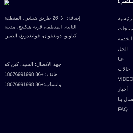
مختصرة
إضافة:
لا. 26 طريق هيشي، المنطقة
رئيسية
الثانية. المنطقة، قرية هيكينج، مدينة
منتجات
كياوتو، دونغقوان، قوانغدونغ، الصين
الخدمة
الحل
عنا
جهة الاتصال: السيد. كين كه
حالات
هاتف: +86 18676991998
VIDE
واتساب:+86 18676991998
أخبار
صال بنا
FAQ