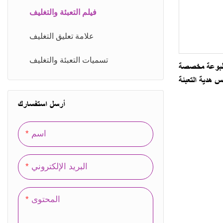
علبة البطاقة
شنطة قطنية
فيلم التعبئة والتغليف
الصندوق المغناطيسي
حقيبة غير منسوجة
علامة تعليق التغليف
صندوق الغطاء
حقيبة مخملية
تسميات التعبئة والتغليف
د مطبوعة مخصصة
 هدية التعبئة
صندوق درج
الوقوف الحقيبة
أرسل استفسارك
علبة هدايا
صندوق الأمانات
اسم
الكرتون المموج
البريد الإلكتروني
صندوق خشبي
المحتوى
صندوق تخزين المكتب