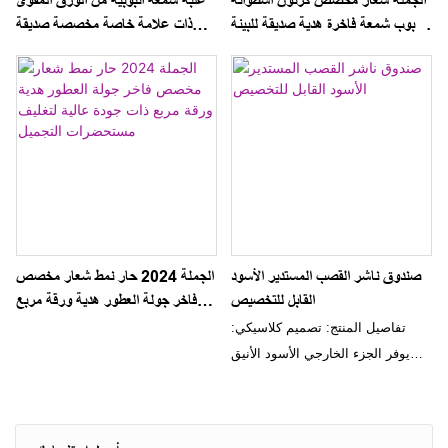
الجملة شعار مخصص كرتون اسطوانة
علبة شمعة أنبوبية من الورق المقوى
أنبوب شمعة فاخرة هدية صديقة للبيئة
ذات علامة خاصة مخصصة صديقة
مربع لزهرة الشاي وتغليف ورق
للبيئة مع سعر المصنع لتغليف ورق
التجميل
الشاي ومستحضرات التجميل
صندوق ناشر القصب المستدير الأسود
الجملة 2024 حار نمط شعار مخصص
القابل للتخصيص
فاخر جولة العطور هدية ورقة مربع
ذات جودة عالية لتغليف مستحضرات
تفاصيل المنتج: تصميم كلاسيكي:
التجميل
يوفر الجزء الخارجي الأسود الأنيق
للصندوق مظهرًا فاخرًا وخالدًا، مما
يضيف الرقي إلى مجموعة
مستحضرات التجميل الخاصة بك.