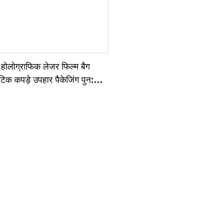
 होलोग्राफिक लेजर फिल्म बैग
िक कपड़े उपहार पैकेजिंग पुन:
य होलोग्राम स्टैंड अप पाउच