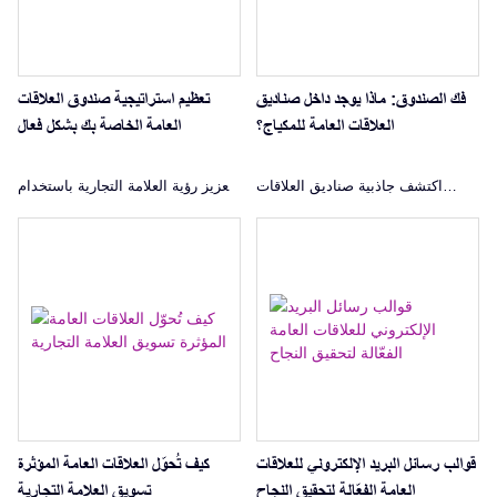
فك الصندوق: ماذا يوجد داخل صناديق
تعظيم استراتيجية صندوق العلاقات
العلاقات العامة للمكياج؟
العامة الخاصة بك بشكل فعال
اكتشف جاذبية صناديق العلاقات
تعزيز رؤية العلامة التجارية باستخدام
العامة للمكياج، وهي جواهر التسويق
استراتيجيات فعالة للعلاقات العامة.
المرغوبة في صناعة التجميل. اكتشف
اكتشف كيف يمكن للتغليف المخصص
محتوياتها وتأثيرها وكيفية شراء أو
للعلاقات العامة والرسائل البريدية
إنشاء محتوياتك الخاصة.
المصممة خصيصًا للعلاقات العامة أن
تعزز المشاركة والولاء.
قوالب رسائل البريد الإلكتروني للعلاقات
كيف تُحوّل العلاقات العامة المؤثرة
العامة الفعّالة لتحقيق النجاح
تسويق العلامة التجارية