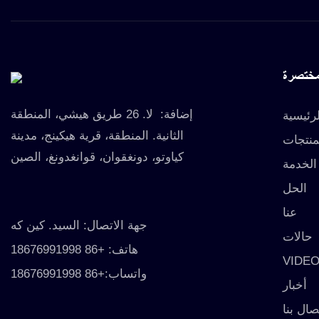
مختصرة
إضافة:
لا. 26 طريق هيشي، المنطقة
رئيسية
الثانية. المنطقة، قرية هيكينج، مدينة
منتجات
كياوتو، دونغقوان، قوانغدونغ، الصين
الخدمة
الحل
عنا
جهة الاتصال: السيد. كين كه
حالات
هاتف: +86 18676991998
VIDE
واتساب:+86 18676991998
أخبار
صال بنا