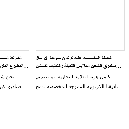
الجملة المخصصة علبة كرتون مموجة الارسال
الشركة المصن
صندوق الشحن الملابس التعبئة والتغليف لفستان
المطبوع الملو
القماش تي شيرت البدلة الارسال هدية مربع
الشحن ا
تكامل هوية العلامة التجارية: تم تصميم
نحن شر
صناديقنا الكرتونية المموجة المخصصة لدمج
صناديق كبي
هوية علامتك التجارية في العبوة بسلاسة. من
بالألوان م
خلال دمج الشعارات وأنظمة الألوان
تأتي صناد
والتصميمات المواضيعية، تعمل هذه الصناديق
لدينا مع 
بمثابة امتداد لملابسك، مما يعزز التعرف على
التجارية،