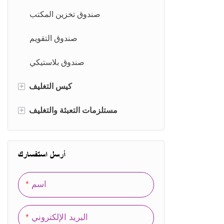
صندوق تخزين المكتب
صندوق التقويم
صندوق بلاستيكي
+
كيس التغليف
+
حقيبة اوراق
مستلزمات التعبئة والتغليف
شنطة قطنية
فيلم التعبئة والتغليف
أرسل استفسارك
حقيبة غير منسوجة
علامة تعليق التغليف
حقيبة مخملية
تسميات التعبئة والتغليف
اسم
البريد الإلكتروني