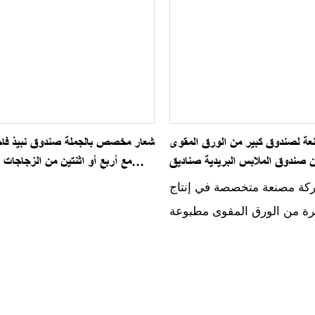
عة لصندوق كبير من الورق المقوى
شعار مخصص بالجملة صندوق نبيذ فاخ
ن صندوق الملابس البريدية صناديق
مع أربع أو اثنتين من الزجاجات 
لمخصصة المموجة مع تغليف الشعار
الورق للويس
كة مصنعة متخصصة في إنتاج
رة من الورق المقوى مطبوعة
صممة لإرسال الملابس بالبريد.
يق الشحن المموجة المخصصة
عبوة شعار للتعرف على العلامة
 مما يجعلها خيارًا مثاليًا لشحن