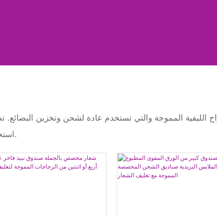
اح الليفية المموجة والتي تستخدم عادة لشحن وتخزين البضائع. 
استخداماتها، مما يجعلها خيارًا مثاليًا لحماية ونقل المنتجات المختلفة.