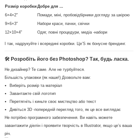
Розмір коробки
Добре для ...
6×4×2"
Помади, міні, пробовідбірники догляду за шкірою
9×6×3"
Набори краси, пачки, свічки
12×10×4"
Одяг, повні процедури, медіа -набори
І так, надрукуйте і всередині коробки. Це’S як бонусне брендинг.
🛠 Розробіть його без Photoshop? Так, будь ласка.
Не дизайнер? Те саме. Але не турбуйтеся.
Більшість упаковки (як наше!) Дозвольте вам:
Виберіть розмір та матеріал
Завантажте свій логотип
Перетягніть і киньте своє мистецтво або текст
Дивіться 3D -попередній перегляд того, як це все виглядає
Не потрібно програмного забезпечення. Ви навіть можете
завантажити діелін і проявити творчість в Illustrator, якщо це’s ваша
річ.