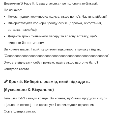
Дозволяти’S Face It: Ваша упаковка - це половина публікації.
Це означає:
Немає нудних коричневих ящиків, якщо це не’s Частина вібрації
Використовуйте кольори бренду
скрізь
(Коробка, обгортання,
вставка, наклейки)
Додайте трохи тканинного паперу та власну вставку, щоб
зберегти його стильним
Ви хочете шарів. Такий, куди вони відкривають кришку і йдуть,
“Оооооооооооооооооооооооооооооооооооооооооооооооооооооооооо”
Змусьте відчувати себе премією, навіть якщо цього не було’t
коштував багато.
📏 Крок 5: Виберіть розмір, який підходить
(буквально & Візуально)
Більший ISN’t завжди краще. Ви хочете, щоб ваші продукти сиділи
щільно і в безпеці—не брязкнути і не виглядати втраченим.
Ось’s Швидка листя: