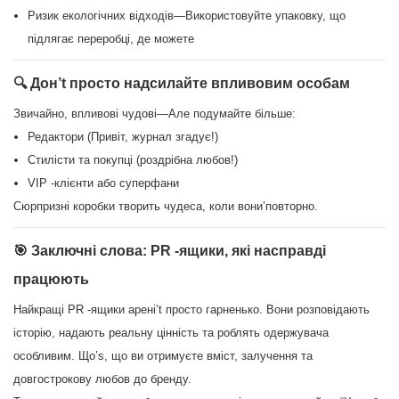
Ризик екологічних відходів—Використовуйте упаковку, що
підлягає переробці, де можете
🔍 Дон’t просто надсилайте впливовим особам
Звичайно, впливові чудові—Але подумайте більше:
Редактори (Привіт, журнал згадує!)
Стилісти та покупці (роздрібна любов!)
VIP -клієнти або суперфани
Сюрпризні коробки творить чудеса, коли вони’повторно.
🎯 Заключні слова: PR -ящики, які насправді
працюють
Найкращі PR -ящики арені’t просто гарненько. Вони розповідають
історію, надають реальну цінність та роблять одержувача
особливим. Що’s, що ви отримуєте вміст, залучення та
довгострокову любов до бренду.