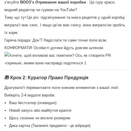
з’ясуйте
ВООЗ’s Отримання вашої коробки
. Це гуру краси,
модний редактор чи гурман на YouTube?
Тому що тут’Це річ: підсвічування та книга рецептів у одній коробці
виграла’t має сенс. І якщо це’не має сенсу, воно виграло’не зробіть
їх корм.
Гаряча порада: Дон’T Надіслати те саме точне поле всім.
КОНФОРМАТИ! Особисті дотики йдуть довгим шляхом.
🎁 Крок 2: Куратор
Право
Продукція
Дратувати’t перевантажте поле кожним елементом з вашої лінії.
Виберіть 2-4 видатні вироби:
Ваш бестселер (очевидно)
Новий запуск або майбутня крапля
Щось сезонне чи веселе розміром
Дика картка (Таємничі предмети - це вібрація)