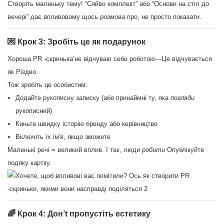
Створіть маленьку тему! “Сяйво комплект” або “Основи на стіл до
вечері” дає впливовому щось
розмова
про, не просто показати.
💌 Крок 3: Зробіть це як подарунок
Хороша PR -скринька’не відчуваю себе роботою—Це відчувається
як Різдво.
Тож зробіть це особистим:
Додайте рукописну записку (або принаймні ту, яка
погляди
рукописний)
Киньте швидку історію бренду або керівництво
Включіть їх ім'я, якщо зможете
Маленькі речі = великий вплив. І так, люди
робити
Опублікуйте
подяку картку.
🌈 Крок 4: Дон’t пропустіть естетику