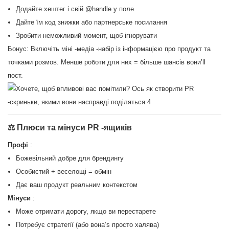
Додайте хештег і свій @handle у поле
Дайте їм код знижки або партнерське посилання
Зробити неможливий момент, щоб ігнорувати
Бонус: Включіть міні -медіа -набір із інформацією про продукт та
точками розмов. Менше роботи для них = більше шансів вони’ll
пост.
⚖ Плюси та мінуси PR -ящиків
Профі
:
Божевільний добре для брендингу
Особистий + веселощі = обмін
Дає ваш продукт реальним контекстом
Мінуси
:
Може отримати дорогу, якщо ви перестарете
Потребує стратегії (або вона’s просто халява)