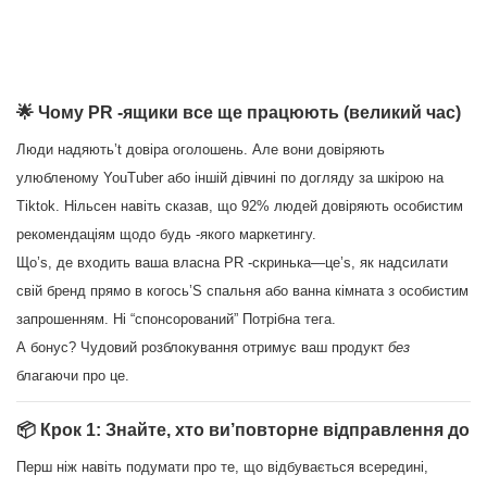
🌟 Чому PR -ящики все ще працюють (великий час)
Люди надяють’t довіра оголошень. Але вони довіряють
улюбленому YouTuber або іншій дівчині по догляду за шкірою на
Tiktok. Нільсен навіть сказав, що 92% людей довіряють особистим
рекомендаціям щодо будь -якого маркетингу.
Що’s, де входить ваша власна PR -скринька—це’s, як надсилати
свій бренд прямо в когось’S спальня або ванна кімната з особистим
запрошенням. Ні “спонсорований” Потрібна тега.
А бонус? Чудовий розблокування отримує ваш продукт
без
благаючи про це.
📦 Крок 1: Знайте, хто ви’повторне відправлення до
Перш ніж навіть подумати про те, що відбувається всередині,