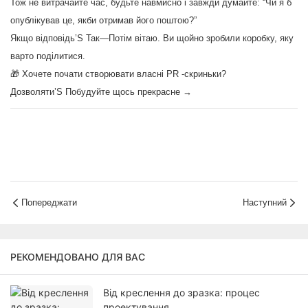
Тож не витрачайте час, будьте навмисно і завжди думайте: “Чи я б
опублікував це, якби отримав його поштою?”
Якщо відповідь’S Так—Потім вітаю. Ви щойно зробили коробку, яку
варто поділитися.
🎁 Хочете почати створювати власні PR -скриньки?
Дозволяти’S Побудуйте щось прекрасне →
Попереджати
Наступний
РЕКОМЕНДОВАНО ДЛЯ ВАС
Від креслення до зразка: процес
проектування