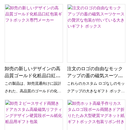
ントカレンダーボックス
おり、美容製品や化粧品のギフト
方法を提供します。 高品質のデザ
に最適なパッケージとしてデザイ
インとカスタマイズ可能なロゴに
ンされています。 クリスマスへの
より、高級ジュエリー コレクショ
カウントダウンとともに、このア
ンに加えるのに最適です。
ドベント カレンダー ボックス
は、ホリデー シーズンに贅沢さと
興奮を加えます。
卸売の新しいデザインの高
注文のロゴの自由なモック
品質ゴールド化粧品口紅包
アップの蓋の磁気スーツケ
装ギフトボックス専門メー
ースの贅沢な包装が付いて
この製品は、卸売流通向けに設計
これらのカスタム ロゴなしのモッ
カー
いる大きいギフト ボックス
された、高品質のゴールドの化粧
クアップの大きなギフト ボックス
品口紅包装ギフトボックスです。
で、ギフト体験を向上させましょ
高級包装ソリューションの作成に
う。 磁気スーツケースの豪華なパ
おける専門知識で知られる専門会
ッケージと蓋でデザインされてお
社によって製造されています。
り、あらゆるプレゼントに洗練さ
と優雅さを加えます。