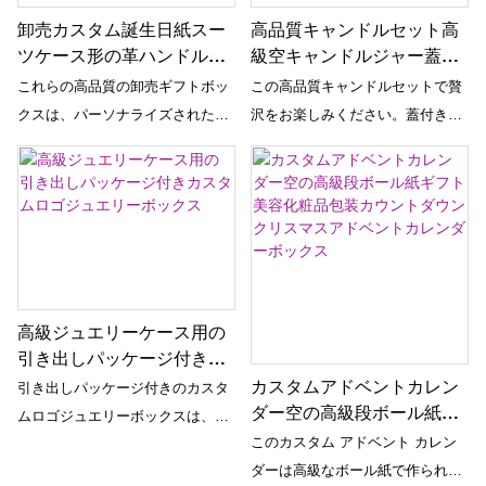
卸売カスタム誕生日紙スー
高品質キャンドルセット高
ツケース形の革ハンドルが
級空キャンドルジャー蓋と
付いている磁気段ボールの
ギフトボックス包装付き
これらの高品質の卸売ギフトボッ
この高品質キャンドルセットで贅
ギフト ボックス
クスは、パーソナライズされた誕
沢をお楽しみください。蓋付きの
生日プレゼントに最適です。 ユニ
空のキャンドルジャーと絶妙なギ
ークなスーツケースの形、マグネ
フトボックスのパッケージが含ま
ット式開閉部、レザーハンドルに
れています。 自分だけのパーソナ
より、特別なお祝いにぴったりの
ライズされたキャンドルを作成し
スタイリッシュで機能的なボック
たり、愛する人に贈ったりして、
スになります。
本当に特別でエレガントな体験を
してください。
高級ジュエリーケース用の
引き出しパッケージ付きカ
スタムロゴジュエリーボッ
カスタムアドベントカレン
引き出しパッケージ付きのカスタ
クス
ダー空の高級段ボール紙ギ
ムロゴジュエリーボックスは、貴
フト美容化粧品包装カウン
このカスタム アドベント カレン
重なジュエリーを保管し、展示す
トダウンクリスマスアドベ
ダーは高級なボール紙で作られて
るための豪華でスタイリッシュな