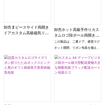
卸売 2 ピースサイド両開き
卸売ホット高級手作りカス
ドアカスタム高級磁気リフ
タムロゴ段ボール両開きド
ティングデザイン硬質段ボ
ア折りたたみ大型硬質マグ
この製品は、二重ドア、硬質マグ
ール紙化粧品用ギフト包装
ネット紙ギフトボックス包
ネット開閉、リボン包装を備え
装リボン付き
た、高級なハンドメイドのカスタ
ムロゴ入り紙製ギフトボックスで
す。 豪華かつプロフェッショナル
な方法で製品を紹介したい企業に
最適です