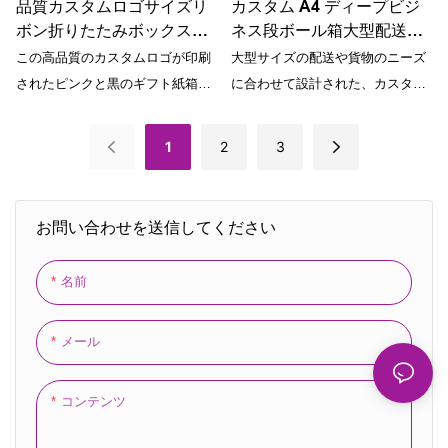
品質カスタムロゴサイズリ
カスタム A4 ディープビジ
ボン折りたたみボックスピ
ネス段ボール箱大型配送貨
ンクと黒のギフト紙箱長方
物大きな移動包装ブラック
この高品質のカスタムロゴが印刷
大型サイズの配送や貨物のニーズ
形形状磁気包装
配送カートン包装ロゴ
されたピンクと黒のギフト紙箱
に合わせて設計された、カスタム
は、マグネット開閉式のユニーク
A4 深型ビジネス ダンボール ボッ
な折りたたみデザインが特徴で、
クスのご紹介です。 洗練されたブ
1
2
3
ギフトの包装にスタイリッシュで
ラック仕上げとカスタムロゴが施
実用的です。 長方形の形状とリボ
されたこれらの丈夫なカートン
ンのディテールがどんなプレゼン
は、移動、梱包、配送に最適で
お問い合わせを送信してください
トにもエレガントなタッチを加
す。
え、特別な機会に最適です。
名前
メール
コンテンツ