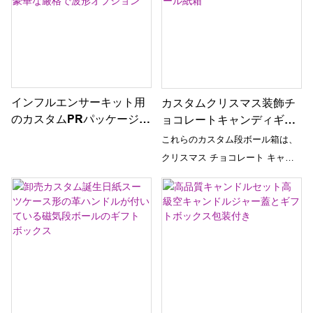
インフルエンサーキット用
カスタムクリスマス装飾チ
のカスタムPRパッケージン
ョコレートキャンディギフ
グボックス&メディアメー
ト包装箱クリスマスギフト
これらのカスタム段ボール箱は、
ラー - 豪華な厳格で波形オ
用の段ボール紙箱
クリスマス チョコレート キャン
プション
ディ ギフトの梱包に最適です。
装飾的なデザインにより、休日の
ごちそうを贈るためのお祝い的で
ユニークなオプションになりま
す。