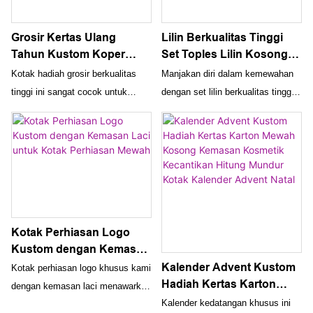
Grosir Kertas Ulang
Lilin Berkualitas Tinggi
Tahun Kustom Koper
Set Toples Lilin Kosong
Berbentuk Kotak Hadiah
Mewah Dengan Tutup Dan
Kotak hadiah grosir berkualitas
Manjakan diri dalam kemewahan
Karton Magnetik Dengan
Kemasan Kotak Kado
tinggi ini sangat cocok untuk
dengan set lilin berkualitas tinggi
Pegangan Kulit
hadiah ulang tahun yang
ini, yang mencakup toples lilin
dipersonalisasi. Bentuk koper
kosong dengan penutup dan
yang unik, penutup magnet, dan
kemasan kotak kado yang indah.
pegangan kulit menjadikan kotak-
Buat lilin pribadi Anda atau
kotak ini bergaya dan fungsional
hadiahkan kepada orang terkasih
untuk perayaan khusus apa pun
untuk pengalaman yang benar-
benar istimewa dan elegan
Kotak Perhiasan Logo
Kustom dengan Kemasan
Laci untuk Kotak
Kalender Advent Kustom
Kotak perhiasan logo khusus kami
Perhiasan Mewah
Hadiah Kertas Karton
dengan kemasan laci menawarkan
Mewah Kosong Kemasan
Kalender kedatangan khusus ini
cara yang mewah dan bergaya