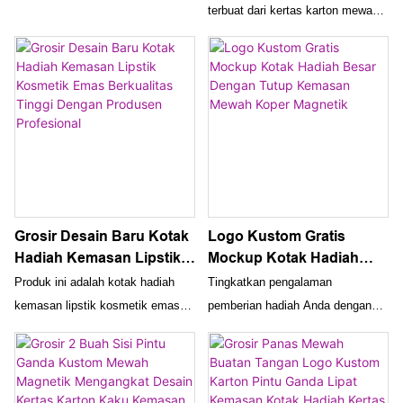
Kosmetik Kecantikan
terbuat dari kertas karton mewah
untuk menyimpan dan
Hitung Mundur Kotak
dan dirancang sebagai kemasan
memamerkan perhiasan berharga
Kalender Advent Natal
kado yang sempurna untuk produk
Anda. Desain berkualitas tinggi
kecantikan dan kosmetik. Dengan
dan logo yang dapat disesuaikan
hitungan mundur menuju Natal,
menjadikannya tambahan
kotak kalender kedatangan ini
sempurna untuk koleksi perhiasan
menambahkan sentuhan
mewah apa pun
kemewahan dan kegembiraan
pada musim liburan
Grosir Desain Baru Kotak
Logo Kustom Gratis
Hadiah Kemasan Lipstik
Mockup Kotak Hadiah
Kosmetik Emas
Besar Dengan Tutup
Produk ini adalah kotak hadiah
Tingkatkan pengalaman
Berkualitas Tinggi
Kemasan Mewah Koper
kemasan lipstik kosmetik emas
pemberian hadiah Anda dengan
Dengan Produsen
Magnetik
berkualitas tinggi, dirancang untuk
kotak hadiah besar mockup gratis
Profesional
distribusi grosir. Ini diproduksi oleh
logo khusus ini. Didesain dengan
perusahaan profesional yang
kemasan dan tutup koper
terkenal dengan keahliannya
magnetis yang mewah,