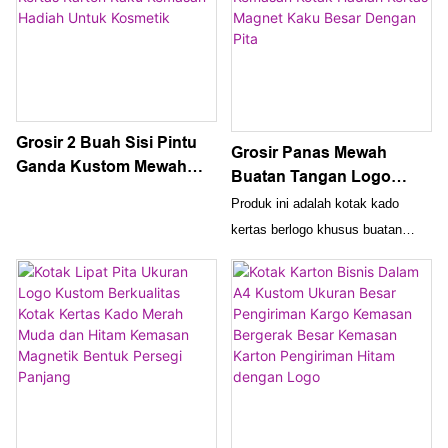
dalam menciptakan solusi
menambah sentuhan kecanggihan
pengemasan mewah
dan keanggunan pada hadiah apa
pun
Grosir 2 Buah Sisi Pintu
Grosir Panas Mewah
Ganda Kustom Mewah
Buatan Tangan Logo
Magnetik Mengangkat
Kustom Karton Pintu
Produk ini adalah kotak kado
Desain Kertas Karton
Ganda Lipat Kemasan
kertas berlogo khusus buatan
Kaku Kemasan Hadiah
Kotak Hadiah Kertas
tangan kelas atas dengan pintu
Untuk Kosmetik
Magnet Kaku Besar
ganda, penutup magnet kaku, dan
Dengan Pita
kemasan pita. Ini sempurna untuk
bisnis yang ingin memamerkan
produk mereka dengan cara yang
mewah dan profesional