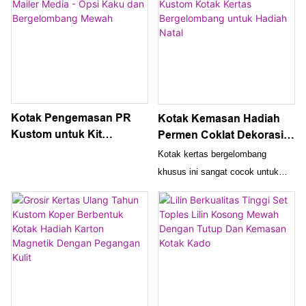
Kotak Pengemasan PR
Kotak Kemasan Hadiah
Kustom untuk Kit
Permen Coklat Dekorasi
Influencer & Mailer Media -
Natal Kustom Kotak
Kotak kertas bergelombang
Opsi Kaku dan
Kertas Bergelombang
khusus ini sangat cocok untuk
Bergelombang Mewah
untuk Hadiah Natal
mengemas kado permen coklat
Natal. Desain dekoratifnya
menjadikannya pilihan yang
meriah dan unik untuk menyajikan
suguhan liburan