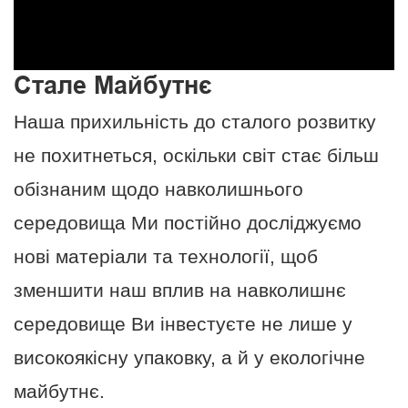
кількість чудових конструкцій для клієнтів із різних галузей
Наші внутрішні дизайнери та інженери створили незліченну
кількість чудових конструкцій для клієнтів із різних галузей
Стале Майбутнє
Наша прихильність до сталого розвитку
не похитнеться, оскільки світ стає більш
обізнаним щодо навколишнього
середовища Ми постійно досліджуємо
нові матеріали та технології, щоб
зменшити наш вплив на навколишнє
середовище Ви інвестуєте не лише у
високоякісну упаковку, а й у екологічне
майбутнє.