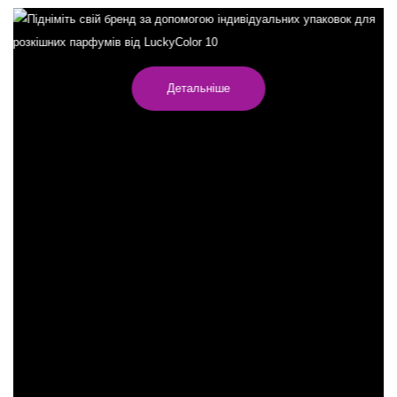
Детальніше
Наші внутрішні дизайнери та інженери створили незліченну
кількість чудових конструкцій для клієнтів із різних галузей
Наші внутрішні дизайнери та інженери створили незліченну