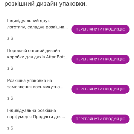
розкішний дизайн упаковки.
Індивідуальний друк
логотипу, складна розкішна
ПЕРЕГЛЯНУТИ ПРОДУКЦІЮ
косметична парфумерна
з
$
коробка, магнітна коробка
для парфумерного набору
Порожній оптовий дизайн
ефірних олій, подарункова
коробки для духів Attar Bottle
упаковка
ПЕРЕГЛЯНУТИ ПРОДУКЦІЮ
Коробки для духів для
з
$
парфумерного логотипу
Розкішна упаковка на
замовлення восьмикутна
ПЕРЕГЛЯНУТИ ПРОДУКЦІЮ
коробка з логотипом,
з
$
картонна сувенірна
подарунок для заручин,
Індивідуальна розкішна
ювелірні вироби, парфуми,
парфумерія Продукти для
паперова коробка для
ПЕРЕГЛЯНУТИ ПРОДУКЦІЮ
догляду за шкірою Упаковка
демонстрації, упаковка
з
$
для паперових коробок