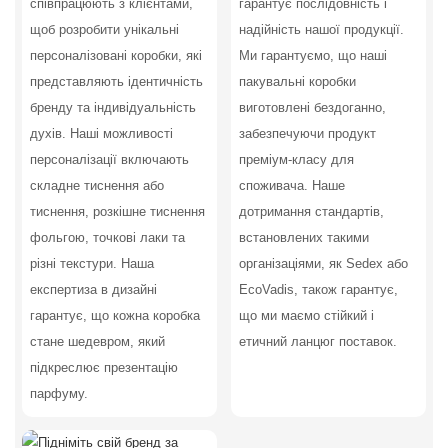
співпрацюють з клієнтами,
гарантує послідовність і
щоб розробити унікальні
надійність нашої продукції.
персоналізовані коробки, які
Ми гарантуємо, що наші
представляють ідентичність
пакувальні коробки
бренду та індивідуальність
виготовлені бездоганно,
духів. Наші можливості
забезпечуючи продукт
персоналізації включають
преміум-класу для
складне тиснення або
споживача. Наше
тиснення, розкішне тиснення
дотримання стандартів,
фольгою, точкові лаки та
встановлених такими
різні текстури. Наша
організаціями, як Sedex або
експертиза в дизайні
EcoVadis, також гарантує,
гарантує, що кожна коробка
що ми маємо стійкий і
стане шедевром, який
етичний ланцюг поставок.
підкреслює презентацію
парфуму.