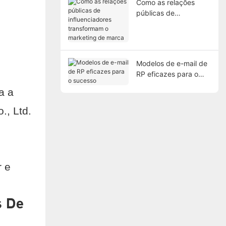
Como as relações
públicas de
influenciadores
transformam o
marketing de marca
Modelos de e-mail de
RP eficazes para o
sucesso
a a
., Ltd.
r e
s De