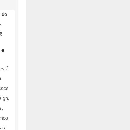
 e
está
m
ssos
sign,
s,
emos
 as