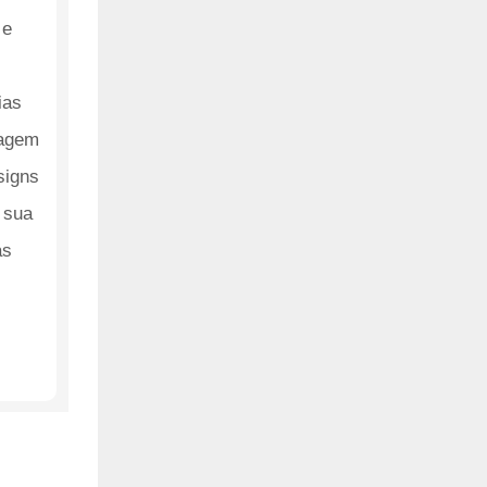
 e
ias
dagem
signs
 sua
as