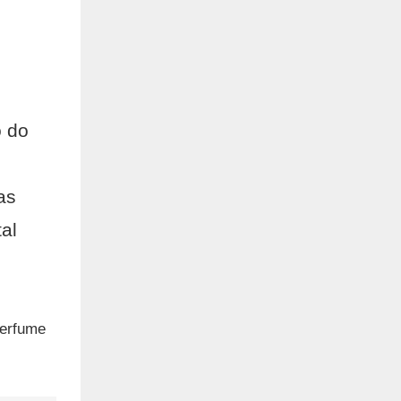
o do
as
al