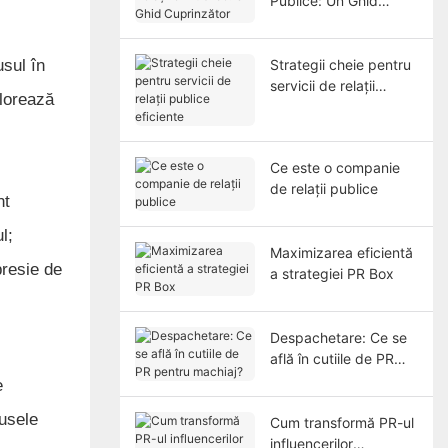
Publice: Un Ghid
Cuprinzător
usul în
Strategii cheie pentru
servicii de relații
plorează
publice eficiente
Ce este o companie
de relații publice
nt
l;
Maximizarea eficientă
presie de
a strategiei PR Box
Despachetare: Ce se
află în cutiile de PR
pentru machiaj?
e
dusele
Cum transformă PR-ul
influencerilor