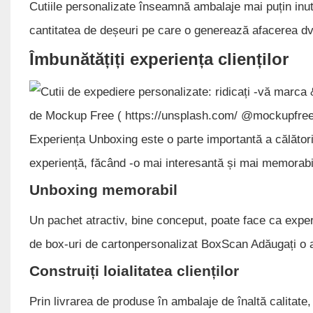
Cutiile personalizate înseamnă ambalaje mai puțin inu
cantitatea de deșeuri pe care o generează afacerea dv
Îmbunătățiți experiența clienților
de Mockup Free (
https://unsplash.com/
@mockupfree
Experiența Unboxing este o parte importantă a călăto
experiență, făcând -o mai interesantă și mai memorabi
Unboxing memorabil
Un pachet atractiv, bine conceput, poate face ca exper
de box-uri de cartonpersonalizat BoxScan Adăugați o a
Construiți loialitatea clienților
Prin livrarea de produse în ambalaje de înaltă calitate, 