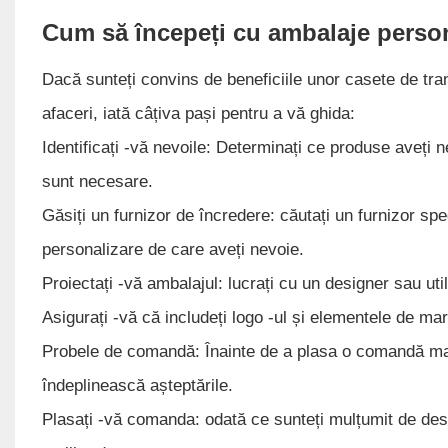
Cum să începeți cu ambalaje person
Dacă sunteți convins de beneficiile unor casete de trans
afaceri, iată câțiva pași pentru a vă ghida:
Identificați -vă nevoile: Determinați ce produse aveți 
sunt necesare.
Găsiți un furnizor de încredere: căutați un furnizor spe
personalizare de care aveți nevoie.
Proiectați -vă ambalajul: lucrați cu un designer sau uti
Asigurați -vă că includeți logo -ul și elementele de ma
Probele de comandă: Înainte de a plasa o comandă mare,
îndeplinească așteptările.
Plasați -vă comanda: odată ce sunteți mulțumit de design