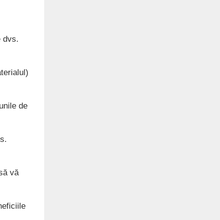
e dvs.
erialul)
unile de
s.
 să vă
eficiile