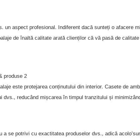
s. un aspect profesional. Indiferent dacă sunteți o afacere m
je de înaltă calitate arată clienților că vă pasă de calitate
alaje este protejarea conținutului din interior. Casete de amb
i dvs., reducând mișcarea în timpul tranzitului și minimizând
 a se potrivi cu exactitatea produselor dvs., adică acolo’su