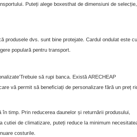
nsportului. Puteți alege boxesthat de dimensiuni de selecție,
 că produsele dvs. sunt bine protejate. Cardul ondulat este c
egere populară pentru transport.
sonalizate’Trebuie să rupi banca. Există ARECHEAP
permit să beneficiați de personalizare fără un preț rid
 în timp. Prin reducerea daunelor și returnării produsului,
ea cutiei de climatizare, puteți reduce la minimum necesitate
nuare costurile.