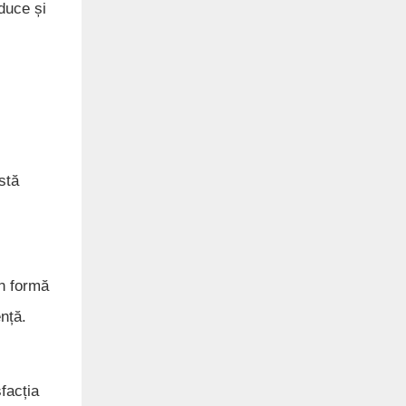
duce și
stă
în formă
nță.
sfacția