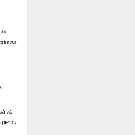
tii
primeuri
s.
 să vă
ă pentru