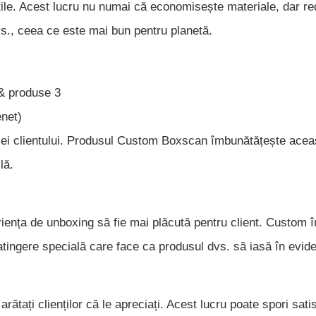
tile. Acest lucru nu numai că economisește materiale, dar re
s., ceea ce este mai bun pentru planetă.
net)
riei clientului. Produsul Custom Boxscan îmbunătățește acea
lă.
iența de unboxing să fie mai plăcută pentru client. Custom 
tingere specială care face ca produsul dvs. să iasă în evide
arătați clienților că le apreciați. Acest lucru poate spori sati