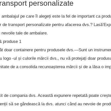
e transport personalizate
ambalajul pe care îl alegeți este la fel de important ca prod
iilor de transport personalizate pentru afacerea dvs.? Lasă’Ex
u nevoile tale de ambalare.
cât doar containere pentru produsele dvs.—Sunt un instrume
logo -ul și culorile mărcii dvs., nu vă protejați doar produsu
nitate de a consolida recunoașterea mărcii și de a lăsa o im
ntit de compania dvs. Această expunere repetată poate creșt
ienții să se gândească la dvs. atunci când au nevoie de pro