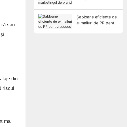
marketingul de brand
Șabloane eficiente de
e-mailuri de PR pentru
ică sau
succes
 și
alaje din
 riscul
nt mai