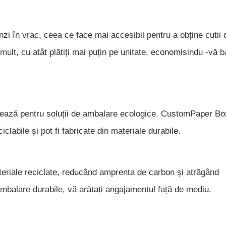
zi în vrac, ceea ce face mai accesibil pentru a obține cutii 
ult, cu atât plătiți mai puțin pe unitate, economisindu -vă b
tează pentru soluții de ambalare ecologice. CustomPaper Bo
clabile și pot fi fabricate din materiale durabile.
teriale reciclate, reducând amprenta de carbon și atrăgând
mbalare durabile, vă arătați angajamentul față de mediu.