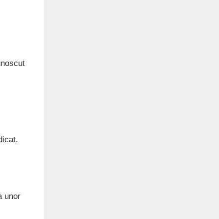
unoscut
icat.
a unor