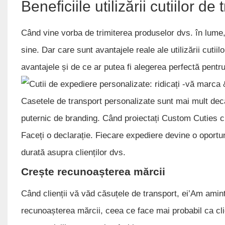
Beneficiile utilizării cutiilor d
Când vine vorba de trimiterea produselor dvs. în lume, 
sine. Dar care sunt avantajele reale ale utilizării cut
avantajele și de ce ar putea fi alegerea perfectă pentr
Casetele de transport personalizate sunt mai mult de
puternic de branding. Când proiectați Custom Cuties cu 
Faceți o declarație. Fiecare expediere devine o oportu
durată asupra clienților dvs.
Crește recunoașterea mărcii
Când clienții vă văd căsuțele de transport, ei’Am ami
recunoașterea mărcii, ceea ce face mai probabil ca cl