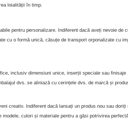
ea loialității în timp.
abile pentru personalizare. Indiferent dacă aveți nevoie de cu
ate cu o formă unică, căsuțe de transport orponalizate cu im
ice, inclusiv dimensiuni unice, inserții speciale sau finisaje
mbalajul dvs. se aliniază cu cerințele dvs. de marcă și produ
veni creativ. Indiferent dacă lansați un produs nou sau doriți
e modele, culori și materiale pentru a găsi potrivirea perfect