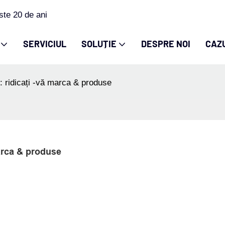
ste 20 de ani
SERVICIUL
SOLUȚIE
DESPRE NOI
CAZ
: ridicați -vă marca & produse
marca & produse