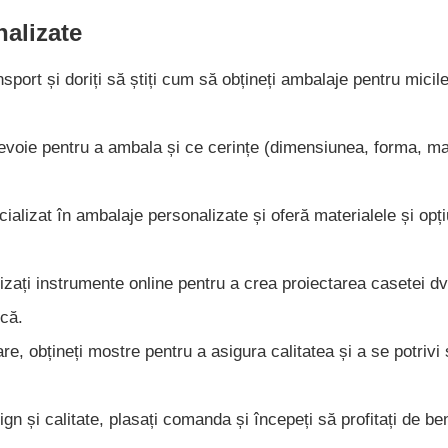
alizate
port și doriți să știți cum să obțineți ambalaje pentru micil
nevoie pentru a ambala și ce cerințe (dimensiunea, forma, mat
cializat în ambalaje personalizate și oferă materialele și opți
lizați instrumente online pentru a crea proiectarea casetei dv
rcă.
 obțineți mostre pentru a asigura calitatea și a se potrivi
 și calitate, plasați comanda și începeți să profitați de ben