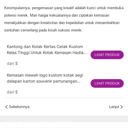
Kesimpulannya, pengemasan yang kreatif adalah kunci untuk membuka
potensi merek. Mari hargai kekuatannya dan ciptakan kemasan
menakjubkan dengan kreativitas dan kepedulian untuk menambahkan
sentuhan cemerlang pada kisah sukses merek.
Kantong dan Kotak Kertas Cetak Kustom
Kelas Tinggi Untuk Kotak Kemasan Hadiah
LIHAT PRODUK
Perhiasan Mewah Dengan Pita
dari
$
Kemasan mewah logo kustom kotak segi
delapan karton souvenir pertunangan
LIHAT PRODUK
hadiah perhiasan parfum kertas tampilan
dari
$
kotak kemasan
Sebelumnya
Lanjut