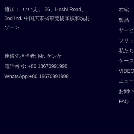
追加：
いいえ。 26、Heshi Road、
在宅
2nd Ind. 中国広東省東莞橋頭鎮和坑村
製品
ゾーン
サー
ソリ
私た
連絡先担当者: Mr. ケンケ
ケー
電話番号: +86 18676991998
VIDE
WhatsApp:+86 18676991998
ニュ
お問
FAQ