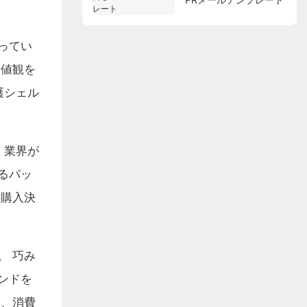
ってい
価値観を
護シェル
 業界が
るパッ
の購入決
。 巧み
ンドを
め、消費