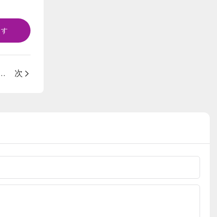
ます
のカスタム高級香水包装箱でブランドを高めましょう
次