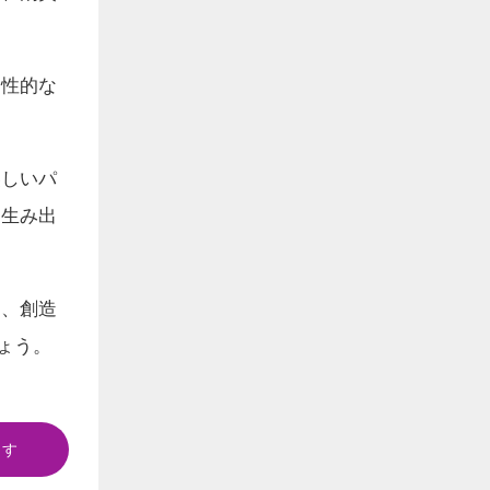
個性的な
美しいパ
を生み出
し、創造
ょう。
ます