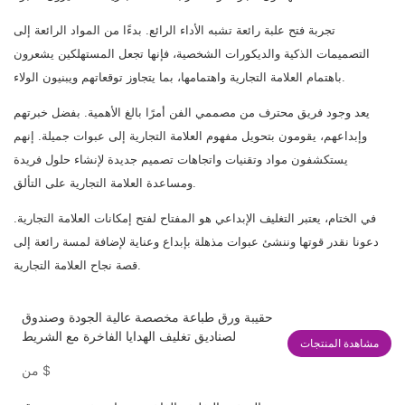
تجربة فتح علبة رائعة تشبه الأداء الرائع. بدءًا من المواد الرائعة إلى
التصميمات الذكية والديكورات الشخصية، فإنها تجعل المستهلكين يشعرون
باهتمام العلامة التجارية واهتمامها، بما يتجاوز توقعاتهم ويبنيون الولاء.
يعد وجود فريق محترف من مصممي الفن أمرًا بالغ الأهمية. بفضل خبرتهم
وإبداعهم، يقومون بتحويل مفهوم العلامة التجارية إلى عبوات جميلة. إنهم
يستكشفون مواد وتقنيات واتجاهات تصميم جديدة لإنشاء حلول فريدة
ومساعدة العلامة التجارية على التألق.
في الختام، يعتبر التغليف الإبداعي هو المفتاح لفتح إمكانات العلامة التجارية.
دعونا نقدر قوتها وننشئ عبوات مذهلة بإبداع وعناية لإضافة لمسة رائعة إلى
قصة نجاح العلامة التجارية.
حقيبة ورق طباعة مخصصة عالية الجودة وصندوق
لصناديق تغليف الهدايا الفاخرة مع الشريط
مشاهدة المنتجات
$
من