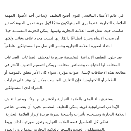
في عالم الأعمال التنافسي اليوم، أصبح التغليف الإبداعي أحد الأصول المهمة
للعلامات التجارية. عندما يرى المستهلكون منتجًا لأول مرة، تعمل العبوة كسفير
صامت، حيث تنقل قصة العلامة التجارية وقيمها. يمكن للحزمة المصممة جيدًا
أن تجذب الانتباه وتترك انطباعًا دائمًا. إنها ليست مجرد غلاف وقائي ولكنها
امتداد لصورة العلامة التجارية وجسر للتواصل مع المستهلكين عاطفياً.
تعد حلول التغليف الإبداعية المخصصة ضرورية لمختلف الصناعات. الصناعات
المختلفة لها احتياجات وخصائص مختلفة، ويمكن لتصميم التغليف الاحترافي
معالجة هذه الاختلافات لإنشاء عبوات مؤثرة. سواء كان الأمر يتعلق بالموضة أو
الطعام أو التكنولوجيا، فإن التغليف المناسب يمكن أن يؤثر على قرارات
الشراء لدى المستهلكين.
يستغرق بناء الوعي بالعلامة التجارية والاعتراف بها وقتًا، ويعتبر التغليف
الإبداعي استراتيجية قوية. يمكن للتغليف المصمم بخبرة أن يتضمن عناصر
العلامة التجارية ويستخدم تأثيرات وأنسجة بصرية فريدة لإبراز العلامة التجارية.
تحكي كل التفاصيل قصة العلامة التجارية وتعزز صورتها، لذلك يربط
المستهلكون الجودة والسحر بالعلامة التجارية عندما يرون العبوة.