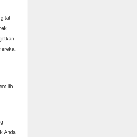
gital
rek
getkan
mereka.
emilih
ng
ek Anda