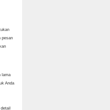
tukan
n pesan
ikan
n lama
duk Anda
detail