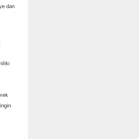
ye dan
k
liki
erek
ingin