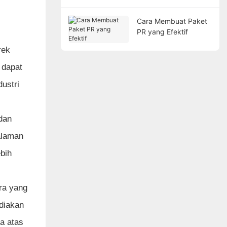
Cara Membuat Paket
PR yang Efektif
rek
 dapat
ustri
dan
alaman
bih
ra yang
diakan
a atas