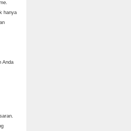
me.
ak hanya
an
n Anda
saran.
ng