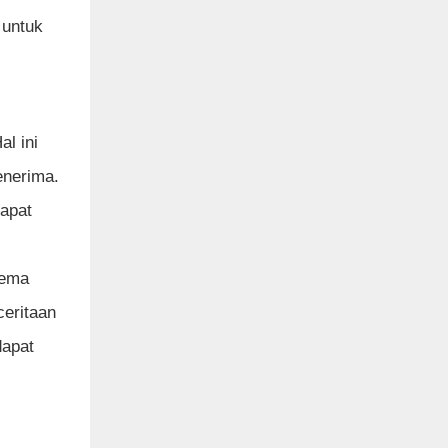
 untuk
l ini
enerima.
dapat
tema
ceritaan
dapat