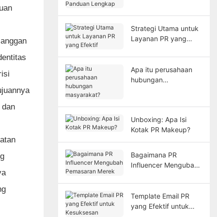
uan
Strategi Utama untuk
Layanan PR yang
elanggan
Efektif
entitas
Apa itu perusahaan
isi
hubungan
ujuannya
masyarakat?
 dan
Unboxing: Apa Isi
Kotak PR Makeup?
batan
Bagaimana PR
ng
Influencer Mengubah
ya
Pemasaran Merek
ng
Template Email PR
yang Efektif untuk
Kesuksesan