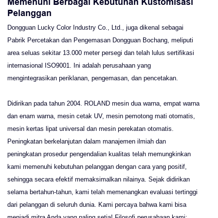
Memenuhi Berbagai Kebutuhan Kustomisasi
Pelanggan
Dongguan Lucky Color Industry Co., Ltd., juga dikenal sebagai
Pabrik Percetakan dan Pengemasan Dongguan Bochang, meliputi
area seluas sekitar 13.000 meter persegi dan telah lulus sertifikasi
internasional ISO9001. Ini adalah perusahaan yang
mengintegrasikan periklanan, pengemasan, dan pencetakan.
Didirikan pada tahun 2004. ROLAND mesin dua warna, empat warna
dan enam warna, mesin cetak UV, mesin pemotong mati otomatis,
mesin kertas lipat universal dan mesin perekatan otomatis.
Peningkatan berkelanjutan dalam manajemen ilmiah dan
peningkatan prosedur pengendalian kualitas telah memungkinkan
kami memenuhi kebutuhan pelanggan dengan cara yang positif,
sehingga secara efektif memaksimalkan nilainya. Sejak didirikan
selama bertahun-tahun, kami telah memenangkan evaluasi tertinggi
dari pelanggan di seluruh dunia. Kami percaya bahwa kami bisa
menjadi mitra Anda yang paling setia! Filosofi perusahaan kami: