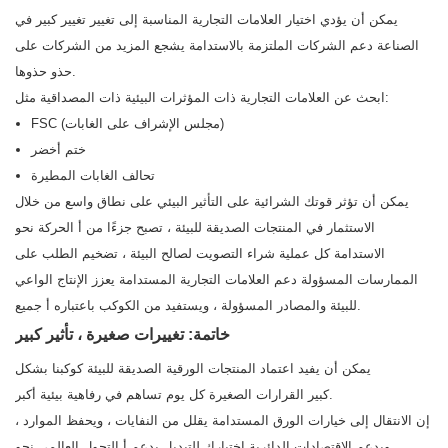
يمكن أن يؤدي اختيار العلامات التجارية المناسبة إلى تغيير تغيير كبير في
الصناعة دعم الشركات الملتزمة بالاستدامة يشجع المزيد من الشركات على
حذو حذوها.
ابحث عن العلامات التجارية ذات المؤثرات البيئية ذات المصداقية مثل:
FSC (مجلس الإشراف على الغابات)
ختم أخضر
تحالف الغابات المطيرة
يمكن أن تؤثر قوتك الشرائية على التأثير البيئي على نطاق واسع من خلال
الاستثمار في المنتجات الصديقة للبيئة ، تصبح جزءًا من أ الحركة نحو
الاستدامة كل عملية شراء التصويت لصالح البيئة ، تضخيم الطلب على
الممارسات المسؤولة دعم العلامات التجارية المستدامة يعزز الإنتاج الواعي
للبيئة والمصادر المسؤولة ، ويستفيد من الكوكب باعتباره أ جميع.
خاتمة: تغييرات صغيرة ، تأثير كبير
يمكن أن يفيد اعتماد المنتجات الورقية الصديقة للبيئة كوكبنا بشكل
كبير القرارات الصغيرة كل يوم تساهم في رفاهية بيئية أكبر.
إن الانتقال إلى خيارات الورق المستدامة يقلل من النفايات ، ويحفظ الموارد ،
ويدعم الاقتصادات الدائرية اختيارك للتبديل يدعم أ التحول العالمي نحو