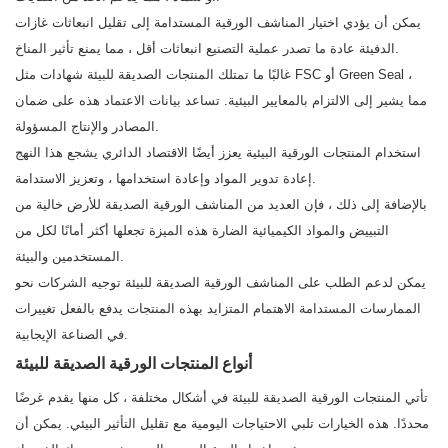
يمكن أن يؤدي اختيار المناشف الورقية المستدامة إلى تقليل انبعاثات غازات
الدفيئة عادة ما تصدر عملية التصنيع انبعاثات أقل ، مما يمنع تأثير المناخ.
غالبًا ما تمتلك المنتجات الصديقة للبيئة شهادات مثل FSC أو Green Seal ،
مما يشير إلى الالتزام بالمعايير البيئية. تساعد بيانات الاعتماد هذه على ضمان
المصادر والإنتاج المسؤولة.
استخدام المنتجات الورقية البيئية يعزز أيضًا الاقتصاد الدائري يشجع هذا النهج
إعادة تدوير المواد وإعادة استخدامها ، وتعزيز الاستدامة.
بالإضافة إلى ذلك ، فإن العديد من المناشف الورقية الصديقة للأرض خالية من
التبييض والمواد الكيميائية الضارة هذه الميزة تجعلها أكثر أمانًا لكل من
المستخدمين والبيئة.
يمكن لدعم الطلب على المناشف الورقية الصديقة للبيئة توجيه الشركات نحو
الممارسات المستدامة الاهتمام المتزايد بهذه المنتجات يدفع بالفعل تغييرات
في الصناعة الإيجابية.
أنواع المنتجات الورقية الصديقة للبيئة
تأتي المنتجات الورقية الصديقة للبيئة في أشكال مختلفة ، كل منها يقدم غرضًا
محددًا. هذه الخيارات تلبي الاحتياجات اليومية مع تقليل التأثير البيئي. يمكن أن