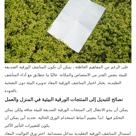
على الرغم من المفاهيم الخاطئة ، يمكن أن تكون المناشف الورقية الصديقة
للبيئة بنفس القدر من الامتصاص والمكانة. غالبًا ما تتطابق مع أداء المناشف
التقليدية. يختار اختيار المناشف الورقية المعاد تدويره البيئة دون التضحية
بالجودة.
نصائح للتبديل إلى المنتجات الورقية البيئية في المنزل والعمل
يمكن أن يبدو الانتقال إلى المنتجات الورقية الصديقة للبيئة شاقة ولكن يمكن
التحكم فيها. ابدأ بتقييم أنماط استخدام الورق الحالية. تحديد أين يمكن أن
يكون للتغييرات التأثير الأكبر.
استبدال المناشف الورقية التقليدية ببدائل مستدامة. اختر ورق التواليت المعاد