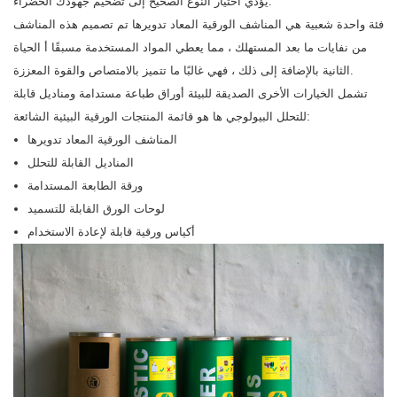
يؤدي اختيار النوع الصحيح إلى تضخيم جهودك الخضراء.
فئة واحدة شعبية هي المناشف الورقية المعاد تدويرها تم تصميم هذه المناشف
من نفايات ما بعد المستهلك ، مما يعطي المواد المستخدمة مسبقًا أ الحياة
الثانية بالإضافة إلى ذلك ، فهي غالبًا ما تتميز بالامتصاص والقوة المعززة.
تشمل الخيارات الأخرى الصديقة للبيئة أوراق طباعة مستدامة ومناديل قابلة
للتحلل البيولوجي ها هو قائمة المنتجات الورقية البيئية الشائعة:
المناشف الورقية المعاد تدويرها
المناديل القابلة للتحلل
ورقة الطابعة المستدامة
لوحات الورق القابلة للتسميد
أكياس ورقية قابلة لإعادة الاستخدام