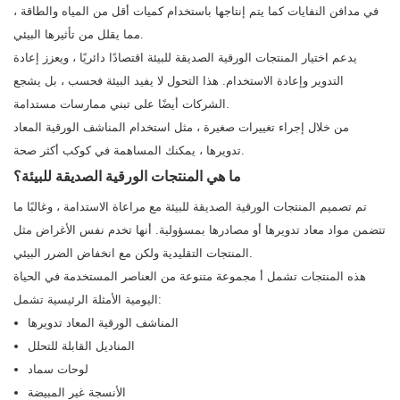
في مدافن النفايات كما يتم إنتاجها باستخدام كميات أقل من المياه والطاقة ،
مما يقلل من تأثيرها البيئي.
يدعم اختيار المنتجات الورقية الصديقة للبيئة اقتصادًا دائريًا ، ويعزز إعادة
التدوير وإعادة الاستخدام. هذا التحول لا يفيد البيئة فحسب ، بل يشجع
الشركات أيضًا على تبني ممارسات مستدامة.
من خلال إجراء تغييرات صغيرة ، مثل استخدام المناشف الورقية المعاد
تدويرها ، يمكنك المساهمة في كوكب أكثر صحة.
ما هي المنتجات الورقية الصديقة للبيئة؟
تم تصميم المنتجات الورقية الصديقة للبيئة مع مراعاة الاستدامة ، وغالبًا ما
تتضمن مواد معاد تدويرها أو مصادرها بمسؤولية. أنها تخدم نفس الأغراض مثل
المنتجات التقليدية ولكن مع انخفاض الضرر البيئي.
هذه المنتجات تشمل أ مجموعة متنوعة من العناصر المستخدمة في الحياة
اليومية الأمثلة الرئيسية تشمل:
المناشف الورقية المعاد تدويرها
المناديل القابلة للتحلل
لوحات سماد
الأنسجة غير المبيضة