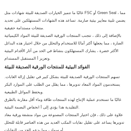
غالبًا ما تتميز الخيارات الصديقة للبيئة شهادات مثل FSC أو Green Seal ، مما
يضمن تلبية معايير بيئية صارمة. تساعد هذه الشهادات المستهلكين على تحديد
منتجات مستدامة حقيقية.
بالإضافة إلى ذلك ، تتجنب المنتجات الورقية الصديقة للبيئة المواد الكيميائية
الضارة ، مما يجعلها أكثر أمانًا للاستخدام والتحلل من خلال اختيار هذه البدائل
الأكثر خضرة ، يشارك المستهلكون بنشاط في الحد من آثار الأقدام البيئية
وتعزيز أ المستقبل المستدام.
الفوائد البيئية للمنتجات الورقية الصديقة للبيئة
تسهم المنتجات الورقية الصديقة للبيئة بشكل كبير في تقليل إزالة الغابات.
يستخدمون المواد المعاد تدويرها ، مما يقلل من الطلب على الموارد البكر
ويحفظ الموائل الطبيعية.
غالبًا ما تستخدم عملية الإنتاج لهذه المنتجات طاقة وماء أقل مقارنة بالطرق
التقليدية هذا يؤدي إلى أ انخفاض البصمة البيئية.
علاوة على ذلك ، فإن اختيار المنتجات المصنوعة من مواد منشفة ورقية معاد
تدويرها يساعد على تقليل نفايات المكب العديد من هذه العناصر قابلة للتحلل
أو سماد ، مما يدعم الحد من النفايات.