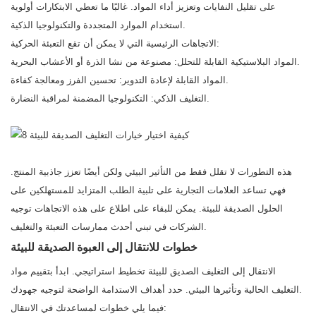
على تقليل النفايات وتعزيز أداء المواد. غالبًا ما تعطي الابتكارات أولوية
استخدام الموارد المتجددة والتكنولوجيا الذكية.
الاتجاهات الرئيسية التي لا يمكن أن تقع التعبئة الحركية:
المواد البلاستيكية القابلة للتحلل: مصنوعة من نشا الذرة أو الأعشاب البحرية.
المواد القابلة لإعادة التدوير: تحسين الفرز ومعالجة كفاءة.
التغليف الذكي: التكنولوجيا المضمنة لمراقبة النضارة.
هذه التطورات لا تقلل فقط من التأثير البيئي ولكن أيضًا تعزز جاذبية المنتج.
فهي تساعد العلامات التجارية على تلبية الطلب المتزايد للمستهلكين على
الحلول الصديقة للبيئة. يمكن للبقاء على اطلاع على هذه الاتجاهات توجيه
الشركات في تبني أحدث ممارسات التعبئة والتغليف.
خطوات للانتقال إلى العبوة الصديقة للبيئة
الانتقال إلى التغليف الصديق للبيئة تخطيط استراتيجي. ابدأ بتقييم مواد
التغليف الحالية وتأثيرها البيئي. حدد أهداف الاستدامة الواضحة لتوجيه جهودك.
فيما يلي خطوات لمساعدتك في الانتقال: