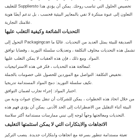
للتغليف Suppliersto تخصيص الحلول التي تناسب روحك. يمكن أن يؤدي هذا
التعاون إلى عبوة مبتكرة لا تفي بالمعايير البيئية فحسب ، بل تدعم أيضًا هوية
علامتك التجارية.
التحديات الشائعة وكيفية التغلب عليها
التحول إلى Packagingcan الصديقة للبيئة يمثل العديد من التحديات. غالبًا ما
تشمل هذه التحديات مخاوف التكلفة ، وتعديلات سلسلة التوريد ، وقضايا توافق
المواد. ومع ذلك ، فإن هذه العقبات لا يمكن التغلب عليها.
لمعالجة هذه التحديات ، فكر في هذه الاستراتيجيات:
تخفيض التكلفة: التواصل مع الموردين للحصول على خصومات بالجملة.
تكيف سلسلة التوريد: دمج المواد المستدامة تدريجيا.
اختبار المواد: إجراء تجارب لضمان التوافق.
من خلال اتخاذ هذه الخطوات ، يمكن للشركات أن تنقل بنجاح عبوات ودية من
البيئة أثناء التقليل من الاضطرابات إلى الحد الأدنى. يمكن أن يؤدي فهم هذه
التحديات ومعالجتها وجهاً لوجه إلى تبني ممارسات مستدامة أكثر سلاسة.
الاتجاهات والابتكارات التي لا يمكن استئمتها التغليف
تعبئة مستدامة تتطور بسرعة مع اتجاهات وابتكارات جديدة. ينصب التركيز