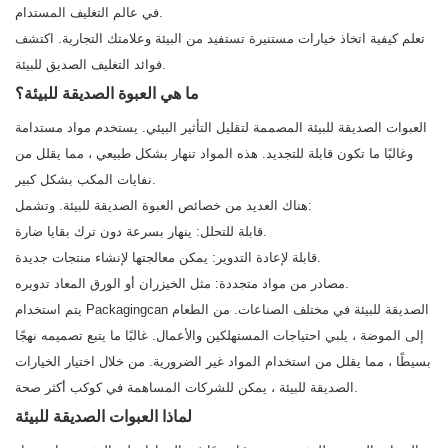
في عالم التغليف المستدام.
تعلم كيفية اتخاذ خيارات مستنيرة تستفيد من البيئة وعلامتك التجارية. اكتشف
فوائد التغليف الصديق للبيئة.
ما هي العبوة الصديقة للبيئة؟
العبوات الصديقة للبيئة المصممة لتقليل التأثير البيئي. يستخدم مواد مستدامة
وغالبًا ما تكون قابلة للتجديد. هذه المواد تنهار بشكل طبيعي ، مما يقلل من
نفايات المكب بشكل كبير.
هناك العديد من خصائص العبوة الصديقة للبيئة. وتشمل:
قابلة للتحلل: ينهار بسرعة دون ترك بقايا ضارة.
قابلة لإعادة التدوير: يمكن معالجتها لإنشاء منتجات جديدة.
مصادر من مواد متجددة: مثل الخيزران أو الورق المعاد تدويره.
يتم استخدام Packagingcan الصديقة للبيئة في مختلف الصناعات. من الطعام
إلى الموضة ، يلبي احتياجات المستهلكين والأعمال. غالبًا ما يتبع تصميمه نهجًا
بسيطًا ، مما يقلل من استخدام المواد غير الضرورية. من خلال اختيار الخيارات
الصديقة للبيئة ، يمكن للشركات المساهمة في كوكب أكثر صحة.
لماذا العبوات الصديقة للبيئة