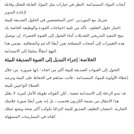
أبحاث المواد المستدامة: النظر في خيارات مثل المواد القابلة للتحلل وقابلة
لإعادة التدوير.
شريك مع الموردين: اختر المتخصصين في الحلول الصديقة للبيئة.
اختبار حلول التغليف: تأكد من تلبية احتياجات الجودة والوظيفة الخاصة بك.
يتيح التنفيذ التدريجي التعديلات أثناء التحول إلى العبوة الخضراء. إن توصيل
هذه التغييرات إلى أصحاب المصلحة يعزز أيضًا الدعم والشفافية. يضمن هذا
النهج انتقالًا سلسًا إلى الاستدامة.
الخلاصة: إجراء التبديل إلى العبوة الصديقة للبيئة
التحول إلى العبوات الصديقة للبيئة أكثر من اتجاه ؛ إنها ضرورة. من خلال
إعطاء الأولوية للمواد المستدامة ، فأنت تساهم في الحفاظ على البيئة وترشد
العملاء الواعيين للبيئة.
قد تبدو الرحلة إلى الاستدامة صعبة ، لكن الفوائد طويلة الأجل كبيرة. لا يقلل
هذا الانتقال من بصمة الكربون فحسب ، بل إنه يعزز أيضًا صورة علامتك
التجارية. احتضان التغليف الصديق للبيئة التزامًا بكوكب أكثر صحة ويضع عملك
كقائد في الممارسات المسؤولة.