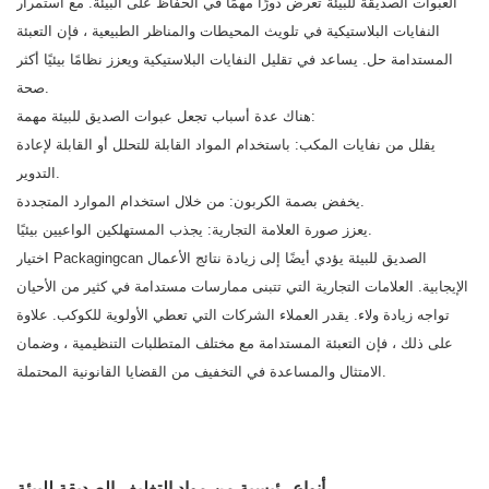
العبوات الصديقة للبيئة تعرض دورًا مهمًا في الحفاظ على البيئة. مع استمرار
النفايات البلاستيكية في تلويث المحيطات والمناظر الطبيعية ، فإن التعبئة
المستدامة حل. يساعد في تقليل النفايات البلاستيكية ويعزز نظامًا بيئيًا أكثر
صحة.
هناك عدة أسباب تجعل عبوات الصديق للبيئة مهمة:
يقلل من نفايات المكب: باستخدام المواد القابلة للتحلل أو القابلة لإعادة
التدوير.
يخفض بصمة الكربون: من خلال استخدام الموارد المتجددة.
يعزز صورة العلامة التجارية: يجذب المستهلكين الواعيين بيئيًا.
اختيار Packagingcan الصديق للبيئة يؤدي أيضًا إلى زيادة نتائج الأعمال
الإيجابية. العلامات التجارية التي تتبنى ممارسات مستدامة في كثير من الأحيان
تواجه زيادة ولاء. يقدر العملاء الشركات التي تعطي الأولوية للكوكب. علاوة
على ذلك ، فإن التعبئة المستدامة مع مختلف المتطلبات التنظيمية ، وضمان
الامتثال والمساعدة في التخفيف من القضايا القانونية المحتملة.
أنواع رئيسية من مواد التغليف الصديقة للبيئة