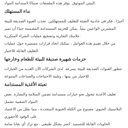
البيئي الموثوق. توفر هذه الملصقات ضمانًا لاستدامة المواد.
نداء المستهلك
أخيرًا ، فكر في جاذبية التعبئة للتغليف للمستهلكين. تجذب العبوة الصديقة للبيئة
المشترين الواعيين بيئياً. يمكن للحزمة المستدامة المصممة جيدًا أن تميز
علامتك التجارية وتشجيع عمليات الشراء المتكررة.
من خلال تقييم هذه العوامل ، يمكنك اتخاذ قرارات مستنيرة حول عمليات
التغليف القابلة للاختيار.
حزمات شهيرة صديقة للبيئة للطعام وخارجها
تتطور العبوات الصديقة للبيئة بسرعة. لدى الشركات الآن العديد من الخيارات
للاختيار من بينها ، وتلبية الاحتياجات والصناعات المتنوعة.
تعبئة الأغذية المستدامة
تغليف الأغذية تتحول نحو خيارات مستدامة تضمن السلامة والنضارة. بعض
المواد الشعبية تشمل:
البلاستيك الحيوي: مصنوع من الكتلة الحيوية المتجددة ، مما يقلل من الاعتماد
على الوقود الأحفوري.
الحاويات القابلة للتسميد: كسر بشكل طبيعي ، مع ترك أي بقايا سامة.