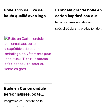
Boîte à vin de luxe de
Fabricant grande boîte en
haute qualité avec logo
carton imprimé couleur
personnalisé en gros avec
boîte de courrier pour
Nous sommes un fabricant
quatre ou deux bouteilles
vêtements boîtes
spécialisé dans la production de
d'emballage en papier
d'expédition
grandes boîtes en carton
ondulé pour le whisky et
personnalisées en carton
imprimées en couleur conçues
les boissons
ondulé avec emballage de
pour l'envoi de vêtements. Nos
logo
boîtes d'expédition personnalisées
en carton ondulé sont livrées avec
un emballage avec logo pour la
reconnaissance de la marque, ce
qui en fait un choix idéal pour
l'expédition et la promotion de vos
Boîte en Carton ondulé
vêtements.
personnalisée, boîte
d'expédition de courrier,
Intégration de l'identité de la
emballage de vêtements