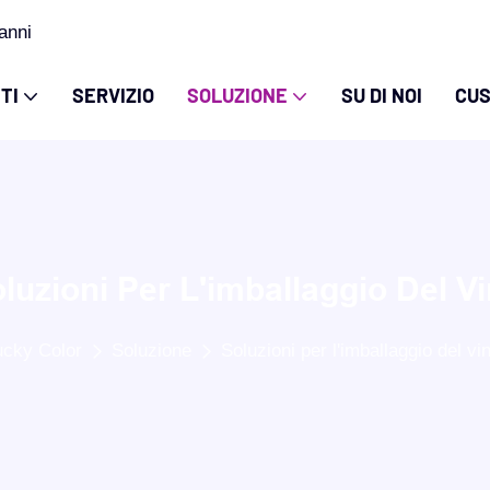
anni
TI
SERVIZIO
SOLUZIONE
SU DI NOI
CUS
luzioni Per L'imballaggio Del V
ucky Color
Soluzione
Soluzioni per l'imballaggio del vi