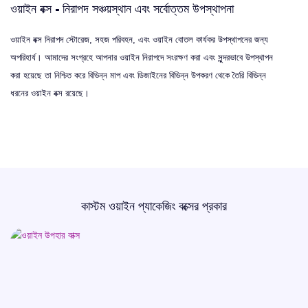
ওয়াইন বক্স - নিরাপদ সঞ্চয়স্থান এবং সর্বোত্তম উপস্থাপনা
ওয়াইন বক্স নিরাপদ স্টোরেজ, সহজ পরিবহন, এবং ওয়াইন বোতল কার্যকর উপস্থাপনের জন্য
অপরিহার্য। আমাদের সংগ্রহে আপনার ওয়াইন নিরাপদে সংরক্ষণ করা এবং সুন্দরভাবে উপস্থাপন
করা হয়েছে তা নিশ্চিত করে বিভিন্ন মাপ এবং ডিজাইনের বিভিন্ন উপকরণ থেকে তৈরি বিভিন্ন
ধরনের ওয়াইন বক্স রয়েছে।
কাস্টম ওয়াইন প্যাকেজিং বক্সের প্রকার