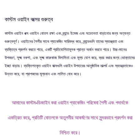
কাস্টম ওয়াইন বক্সের গুরুত্ব
কাস্টম ওয়াইন বক্স ওয়াইন বোতল রক্ষা এবং ব্র্যান্ড ইমেজ এবং সচেতনতা বাড়ানোর জন্য অত্যন্ত
গুরুত্বপূর্ণ। ওয়াইনের শৈলীর সাথে প্যাকেজিং সারিবদ্ধ করে, ব্র্যান্ডগুলি তাদের স্বতন্ত্রতা এবং
ব্যক্তিত্ব প্রদর্শন করতে পারে, একটি প্রতিযোগিতামূলক প্রান্ত অর্জন করতে পারে। উচ্চ-মানের
উপকরণ, সূক্ষ্ম নকশা, এবং সূক্ষ্ম কারুকাজ বিলাসিতা এবং মূল্য যোগ করে, ক্রয় করার জন্য ভোক্তাদের
ইচ্ছা বাড়ায়। ব্যক্তিগতকৃত ওয়াইন বাক্সগুলি ওয়াইন উপহারের আনুষ্ঠানিক তাত্পর্য এবং স্বতন্ত্রতাকেও
উন্নত করে, যা প্রাপকদের মূল্যবান এবং লালিত বোধ করে।
আমাদের কাস্টম-ডিজাইন করা ওয়াইন প্যাকেজিং পরিষেবা শৈলী এবং পদার্থকে
একত্রিত করে, প্রতিটি বোতলকে অতুলনীয় আকর্ষণের সাথে সুন্দরভাবে প্রদর্শন করা
নিশ্চিত করে।