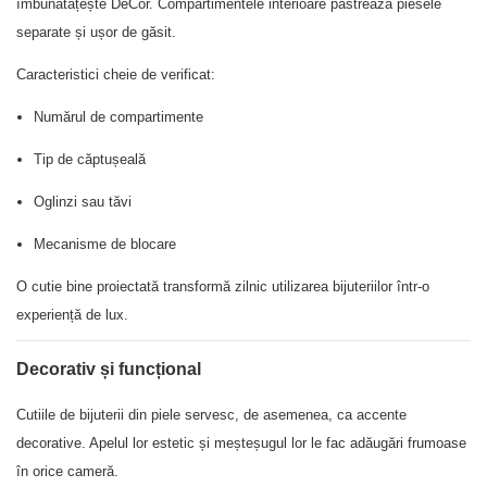
îmbunătățește DéCor. Compartimentele interioare păstrează piesele
separate și ușor de găsit.
Caracteristici cheie de verificat:
Numărul de compartimente
Tip de căptușeală
Oglinzi sau tăvi
Mecanisme de blocare
O cutie bine proiectată transformă zilnic utilizarea bijuteriilor într-o
experiență de lux.
Decorativ și funcțional
Cutiile de bijuterii din piele servesc, de asemenea, ca accente
decorative. Apelul lor estetic și meșteșugul lor le fac adăugări frumoase
în orice cameră.