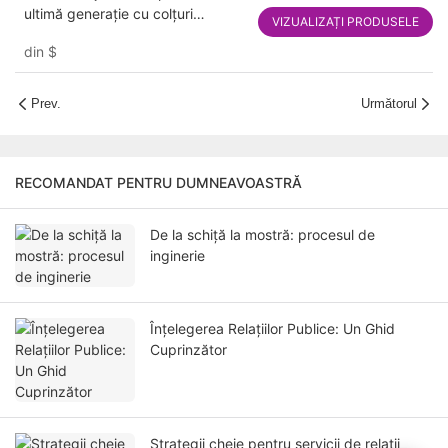
ultimă generație cu colțuri
VIZUALIZAȚI PRODUSELE
rotunjite, cataramă de aur și
din
$
margine - Carcasă pentru inel,
brățară și colier pentru ambalarea
bijuteriilor
Prev.
Următorul
RECOMANDAT PENTRU DUMNEAVOASTRĂ
De la schiță la mostră: procesul de
inginerie
Înțelegerea Relațiilor Publice: Un Ghid
Cuprinzător
Strategii cheie pentru servicii de relații