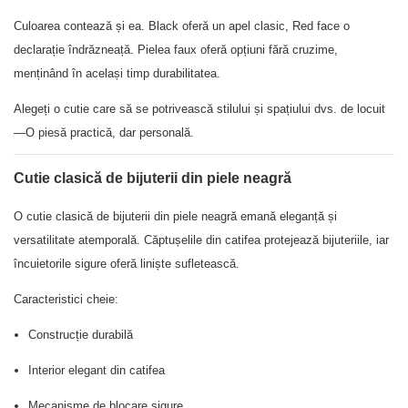
Culoarea contează și ea. Black oferă un apel clasic, Red face o
declarație îndrăzneață. Pielea faux oferă opțiuni fără cruzime,
menținând în același timp durabilitatea.
Alegeți o cutie care să se potrivească stilului și spațiului dvs. de locuit
—O piesă practică, dar personală.
Cutie clasică de bijuterii din piele neagră
O cutie clasică de bijuterii din piele neagră emană eleganță și
versatilitate atemporală. Căptușelile din catifea protejează bijuteriile, iar
încuietorile sigure oferă liniște sufletească.
Caracteristici cheie:
Construcție durabilă
Interior elegant din catifea
Mecanisme de blocare sigure