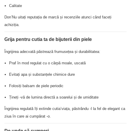
Calitate
Don’Nu uitați reputația de marcă și recenziile atunci când faceți
achiziția.
Grija pentru cutia ta de bijuterii din piele
Îngrijirea adecvată păstrează frumusețea și durabilitatea:
Praf în mod regulat cu o cârpă moale, uscată
Evitați apa și substanțele chimice dure
Folosiți balsam de piele periodic
Țineți -vă de lumina directă a soarelui și de umiditate
Îngrijirea regulată îți extinde cutia’viața, păstrându -l la fel de elegant ca
ziua în care ai cumpărat -o.
De unde să cumperi