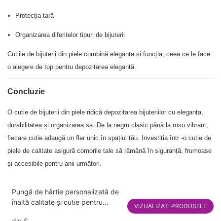
Protecția tară
Organizarea diferitelor tipuri de bijuterii
Cutiile de bijuterii din piele combină eleganța și funcția, ceea ce le face
o alegere de top pentru depozitarea elegantă.
Concluzie
O cutie de bijuterii din piele ridică depozitarea bijuteriilor cu eleganța,
durabilitatea și organizarea sa. De la negru clasic până la roșu vibrant,
fiecare cutie adaugă un fler unic în spațiul tău. Investiția într -o cutie de
piele de calitate asigură comorile tale să rămână în siguranță, frumoase
și accesibile pentru anii următori.
Pungă de hârtie personalizată de
înaltă calitate și cutie pentru
VIZUALIZAȚI PRODUSELE
bijuterii Cutii de ambalare pentru
din
$