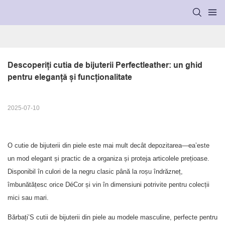
Descoperiți cutia de bijuterii Perfectleather: un ghid 
pentru eleganță și funcționalitate
2025-07-10
O cutie de bijuterii din piele este mai mult decât depozitarea—ea’este
un mod elegant și practic de a organiza și proteja articolele prețioase.
Disponibil în culori de la negru clasic până la roșu îndrăzneț,
îmbunătățesc orice DéCor și vin în dimensiuni potrivite pentru colecții
mici sau mari.
Bărbați’S cutii de bijuterii din piele au modele masculine, perfecte pentru