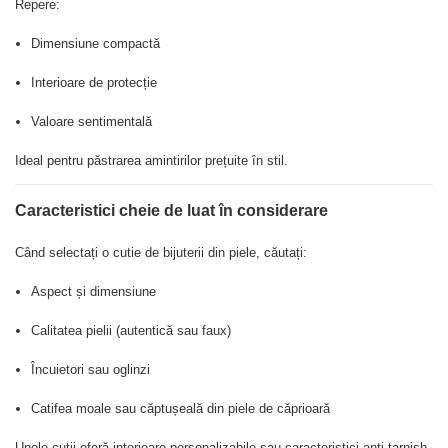
Repere:
Dimensiune compactă
Interioare de protecție
Valoare sentimentală
Ideal pentru păstrarea amintirilor prețuite în stil.
Caracteristici cheie de luat în considerare
Când selectați o cutie de bijuterii din piele, căutați:
Aspect și dimensiune
Calitatea pielii (autentică sau faux)
Încuietori sau oglinzi
Catifea moale sau căptușeală din piele de căprioară
Unele cutii oferă interioare personalizabile sau caracteristici anti-tarnish