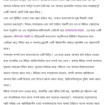
আপনার দর্শকদের সাথে অর্থপূর্ণ সংযোগ তৈরি করা এবং আপনার ব্যবসায়িক লক্ষ্যের সাথে সামঞ্জস্যপূর্ণ
একটি টেকসই খ্যাতি তৈরি করার বিষয়ে।
এমন এক পৃথিবীতে যেখানে তথ্য দ্রুত ছড়িয়ে পড়ে, সেখানে জনসংযোগের সূক্ষ্ম দিকগুলি বোঝা
অত্যন্ত গুরুত্বপূর্ণ। পিআর পেশাদারদের এমন বার্তা তৈরিতে পারদর্শী হতে হবে যা বিভিন্ন শ্রোতাদের
সাথে অনুরণিত হয় এবং আধুনিকতার জটিলতাগুলি নেভিগেট করে
যোগাযোগের মাধ্যম
. এর জন্য একটি
প্রয়োজন
কৌশলগত পদ্ধতি
যা ঐতিহ্যবাহী জনসংযোগ অনুশীলনকে ডিজিটাল উদ্ভাবনের সাথে
একত্রিত করে, নিশ্চিত করে যে আপনার ব্র্যান্ডটি একটি পরিবর্তনশীল বাজারে প্রাসঙ্গিক এবং প্রভাবশালী
থাকে।
গণমাধ্যম সম্পর্ক হলো জনসংযোগের একটি ভিত্তি। এর মধ্যে রয়েছে আপনার বার্তা ছড়িয়ে দেওয়ার
জন্য সাংবাদিক এবং মিডিয়া আউটলেটগুলির সাথে সম্পর্ক গড়ে তোলা। কার্যকর মিডিয়া সম্পর্ক আপনাকে
মূল্যবান কভারেজ নিশ্চিত করতে, বৃহত্তর দর্শকদের কাছে পৌঁছাতে এবং আপনার বিশ্বাসযোগ্যতা
বাড়াতে সাহায্য করতে পারে। মিডিয়ার সাথে সম্পৃক্ততার মাধ্যমে, আপনি আপনার প্রতিষ্ঠানকে
আপনার শিল্পে একটি চিন্তার নেতা হিসেবে স্থাপন করতে পারেন, প্রতিযোগিতামূলক সুবিধা অর্জন করতে
পারেন।
মিডিয়া সম্পর্কে সফল হওয়ার জন্য, আকর্ষণীয় প্রেস রিলিজ তৈরি করা, প্রাসঙ্গিক গল্প পরিবেশন করা
এবং সাংবাদিকদের সাথে ভালো সম্পর্ক বজায় রাখা অত্যন্ত গুরুত্বপূর্ণ। গণমাধ্যমের অনুসন্ধানের
প্রতি সক্রিয় এবং প্রতিক্রিয়াশীল হওয়া সংবাদমাধ্যমের সাথে আস্থা তৈরিতেও অনেক সাহায্য করতে