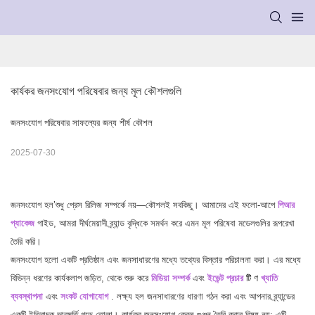
কার্যকর জনসংযোগ পরিষেবার জন্য মূল কৌশলগুলি
জনসংযোগ পরিষেবার সাফল্যের জন্য শীর্ষ কৌশল
2025-07-30
জনসংযোগ হল’শুধু প্রেস রিলিজ সম্পর্কে নয়—কৌশলই সবকিছু। আমাদের এই ফলো-আপে
পিআর
প্যাকেজ
গাইড, আমরা দীর্ঘমেয়াদী ব্র্যান্ড বৃদ্ধিকে সমর্থন করে এমন মূল পরিষেবা মডেলগুলির রূপরেখা
তৈরি করি।
জনসংযোগ হলো একটি প্রতিষ্ঠান এবং জনসাধারণের মধ্যে তথ্যের বিস্তার পরিচালনা করা। এর মধ্যে
বিভিন্ন ধরণের কার্যকলাপ জড়িত, থেকে শুরু করে
মিডিয়া সম্পর্ক
এবং
ইভেন্ট প্রচার
টি
ণ
খ্যাতি
ব্যবস্থাপনা
এবং
সংকট যোগাযোগ
. লক্ষ্য হল জনসাধারণের ধারণা গঠন করা এবং আপনার ব্র্যান্ডের
একটি ইতিবাচক ভাবমূর্তি গড়ে তোলা। কার্যকর জনসংযোগ কেবল গুঞ্জন তৈরি করার বিষয় নয়; এটি