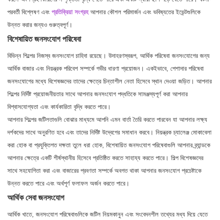
পরবর্তী বিশ্লেষণ এবং
প্রতিক্রিয়া সংগ্রহ
আপনার কৌশল পরিমার্জন এবং ভবিষ্যতের ইভেন্টগুলিকে
উন্নত করার জন্যও গুরুত্বপূর্ণ।
বিশেষায়িত জনসংযোগ পরিষেবা
বিভিন্ন শিল্পের নিজস্ব জনসংযোগ চাহিদা রয়েছে। উদাহরণস্বরূপ, আর্থিক পরিষেবা জনসংযোগের জন্য
আর্থিক বাজার এবং নিয়ন্ত্রক পরিবেশ সম্পর্কে গভীর ধারণা প্রয়োজন। একইভাবে, পেশাদার পরিষেবা
জনসংযোগের মধ্যে বিশেষজ্ঞদের তাদের ক্ষেত্রে চিন্তাশীল নেতা হিসেবে স্থান দেওয়া জড়িত। আপনার
শিল্পের নির্দিষ্ট প্রয়োজনীয়তার সাথে আপনার জনসংযোগ পদ্ধতিকে সামঞ্জস্যপূর্ণ করা আপনার
বিশ্বাসযোগ্যতা এবং কার্যকারিতা বৃদ্ধি করতে পারে।
আপনার শিল্পের জটিলতাগুলি বোঝার মাধ্যমে আপনি এমন বার্তা তৈরি করতে পারবেন যা আপনার লক্ষ্য
দর্শকদের সাথে অনুরণিত হবে এবং তাদের নির্দিষ্ট উদ্বেগের সমাধান করবে। নিয়ন্ত্রক চ্যালেঞ্জ মোকাবেলা
করা হোক বা প্রযুক্তিগত দক্ষতা তুলে ধরা হোক, বিশেষায়িত জনসংযোগ পরিষেবাগুলি আপনার ব্র্যান্ডকে
আপনার ক্ষেত্রে একটি শীর্ষস্থানীয় হিসেবে প্রতিষ্ঠিত করতে সাহায্য করতে পারে। শিল্প বিশেষজ্ঞদের
সাথে সহযোগিতা করা এবং বাজারের প্রবণতা সম্পর্কে অবগত থাকা আপনার জনসংযোগ প্রচেষ্টাকে
উন্নত করতে পারে এবং অর্থপূর্ণ ফলাফল অর্জন করতে পারে।
আর্থিক সেবা জনসংযোগ
আর্থিক খাতে, জনসংযোগ পরিষেবাগুলিকে জটিল নিয়মকানুন এবং সংবেদনশীল তথ্যের মধ্য দিয়ে যেতে