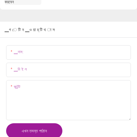
▁গ ে টি ন ▁ও য়া র্ টি থ া স
▁নাম:
▁নি ই ল
কন্টেন্ট
এখন তদন্ত পাঠান