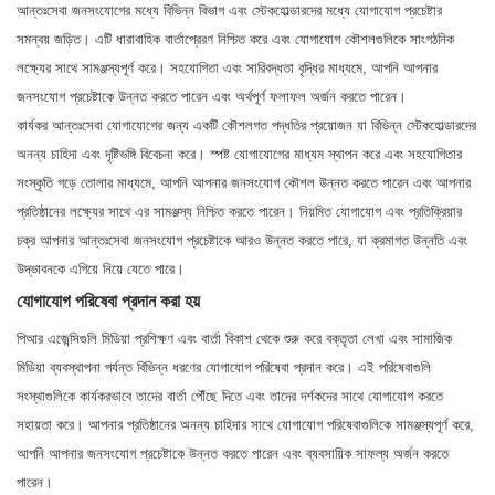
আন্তঃসেবা জনসংযোগের মধ্যে বিভিন্ন বিভাগ এবং স্টেকহোল্ডারদের মধ্যে যোগাযোগ প্রচেষ্টার
সমন্বয় জড়িত। এটি ধারাবাহিক বার্তাপ্রেরণ নিশ্চিত করে এবং যোগাযোগ কৌশলগুলিকে সাংগঠনিক
লক্ষ্যের সাথে সামঞ্জস্যপূর্ণ করে। সহযোগিতা এবং সারিবদ্ধতা বৃদ্ধির মাধ্যমে, আপনি আপনার
জনসংযোগ প্রচেষ্টাকে উন্নত করতে পারেন এবং অর্থপূর্ণ ফলাফল অর্জন করতে পারেন।
কার্যকর আন্তঃসেবা যোগাযোগের জন্য একটি কৌশলগত পদ্ধতির প্রয়োজন যা বিভিন্ন স্টেকহোল্ডারদের
অনন্য চাহিদা এবং দৃষ্টিভঙ্গি বিবেচনা করে। স্পষ্ট যোগাযোগের মাধ্যম স্থাপন করে এবং সহযোগিতার
সংস্কৃতি গড়ে তোলার মাধ্যমে, আপনি আপনার জনসংযোগ কৌশল উন্নত করতে পারেন এবং আপনার
প্রতিষ্ঠানের লক্ষ্যের সাথে এর সামঞ্জস্য নিশ্চিত করতে পারেন। নিয়মিত যোগাযোগ এবং প্রতিক্রিয়ার
চক্র আপনার আন্তঃসেবা জনসংযোগ প্রচেষ্টাকে আরও উন্নত করতে পারে, যা ক্রমাগত উন্নতি এবং
উদ্ভাবনকে এগিয়ে নিয়ে যেতে পারে।
যোগাযোগ পরিষেবা প্রদান করা হয়
পিআর এজেন্সিগুলি মিডিয়া প্রশিক্ষণ এবং বার্তা বিকাশ থেকে শুরু করে বক্তৃতা লেখা এবং সামাজিক
মিডিয়া ব্যবস্থাপনা পর্যন্ত বিভিন্ন ধরণের যোগাযোগ পরিষেবা প্রদান করে। এই পরিষেবাগুলি
সংস্থাগুলিকে কার্যকরভাবে তাদের বার্তা পৌঁছে দিতে এবং তাদের দর্শকদের সাথে যোগাযোগ করতে
সহায়তা করে। আপনার প্রতিষ্ঠানের অনন্য চাহিদার সাথে যোগাযোগ পরিষেবাগুলিকে সামঞ্জস্যপূর্ণ করে,
আপনি আপনার জনসংযোগ প্রচেষ্টাকে উন্নত করতে পারেন এবং ব্যবসায়িক সাফল্য অর্জন করতে
পারেন।