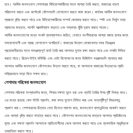
হবে। আর্থিক জনসংযোগ পেশাদাররা বিনিয়োগকারীদের সাথে আস্থা তৈরি করতে, বাজারের ধারণা
পরিচালনা করতে এবং কর্পোরেট কৌশলগুলি যোগাযোগ করতে কাজ করেন। কার্যকর আর্থিক জনসংযোগ
স্বচ্ছতা বৃদ্ধি করতে পারে এবং বিনিয়োগকারীদের সম্পর্ক জোরদার করতে পারে। স্পষ্ট এবং নির্ভুল তথ্য
প্রদানের মাধ্যমে, আপনি আত্মবিশ্বাস বাড়াতে এবং সম্ভাব্য ঝুঁকি হ্রাস করতে পারেন।
আর্থিক জনসংযোগের মধ্যে সংকট ব্যবস্থাপনাও জড়িত, যেখানে অংশীদারদের আস্থা বজায় রাখার জন্য
সময়োপযোগী এবং স্বচ্ছ যোগাযোগ অপরিহার্য। বাজারের উদ্বেগ মোকাবেলার সময় নিয়ন্ত্রক
প্রয়োজনীয়তার সাথে সামঞ্জস্যপূর্ণ বার্তা তৈরি করা আপনার সুনাম রক্ষা করতে পারে এবং সম্মতি নিশ্চিত
করতে পারে। রিয়েল-টাইম মনিটরিং এবং ডেটা বিশ্লেষণের জন্য ডিজিটাল সরঞ্জামগুলি ব্যবহার করা
আপনার আর্থিক জনসংযোগ কৌশলকেও উন্নত করতে পারে, যা আপনাকে বাজারের উন্নয়নের প্রতি
সক্রিয়ভাবে সাড়া দিতে সক্ষম করে।
পেশাদার পরিষেবা জনসংযোগ
পেশাদার পরিষেবা সংস্থাগুলির জন্য, পিআর দক্ষতা তুলে ধরা এবং খ্যাতি তৈরির উপর দৃষ্টি নিবদ্ধ করে।
এর মধ্যে রয়েছে কেস স্টাডি প্রদর্শন, কথা বলার সুযোগ নিশ্চিত করা এবং অন্তর্দৃষ্টিপূর্ণ বিষয়বস্তু
প্রকাশ করা। পেশাদারদের চিন্তার নেতা হিসেবে স্থাপন করে, জনসংযোগ ক্লায়েন্টদের আকর্ষণ করতে
এবং আস্থা বৃদ্ধি করতে সাহায্য করতে পারে। কৌশলগত জনসংযোগের মাধ্যমে আপনার প্রতিষ্ঠানের
মূল্য এবং দক্ষতা প্রদর্শন আপনাকে প্রতিযোগীদের থেকে আলাদা করতে পারে এবং ব্যবসায়িক প্রবৃদ্ধিকে
ত্বরান্বিত করতে পারে।