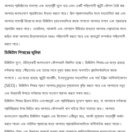
আপনার প্রতিষ্ঠানের সাফল্য এবং অন্তর্দৃষ্টি তুলে ধরে এমন একটি শক্তিশালী কন্টেন্ট কৌশল তৈরি করা
আপনার জনসংযোগ প্রচেষ্টাকেও উন্নত করতে পারে। শিল্প প্রকাশনাগুলির সাথে সহযোগিতা করা এবং
আপনার সামগ্রী বিতরণের জন্য ডিজিটাল চ্যানেলগুলিকে কাজে লাগানো আপনার নাগাল এবং প্রভাবকে
প্রসারিত করতে পারে। ওয়েবিনার, পডকাস্ট এবং সোশ্যাল মিডিয়ার মাধ্যমে আপনার শ্রোতাদের সাথে
জড়িত থাকা আপনার চিন্তাভাবনাকে আরও শক্তিশালী করতে পারে এবং ক্লায়েন্ট সম্পর্ককে শক্তিশালী
করতে পারে।
ডিজিটাল পিআরের ভূমিকা
ডিজিটাল যুগে, ঐতিহ্যবাহী জনসংযোগ কৌশলগুলি বিকশিত হচ্ছে। ডিজিটাল পিআর-এর মধ্যে রয়েছে
দর্শকদের কাছে পৌঁছানোর এবং তাদের সাথে যুক্ত করার জন্য অনলাইন প্ল্যাটফর্মগুলিকে কাজে
লাগানো। এর মধ্যে রয়েছে কন্টেন্ট মার্কেটিং, ইনফ্লুয়েন্সার সহযোগিতা এবং সার্চ ইঞ্জিন অপ্টিমাইজেশন
(SEO)। ডিজিটাল পিআর গ্রহণ আপনার ব্র্যান্ডের দৃশ্যমানতা বৃদ্ধি করতে পারে এবং আপনাকে নতুন
এবং উদ্ভাবনী উপায়ে দর্শকদের সাথে সংযোগ স্থাপন করতে সক্ষম করে।
ডিজিটাল পিআর রিয়েল-টাইম এনগেজমেন্ট এবং প্রতিক্রিয়ার সুযোগ প্রদান করে, যা আপনাকে দর্শকদের
প্রতিক্রিয়ার উপর ভিত্তি করে আপনার কৌশলগুলি খাপ খাইয়ে নিতে সাহায্য করে। আপনার
জনসংযোগ প্রচেষ্টায় ডিজিটাল সরঞ্জাম এবং বিশ্লেষণ একীভূত করে, আপনি মূল্যবান অন্তর্দৃষ্টি অর্জন
করতে পারেন এবং সর্বাধিক প্রভাবের জন্য আপনার প্রচারাভিযানগুলিকে অপ্টিমাইজ করতে পারেন।
ডিজিটাল ট্রেন্ড এবং উদ্ভাবন সম্পর্কে অবগত থাকা আপনাকে প্রতিযোগিতামূলক জনসংযোগের ক্ষেত্রে