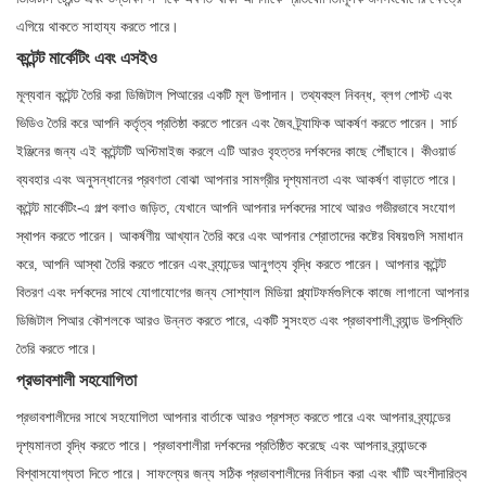
এগিয়ে থাকতে সাহায্য করতে পারে।
কন্টেন্ট মার্কেটিং এবং এসইও
মূল্যবান কন্টেন্ট তৈরি করা ডিজিটাল পিআরের একটি মূল উপাদান। তথ্যবহুল নিবন্ধ, ব্লগ পোস্ট এবং
ভিডিও তৈরি করে আপনি কর্তৃত্ব প্রতিষ্ঠা করতে পারেন এবং জৈব ট্র্যাফিক আকর্ষণ করতে পারেন। সার্চ
ইঞ্জিনের জন্য এই কন্টেন্টটি অপ্টিমাইজ করলে এটি আরও বৃহত্তর দর্শকদের কাছে পৌঁছাবে। কীওয়ার্ড
ব্যবহার এবং অনুসন্ধানের প্রবণতা বোঝা আপনার সামগ্রীর দৃশ্যমানতা এবং আকর্ষণ বাড়াতে পারে।
কন্টেন্ট মার্কেটিং-এ গল্প বলাও জড়িত, যেখানে আপনি আপনার দর্শকদের সাথে আরও গভীরভাবে সংযোগ
স্থাপন করতে পারেন। আকর্ষণীয় আখ্যান তৈরি করে এবং আপনার শ্রোতাদের কষ্টের বিষয়গুলি সমাধান
করে, আপনি আস্থা তৈরি করতে পারেন এবং ব্র্যান্ডের আনুগত্য বৃদ্ধি করতে পারেন। আপনার কন্টেন্ট
বিতরণ এবং দর্শকদের সাথে যোগাযোগের জন্য সোশ্যাল মিডিয়া প্ল্যাটফর্মগুলিকে কাজে লাগানো আপনার
ডিজিটাল পিআর কৌশলকে আরও উন্নত করতে পারে, একটি সুসংহত এবং প্রভাবশালী ব্র্যান্ড উপস্থিতি
তৈরি করতে পারে।
প্রভাবশালী সহযোগিতা
প্রভাবশালীদের সাথে সহযোগিতা আপনার বার্তাকে আরও প্রশস্ত করতে পারে এবং আপনার ব্র্যান্ডের
দৃশ্যমানতা বৃদ্ধি করতে পারে। প্রভাবশালীরা দর্শকদের প্রতিষ্ঠিত করেছে এবং আপনার ব্র্যান্ডকে
বিশ্বাসযোগ্যতা দিতে পারে। সাফল্যের জন্য সঠিক প্রভাবশালীদের নির্বাচন করা এবং খাঁটি অংশীদারিত্ব