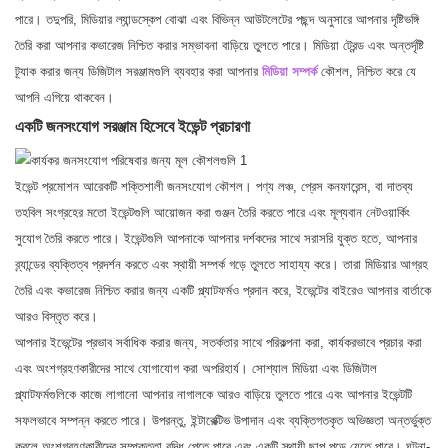
পারে। তদুপরি, মিডিয়ার ল্যান্ডস্কেপ বোঝা এবং বিভিন্ন আউটলেটের পছন্দ অনুসারে আপনার দৃষ্টিভঙ্গি
তৈরি করা আপনার কভারেজ নিশ্চিত করার সম্ভাবনা বাড়িয়ে তুলতে পারে। মিডিয়া ট্রেন্ড এবং অন্তর্দৃষ্টি
ট্র্যাক করার জন্য ডিজিটাল সরঞ্জামগুলি ব্যবহার করা আপনার
মিডিয়া সম্পর্ক
কৌশল, নিশ্চিত করে যে
আপনি এগিয়ে থাকবেন।
একটি জনসংযোগ সরঞ্জাম হিসেবে ইভেন্ট প্রচারণা
ইভেন্ট প্রমোশন আরেকটি শক্তিশালী জনসংযোগ কৌশল। পণ্য লঞ্চ, প্রেস কনফারেন্স, বা দাতব্য
তহবিল সংগ্রহের মতো ইভেন্টগুলি আয়োজন করা গুঞ্জন তৈরি করতে পারে এবং মূল্যবান নেটওয়ার্কিং
সুযোগ তৈরি করতে পারে। ইভেন্টগুলি আপনাকে আপনার দর্শকদের সাথে সরাসরি যুক্ত হতে, আপনার
ব্র্যান্ডের ব্যক্তিত্ব প্রদর্শন করতে এবং স্থায়ী সম্পর্ক গড়ে তুলতে সাহায্য করে। তারা মিডিয়ার আগ্রহ
তৈরি এবং কভারেজ নিশ্চিত করার জন্য একটি প্ল্যাটফর্মও প্রদান করে, ইভেন্টের বাইরেও আপনার বার্তাকে
আরও বিস্তৃত করে।
আপনার ইভেন্টের প্রভাব সর্বাধিক করার জন্য, সতর্কতার সাথে পরিকল্পনা করা, কার্যকরভাবে প্রচার করা
এবং অংশগ্রহণকারীদের সাথে যোগাযোগ করা অপরিহার্য। সোশ্যাল মিডিয়া এবং ডিজিটাল
প্ল্যাটফর্মগুলিকে কাজে লাগানো আপনার নাগালকে আরও বাড়িয়ে তুলতে পারে এবং আপনার ইভেন্টটি
সফলভাবে সম্পন্ন করতে পারে। উপরন্তু, ইন্টারেক্টিভ উপাদান এবং ব্যক্তিগতকৃত অভিজ্ঞতা অন্তর্ভুক্ত
করলে অংশগ্রহণকারীদের সম্পৃক্ততা বৃদ্ধি পেতে পারে এবং একটি স্থায়ী ছাপ পড়ে যেতে পারে। ঘটনা-