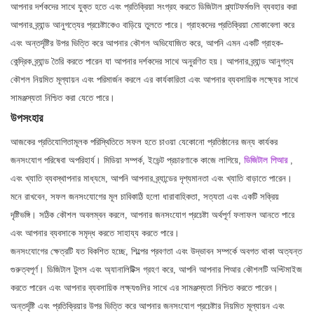
আপনার দর্শকদের সাথে যুক্ত হতে এবং প্রতিক্রিয়া সংগ্রহ করতে ডিজিটাল প্ল্যাটফর্মগুলি ব্যবহার করা
আপনার ব্র্যান্ড আনুগত্যের প্রচেষ্টাকেও বাড়িয়ে তুলতে পারে। গ্রাহকদের প্রতিক্রিয়া মোকাবেলা করে
এবং অন্তর্দৃষ্টির উপর ভিত্তি করে আপনার কৌশল অভিযোজিত করে, আপনি এমন একটি গ্রাহক-
কেন্দ্রিক ব্র্যান্ড তৈরি করতে পারেন যা আপনার দর্শকদের সাথে অনুরণিত হয়। আপনার ব্র্যান্ড আনুগত্য
কৌশল নিয়মিত মূল্যায়ন এবং পরিমার্জন করলে এর কার্যকারিতা এবং আপনার ব্যবসায়িক লক্ষ্যের সাথে
সামঞ্জস্যতা নিশ্চিত করা যেতে পারে।
উপসংহার
আজকের প্রতিযোগিতামূলক পরিস্থিতিতে সফল হতে চাওয়া যেকোনো প্রতিষ্ঠানের জন্য কার্যকর
জনসংযোগ পরিষেবা অপরিহার্য। মিডিয়া সম্পর্ক, ইভেন্ট প্রচারণাকে কাজে লাগিয়ে,
ডিজিটাল পিআর
,
এবং খ্যাতি ব্যবস্থাপনার মাধ্যমে, আপনি আপনার ব্র্যান্ডের দৃশ্যমানতা এবং খ্যাতি বাড়াতে পারেন।
মনে রাখবেন, সফল জনসংযোগের মূল চাবিকাঠি হলো ধারাবাহিকতা, সত্যতা এবং একটি সক্রিয়
দৃষ্টিভঙ্গি। সঠিক কৌশল অবলম্বন করলে, আপনার জনসংযোগ প্রচেষ্টা অর্থপূর্ণ ফলাফল আনতে পারে
এবং আপনার ব্যবসাকে সমৃদ্ধ করতে সাহায্য করতে পারে।
জনসংযোগের ক্ষেত্রটি যত বিকশিত হচ্ছে, শিল্পের প্রবণতা এবং উদ্ভাবন সম্পর্কে অবগত থাকা অত্যন্ত
গুরুত্বপূর্ণ। ডিজিটাল টুলস এবং অ্যানালিটিক্স গ্রহণ করে, আপনি আপনার পিআর কৌশলটি অপ্টিমাইজ
করতে পারেন এবং আপনার ব্যবসায়িক লক্ষ্যগুলির সাথে এর সামঞ্জস্যতা নিশ্চিত করতে পারেন।
অন্তর্দৃষ্টি এবং প্রতিক্রিয়ার উপর ভিত্তি করে আপনার জনসংযোগ প্রচেষ্টার নিয়মিত মূল্যায়ন এবং