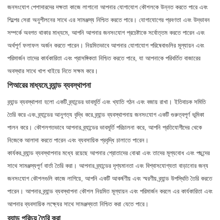
জনসংযোগ পেশাদারদের দক্ষতা কাজে লাগানো আপনার যোগাযোগ কৌশলকে উন্নত করতে পারে এবং
শিল্পের সেরা অনুশীলনের সাথে এর সামঞ্জস্য নিশ্চিত করতে পারে। যোগাযোগের প্রবণতা এবং উদ্ভাবন
সম্পর্কে অবগত থাকার মাধ্যমে, আপনি আপনার জনসংযোগ প্রচেষ্টাকে সর্বোত্তম করতে পারেন এবং
অর্থপূর্ণ ফলাফল অর্জন করতে পারেন। নিয়মিতভাবে আপনার যোগাযোগ পরিষেবাগুলির মূল্যায়ন এবং
পরিমার্জন তাদের কার্যকারিতা এবং প্রাসঙ্গিকতা নিশ্চিত করতে পারে, যা আপনাকে পরিবর্তিত বাজারের
অবস্থার সাথে খাপ খাইয়ে নিতে সক্ষম করে।
পিআরের মাধ্যমে ব্র্যান্ড ব্যবস্থাপনা
ব্র্যান্ড ব্যবস্থাপনা হলো একটি ব্র্যান্ডের ভাবমূর্তি এবং খ্যাতি গঠন এবং বজায় রাখা। ইতিবাচক সমিতি
তৈরি করে এবং ব্র্যান্ডের আনুগত্য বৃদ্ধি করে ব্র্যান্ড ব্যবস্থাপনায় জনসংযোগ একটি গুরুত্বপূর্ণ ভূমিকা
পালন করে। কৌশলগতভাবে আপনার ব্র্যান্ডের ভাবমূর্তি পরিচালনা করে, আপনি প্রতিযোগীদের থেকে
নিজেকে আলাদা করতে পারেন এবং ব্যবসায়িক প্রবৃদ্ধি চালাতে পারেন।
কার্যকর ব্র্যান্ড ব্যবস্থাপনার মধ্যে রয়েছে আপনার শ্রোতাদের বোঝা এবং তাদের মূল্যবোধ এবং পছন্দের
সাথে সামঞ্জস্যপূর্ণ বার্তা তৈরি করা। আপনার ব্র্যান্ডের দৃশ্যমানতা এবং বিশ্বাসযোগ্যতা বাড়ানোর জন্য
জনসংযোগ কৌশলগুলি কাজে লাগিয়ে, আপনি একটি আকর্ষণীয় এবং স্মরণীয় ব্র্যান্ড উপস্থিতি তৈরি করতে
পারেন। আপনার ব্র্যান্ড ব্যবস্থাপনা কৌশল নিয়মিত মূল্যায়ন এবং পরিমার্জন করলে এর কার্যকারিতা এবং
আপনার ব্যবসায়িক লক্ষ্যের সাথে সামঞ্জস্যতা নিশ্চিত করা যেতে পারে।
ব্র্যান্ড পরিচয় তৈরি করা