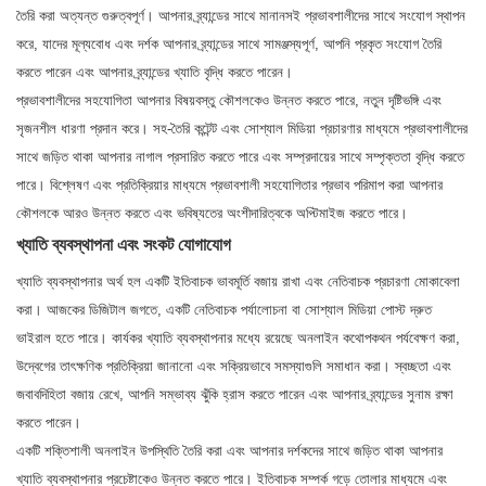
তৈরি করা অত্যন্ত গুরুত্বপূর্ণ। আপনার ব্র্যান্ডের সাথে মানানসই প্রভাবশালীদের সাথে সংযোগ স্থাপন
করে, যাদের মূল্যবোধ এবং দর্শক আপনার ব্র্যান্ডের সাথে সামঞ্জস্যপূর্ণ, আপনি প্রকৃত সংযোগ তৈরি
করতে পারেন এবং আপনার ব্র্যান্ডের খ্যাতি বৃদ্ধি করতে পারেন।
প্রভাবশালীদের সহযোগিতা আপনার বিষয়বস্তু কৌশলকেও উন্নত করতে পারে, নতুন দৃষ্টিভঙ্গি এবং
সৃজনশীল ধারণা প্রদান করে। সহ-তৈরি কন্টেন্ট এবং সোশ্যাল মিডিয়া প্রচারণার মাধ্যমে প্রভাবশালীদের
সাথে জড়িত থাকা আপনার নাগাল প্রসারিত করতে পারে এবং সম্প্রদায়ের সাথে সম্পৃক্ততা বৃদ্ধি করতে
পারে। বিশ্লেষণ এবং প্রতিক্রিয়ার মাধ্যমে প্রভাবশালী সহযোগিতার প্রভাব পরিমাপ করা আপনার
কৌশলকে আরও উন্নত করতে এবং ভবিষ্যতের অংশীদারিত্বকে অপ্টিমাইজ করতে পারে।
খ্যাতি ব্যবস্থাপনা এবং সংকট যোগাযোগ
খ্যাতি ব্যবস্থাপনার অর্থ হল একটি ইতিবাচক ভাবমূর্তি বজায় রাখা এবং নেতিবাচক প্রচারণা মোকাবেলা
করা। আজকের ডিজিটাল জগতে, একটি নেতিবাচক পর্যালোচনা বা সোশ্যাল মিডিয়া পোস্ট দ্রুত
ভাইরাল হতে পারে। কার্যকর খ্যাতি ব্যবস্থাপনার মধ্যে রয়েছে অনলাইন কথোপকথন পর্যবেক্ষণ করা,
উদ্বেগের তাৎক্ষণিক প্রতিক্রিয়া জানানো এবং সক্রিয়ভাবে সমস্যাগুলি সমাধান করা। স্বচ্ছতা এবং
জবাবদিহিতা বজায় রেখে, আপনি সম্ভাব্য ঝুঁকি হ্রাস করতে পারেন এবং আপনার ব্র্যান্ডের সুনাম রক্ষা
করতে পারেন।
একটি শক্তিশালী অনলাইন উপস্থিতি তৈরি করা এবং আপনার দর্শকদের সাথে জড়িত থাকা আপনার
খ্যাতি ব্যবস্থাপনার প্রচেষ্টাকেও উন্নত করতে পারে। ইতিবাচক সম্পর্ক গড়ে তোলার মাধ্যমে এবং