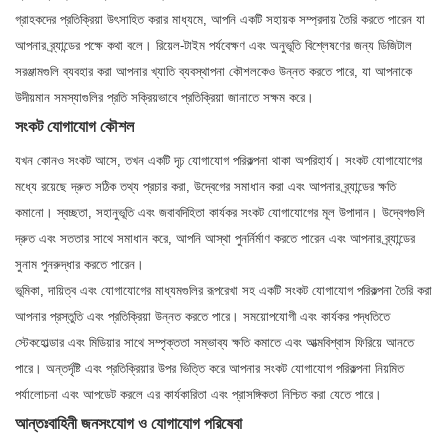
গ্রাহকদের প্রতিক্রিয়া উৎসাহিত করার মাধ্যমে, আপনি একটি সহায়ক সম্প্রদায় তৈরি করতে পারেন যা
আপনার ব্র্যান্ডের পক্ষে কথা বলে। রিয়েল-টাইম পর্যবেক্ষণ এবং অনুভূতি বিশ্লেষণের জন্য ডিজিটাল
সরঞ্জামগুলি ব্যবহার করা আপনার খ্যাতি ব্যবস্থাপনা কৌশলকেও উন্নত করতে পারে, যা আপনাকে
উদীয়মান সমস্যাগুলির প্রতি সক্রিয়ভাবে প্রতিক্রিয়া জানাতে সক্ষম করে।
সংকট যোগাযোগ কৌশল
যখন কোনও সংকট আসে, তখন একটি দৃঢ় যোগাযোগ পরিকল্পনা থাকা অপরিহার্য। সংকট যোগাযোগের
মধ্যে রয়েছে দ্রুত সঠিক তথ্য প্রচার করা, উদ্বেগের সমাধান করা এবং আপনার ব্র্যান্ডের ক্ষতি
কমানো। স্বচ্ছতা, সহানুভূতি এবং জবাবদিহিতা কার্যকর সংকট যোগাযোগের মূল উপাদান। উদ্বেগগুলি
দ্রুত এবং সততার সাথে সমাধান করে, আপনি আস্থা পুনর্নির্মাণ করতে পারেন এবং আপনার ব্র্যান্ডের
সুনাম পুনরুদ্ধার করতে পারেন।
ভূমিকা, দায়িত্ব এবং যোগাযোগের মাধ্যমগুলির রূপরেখা সহ একটি সংকট যোগাযোগ পরিকল্পনা তৈরি করা
আপনার প্রস্তুতি এবং প্রতিক্রিয়া উন্নত করতে পারে। সময়োপযোগী এবং কার্যকর পদ্ধতিতে
স্টেকহোল্ডার এবং মিডিয়ার সাথে সম্পৃক্ততা সম্ভাব্য ক্ষতি কমাতে এবং আত্মবিশ্বাস ফিরিয়ে আনতে
পারে। অন্তর্দৃষ্টি এবং প্রতিক্রিয়ার উপর ভিত্তি করে আপনার সংকট যোগাযোগ পরিকল্পনা নিয়মিত
পর্যালোচনা এবং আপডেট করলে এর কার্যকারিতা এবং প্রাসঙ্গিকতা নিশ্চিত করা যেতে পারে।
আন্তঃবাহিনী জনসংযোগ ও যোগাযোগ পরিষেবা