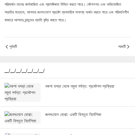
পরিমার্জন তাদের কার্যকারিতা এবং প্রাসঙ্গিকতা নিশ্চিত করতে পারে। কৌশলগত এবং অভিযোজিত
পদ্ধতির মাধ্যমে, আপনার জনসংযোগ প্রচেষ্টা ব্যবসায়িক সাফল্য অর্জন করতে পারে এবং পরিবর্তনশীল
বাজারে আপনার ব্র্যান্ডের খ্যাতি বৃদ্ধি করতে পারে।
পূর্ববর্তী
পরবর্তী
▁/▁/▁/▁/▁/▁/▁/
নকশা খসড়া থেকে নমুনা পর্যন্ত: প্রকৌশল প্রক্রিয়া
জনসংযোগ বোঝা: একটি বিস্তৃত নির্দেশিকা