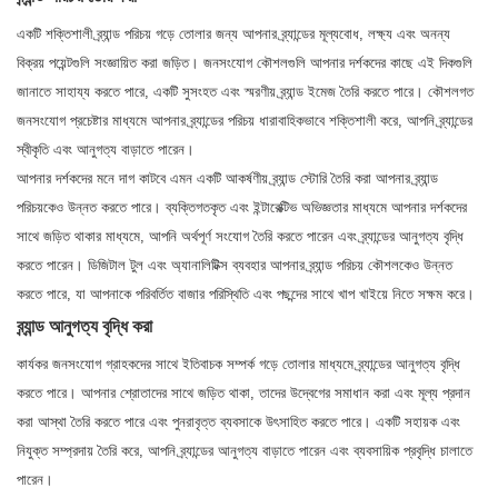
একটি শক্তিশালী ব্র্যান্ড পরিচয় গড়ে তোলার জন্য আপনার ব্র্যান্ডের মূল্যবোধ, লক্ষ্য এবং অনন্য
বিক্রয় পয়েন্টগুলি সংজ্ঞায়িত করা জড়িত। জনসংযোগ কৌশলগুলি আপনার দর্শকদের কাছে এই দিকগুলি
জানাতে সাহায্য করতে পারে, একটি সুসংহত এবং স্মরণীয় ব্র্যান্ড ইমেজ তৈরি করতে পারে। কৌশলগত
জনসংযোগ প্রচেষ্টার মাধ্যমে আপনার ব্র্যান্ডের পরিচয় ধারাবাহিকভাবে শক্তিশালী করে, আপনি ব্র্যান্ডের
স্বীকৃতি এবং আনুগত্য বাড়াতে পারেন।
আপনার দর্শকদের মনে দাগ কাটবে এমন একটি আকর্ষণীয় ব্র্যান্ড স্টোরি তৈরি করা আপনার ব্র্যান্ড
পরিচয়কেও উন্নত করতে পারে। ব্যক্তিগতকৃত এবং ইন্টারেক্টিভ অভিজ্ঞতার মাধ্যমে আপনার দর্শকদের
সাথে জড়িত থাকার মাধ্যমে, আপনি অর্থপূর্ণ সংযোগ তৈরি করতে পারেন এবং ব্র্যান্ডের আনুগত্য বৃদ্ধি
করতে পারেন। ডিজিটাল টুল এবং অ্যানালিটিক্স ব্যবহার আপনার ব্র্যান্ড পরিচয় কৌশলকেও উন্নত
করতে পারে, যা আপনাকে পরিবর্তিত বাজার পরিস্থিতি এবং পছন্দের সাথে খাপ খাইয়ে নিতে সক্ষম করে।
ব্র্যান্ড আনুগত্য বৃদ্ধি করা
কার্যকর জনসংযোগ গ্রাহকদের সাথে ইতিবাচক সম্পর্ক গড়ে তোলার মাধ্যমে ব্র্যান্ডের আনুগত্য বৃদ্ধি
করতে পারে। আপনার শ্রোতাদের সাথে জড়িত থাকা, তাদের উদ্বেগের সমাধান করা এবং মূল্য প্রদান
করা আস্থা তৈরি করতে পারে এবং পুনরাবৃত্ত ব্যবসাকে উৎসাহিত করতে পারে। একটি সহায়ক এবং
নিযুক্ত সম্প্রদায় তৈরি করে, আপনি ব্র্যান্ডের আনুগত্য বাড়াতে পারেন এবং ব্যবসায়িক প্রবৃদ্ধি চালাতে
পারেন।