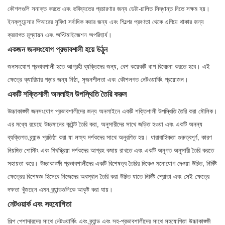
কৌশলগুলি সনাক্ত করতে এবং ভবিষ্যতের প্রচারণার জন্য ডেটা-চালিত সিদ্ধান্ত নিতে সক্ষম হয়।
ইনফ্লুয়েন্সার পিআরের সুবিধা সর্বাধিক করার জন্য এবং শিল্পের প্রবণতা থেকে এগিয়ে থাকার জন্য
ক্রমাগত মূল্যায়ন এবং অপ্টিমাইজেশন অপরিহার্য।
একজন জনসংযোগ প্রভাবশালী হয়ে উঠুন
জনসংযোগ প্রভাবশালী হতে আগ্রহী ব্যক্তিদের জন্য, বেশ কয়েকটি ধাপ বিবেচনা করতে হবে। এই
ক্ষেত্রে ক্যারিয়ার গড়ার জন্য নিষ্ঠা, সৃজনশীলতা এবং কৌশলগত নেটওয়ার্কিং প্রয়োজন।
একটি শক্তিশালী অনলাইন উপস্থিতি তৈরি করুন
উচ্চাকাঙ্ক্ষী জনসংযোগ প্রভাবশালীদের জন্য অনলাইনে একটি শক্তিশালী উপস্থিতি তৈরি করা মৌলিক।
এর মধ্যে রয়েছে উচ্চমানের কন্টেন্ট তৈরি করা, অনুসারীদের সাথে জড়িত হওয়া এবং একটি অনন্য
ব্যক্তিগত ব্র্যান্ড প্রতিষ্ঠা করা যা লক্ষ্য দর্শকদের সাথে অনুরণিত হয়। ধারাবাহিকতা গুরুত্বপূর্ণ, কারণ
নিয়মিত পোস্টিং এবং মিথস্ক্রিয়া দর্শকদের আগ্রহ বজায় রাখতে এবং একটি অনুগত অনুসারী তৈরি করতে
সহায়তা করে। উচ্চাকাঙ্ক্ষী প্রভাবশালীদের একটি বিশেষত্ব তৈরির দিকেও মনোযোগ দেওয়া উচিত, নির্দিষ্ট
ক্ষেত্রের বিশেষজ্ঞ হিসেবে নিজেদের অবস্থান তৈরি করা উচিত যাতে নির্দিষ্ট শ্রোতা এবং সেই ক্ষেত্রে
দক্ষতা খুঁজছেন এমন ব্র্যান্ডগুলিকে আকৃষ্ট করা যায়।
নেটওয়ার্ক এবং সহযোগিতা
শিল্প পেশাদারদের সাথে নেটওয়ার্কিং এবং ব্র্যান্ড এবং সহ-প্রভাবশালীদের সাথে সহযোগিতা উচ্চাকাঙ্ক্ষী