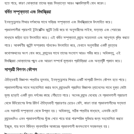
হতে পারে, কারণ ভোক্তারা তাদের ক্রয় সিদ্ধান্তে আরও আত্মবিশ্বাসী বোধ করেন।
বর্ধিত সম্পৃক্ততা এবং মিথস্ক্রিয়া
ইনফ্লুয়েন্সার পিআর দর্শকদের সাথে সক্রিয় সম্পৃক্ততা এবং মিথস্ক্রিয়াকে উৎসাহিত করে।
প্রভাবশালীরা প্রায়শই ইন্টারেক্টিভ কন্টেন্ট তৈরি করে যা অনুসারীদের লাইক, মন্তব্য এবং শেয়ারের
মাধ্যমে জড়িত হতে উৎসাহিত করে। এই বর্ধিত সম্পৃক্ততা ব্র্যান্ড সচেতনতা এবং আনুগত্য বৃদ্ধি করতে
পারে। আকর্ষণীয় কন্টেন্ট সম্প্রদায় গঠনকেও উৎসাহিত করে, যেখানে অনুসারীরা একটি বৃহত্তর
কথোপকথনের অংশ বোধ করে, ব্র্যান্ডের সাথে তাদের সংযোগ আরও গভীর করে। অধিকন্তু, এই
মিথস্ক্রিয়া ভোক্তাদের পছন্দ এবং আচরণ সম্পর্কে মূল্যবান প্রতিক্রিয়া এবং অন্তর্দৃষ্টি প্রদান করে।
সাশ্রয়ী বিপণন কৌশল
ঐতিহ্যবাহী বিজ্ঞাপন পদ্ধতির তুলনায়, ইনফ্লুয়েন্সার পিআর একটি সাশ্রয়ী বিপণন কৌশল হতে পারে।
প্রভাবশালীদের সাথে সহযোগিতা করার ফলে ব্র্যান্ডগুলি প্রচলিত বিজ্ঞাপন চ্যানেলের সাথে যুক্ত মোটা
মূল্য ছাড়াই একটি বৃহৎ দর্শকের কাছে পৌঁছাতে পারে। অনেক ব্র্যান্ড দেখেছে যে প্রভাবশালী প্রচারণা
থেকে বিনিয়োগের উপর রিটার্ন ঐতিহ্যবাহী প্রচারণার চেয়েও বেশি, কারণ তারা প্রভাবশালীদের সত্যতা
এবং সরাসরি সম্পৃক্ততা থেকে উপকৃত হয়। অধিকন্তু, সঠিক পদ্ধতির মাধ্যমে, এমনকি ছোট
ব্র্যান্ডগুলিও এমন প্রভাবশালীদের খুঁজে পেতে পারে যারা পারস্পরিক সুবিধার জন্য সহযোগিতা করতে
ইচ্ছুক, যার ফলে বিভিন্ন ব্যবসায়িক আকারের প্রভাবশালী জনসংযোগ সহজলভ্য হয়।