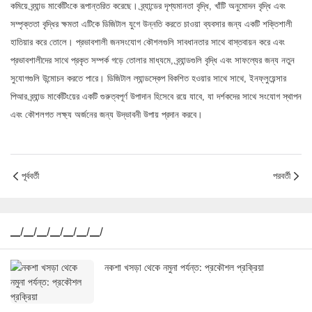
কমিয়ে ব্র্যান্ড মার্কেটিংকে রূপান্তরিত করেছে। ব্র্যান্ডের দৃশ্যমানতা বৃদ্ধি, খাঁটি অনুমোদন বৃদ্ধি এবং
সম্পৃক্ততা বৃদ্ধির ক্ষমতা এটিকে ডিজিটাল যুগে উন্নতি করতে চাওয়া ব্যবসার জন্য একটি শক্তিশালী
হাতিয়ার করে তোলে। প্রভাবশালী জনসংযোগ কৌশলগুলি সাবধানতার সাথে বাস্তবায়ন করে এবং
প্রভাবশালীদের সাথে প্রকৃত সম্পর্ক গড়ে তোলার মাধ্যমে, ব্র্যান্ডগুলি বৃদ্ধি এবং সাফল্যের জন্য নতুন
সুযোগগুলি উন্মোচন করতে পারে। ডিজিটাল ল্যান্ডস্কেপ বিকশিত হওয়ার সাথে সাথে, ইনফ্লুয়েন্সার
পিআর ব্র্যান্ড মার্কেটিংয়ের একটি গুরুত্বপূর্ণ উপাদান হিসেবে রয়ে যাবে, যা দর্শকদের সাথে সংযোগ স্থাপন
এবং কৌশলগত লক্ষ্য অর্জনের জন্য উদ্ভাবনী উপায় প্রদান করবে।
পূর্ববর্তী
পরবর্তী
▁/▁/▁/▁/▁/▁/▁/
নকশা খসড়া থেকে নমুনা পর্যন্ত: প্রকৌশল প্রক্রিয়া