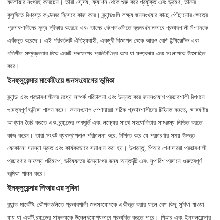
ফলোয়ার সংগ্রহ করেছেন। তারা সৌন্দর্য, ফ্যাশন থেকে শুরু করে প্রযুক্তি এবং ভ্রমণ, তাদের
কুলুঙ্গিতে বিশ্বস্ত কণ্ঠস্বর হিসেবে কাজ করে। ব্র্যান্ডগুলি লক্ষ্য জনসংখ্যার কাছে পৌঁছানোর ক্ষেত্রে
প্রভাবশালীদের মূল্য স্বীকার করেছে এবং তাদের কৌশলগুলিতে ক্রমবর্ধমানভাবে প্রভাবশালী বিপণনকে
একীভূত করেছে। এই পরিবর্তনটি ঐতিহ্যবাহী, একমুখী বিজ্ঞাপন থেকে আরও বেশি ইন্টারেক্টিভ এবং
গতিশীল সম্পৃক্ততার দিকে একটি পদক্ষেপের প্রতিনিধিত্ব করে যা সম্প্রদায় এবং সংলাপকে উৎসাহিত
করে।
ইনফ্লুয়েন্সার মার্কেটিংয়ে জনসংযোগের ভূমিকা
ব্র্যান্ড এবং প্রভাবশালীদের মধ্যে সম্পর্ক পরিচালনা এবং উন্নত করে জনসংযোগ প্রভাবশালী বিপণনে
গুরুত্বপূর্ণ ভূমিকা পালন করে। জনসংযোগ পেশাদাররা সঠিক প্রভাবশালীদের চিহ্নিত করতে, আকর্ষণীয়
আখ্যান তৈরি করতে এবং ব্র্যান্ডের ভাবমূর্তি এবং লক্ষ্যের সাথে সহযোগিতার সামঞ্জস্য নিশ্চিত করতে
কাজ করেন। তারা সংকট ব্যবস্থাপনাও পরিচালনা করে, নিশ্চিত করে যে প্রচারণার সময় উদ্ভূত
যেকোনো সমস্যা দ্রুত এবং কার্যকরভাবে সমাধান করা হয়। উপরন্তু, পিআর পেশাদাররা প্রভাবশালী
প্রচারণার সাফল্য পরিমাপে, ভবিষ্যতের উদ্যোগের জন্য অন্তর্দৃষ্টি এবং সুপারিশ প্রদানে গুরুত্বপূর্ণ
ভূমিকা পালন করে।
ইনফ্লুয়েন্সার পিআর এর সুবিধা
ব্র্যান্ড মার্কেটিং কৌশলগুলিতে প্রভাবশালী জনসংযোগকে একীভূত করার ফলে বেশ কিছু সুবিধা পাওয়া
যায় যা একটি ব্র্যান্ডের সাফল্যকে উল্লেখযোগ্যভাবে প্রভাবিত করতে পারে। পিআর এবং ইনফ্লুয়েন্সার