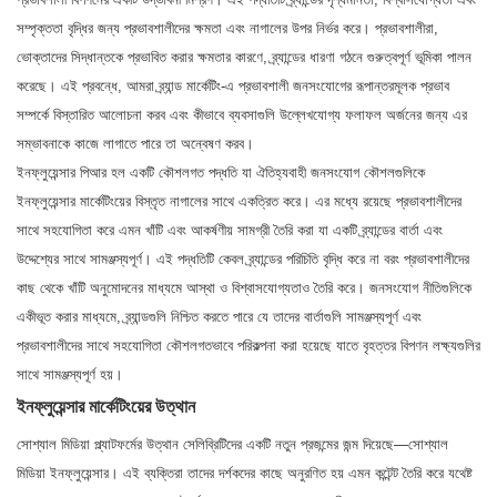
সম্পৃক্ততা বৃদ্ধির জন্য প্রভাবশালীদের ক্ষমতা এবং নাগালের উপর নির্ভর করে। প্রভাবশালীরা,
ভোক্তাদের সিদ্ধান্তকে প্রভাবিত করার ক্ষমতার কারণে, ব্র্যান্ডের ধারণা গঠনে গুরুত্বপূর্ণ ভূমিকা পালন
করেছে। এই প্রবন্ধে, আমরা ব্র্যান্ড মার্কেটিং-এ প্রভাবশালী জনসংযোগের রূপান্তরমূলক প্রভাব
সম্পর্কে বিস্তারিত আলোচনা করব এবং কীভাবে ব্যবসাগুলি উল্লেখযোগ্য ফলাফল অর্জনের জন্য এর
সম্ভাবনাকে কাজে লাগাতে পারে তা অন্বেষণ করব।
ইনফ্লুয়েন্সার পিআর হল একটি কৌশলগত পদ্ধতি যা ঐতিহ্যবাহী জনসংযোগ কৌশলগুলিকে
ইনফ্লুয়েন্সার মার্কেটিংয়ের বিস্তৃত নাগালের সাথে একত্রিত করে। এর মধ্যে রয়েছে প্রভাবশালীদের
সাথে সহযোগিতা করে এমন খাঁটি এবং আকর্ষণীয় সামগ্রী তৈরি করা যা একটি ব্র্যান্ডের বার্তা এবং
উদ্দেশ্যের সাথে সামঞ্জস্যপূর্ণ। এই পদ্ধতিটি কেবল ব্র্যান্ডের পরিচিতি বৃদ্ধি করে না বরং প্রভাবশালীদের
কাছ থেকে খাঁটি অনুমোদনের মাধ্যমে আস্থা ও বিশ্বাসযোগ্যতাও তৈরি করে। জনসংযোগ নীতিগুলিকে
একীভূত করার মাধ্যমে, ব্র্যান্ডগুলি নিশ্চিত করতে পারে যে তাদের বার্তাগুলি সামঞ্জস্যপূর্ণ এবং
প্রভাবশালীদের সাথে সহযোগিতা কৌশলগতভাবে পরিকল্পনা করা হয়েছে যাতে বৃহত্তর বিপণন লক্ষ্যগুলির
সাথে সামঞ্জস্যপূর্ণ হয়।
ইনফ্লুয়েন্সার মার্কেটিংয়ের উত্থান
সোশ্যাল মিডিয়া প্ল্যাটফর্মের উত্থান সেলিব্রিটিদের একটি নতুন প্রজন্মের জন্ম দিয়েছে—সোশ্যাল
মিডিয়া ইনফ্লুয়েন্সার। এই ব্যক্তিরা তাদের দর্শকদের কাছে অনুরণিত হয় এমন কন্টেন্ট তৈরি করে যথেষ্ট