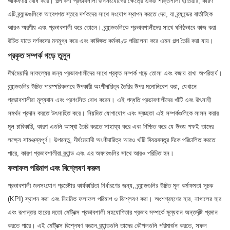
আকর্ষণীয় বোধ করে। গল্প বলা প্রভাবশালী জনসংযোগের ক্ষেত্রে একটি শক্তিশালী হাতিয়ার, কারণ
এটি ব্র্যান্ডগুলিকে আবেগগত স্তরে দর্শকদের সাথে সংযোগ স্থাপন করতে দেয়, যা ব্র্যান্ডের বার্তাটিকে
আরও স্মরণীয় এবং প্রভাবশালী করে তোলে। ব্র্যান্ডগুলিকে প্রভাবশালীদের সাথে ঘনিষ্ঠভাবে কাজ করা
উচিত যাতে দর্শকদের মনমুগ্ধ করে এবং কাঙ্ক্ষিত কর্মকাণ্ড পরিচালনা করে এমন গল্প তৈরি করা যায়।
প্রকৃত সম্পর্ক গড়ে তুলুন
দীর্ঘমেয়াদী সাফল্যের জন্য প্রভাবশালীদের সাথে প্রকৃত সম্পর্ক গড়ে তোলা এবং বজায় রাখা অপরিহার্য।
ব্র্যান্ডগুলির উচিত পারস্পরিকভাবে উপকারী অংশীদারিত্ব তৈরির উপর মনোনিবেশ করা, যেখানে
প্রভাবশালীরা মূল্যবান এবং প্রশংসিত বোধ করেন। এই পদ্ধতি প্রভাবশালীদের খাঁটি এবং উৎসাহী
সমর্থন প্রদান করতে উৎসাহিত করে। নিয়মিত যোগাযোগ এবং স্বচ্ছতা এই সম্পর্কগুলিকে লালন করার
মূল চাবিকাঠি, কারণ এগুলি আস্থা তৈরি করতে সাহায্য করে এবং নিশ্চিত করে যে উভয় পক্ষই তাদের
লক্ষ্যে সামঞ্জস্যপূর্ণ। উপরন্তু, দীর্ঘমেয়াদী অংশীদারিত্ব আরও খাঁটি বিষয়বস্তুর দিকে পরিচালিত করতে
পারে, কারণ প্রভাবশালীরা ব্র্যান্ড এবং এর অফারগুলির সাথে আরও পরিচিত হন।
ফলাফল পরিমাপ এবং বিশ্লেষণ করুন
প্রভাবশালী জনসংযোগ প্রচেষ্টার কার্যকারিতা নির্ধারণের জন্য, ব্র্যান্ডগুলির উচিত মূল কর্মক্ষমতা সূচক
(KPI) স্থাপন করা এবং নিয়মিত ফলাফল পরিমাপ ও বিশ্লেষণ করা। অংশগ্রহণের হার, নাগালের হার
এবং রূপান্তর হারের মতো মেট্রিক্স প্রভাবশালী সহযোগিতার প্রভাব সম্পর্কে মূল্যবান অন্তর্দৃষ্টি প্রদান
করতে পারে। এই মেট্রিক্স বিশ্লেষণ করলে ব্র্যান্ডগুলি তাদের কৌশলগুলি পরিমার্জন করতে, সফল