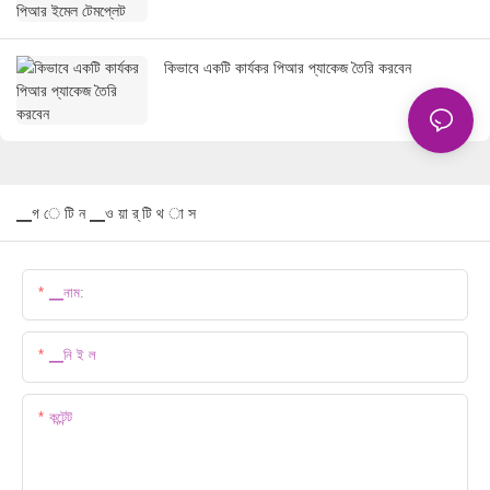
কিভাবে একটি কার্যকর পিআর প্যাকেজ তৈরি করবেন
▁গ ে টি ন ▁ও য়া র্ টি থ া স
▁নাম:
▁নি ই ল
কন্টেন্ট