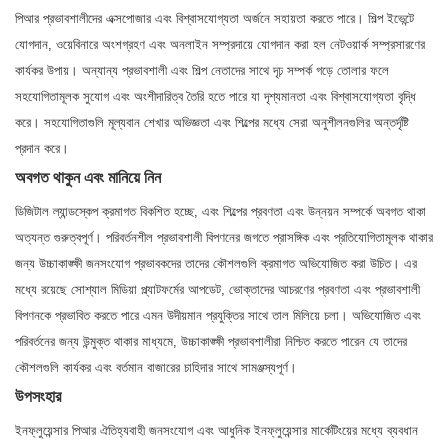
পিআর প্রভাবশালীদের এক্সপোজার এবং বিশ্বাসযোগ্যতা অর্জনে সহায়তা করতে পারে। শিল্প ইভেন্টে
যোগদান, ওয়েবিনারে অংশগ্রহণ এবং অনলাইন সম্প্রদায়ে যোগদান করা হল নেটওয়ার্ক সম্প্রসারণের
কার্যকর উপায়। অন্যান্য প্রভাবশালী এবং শিল্প নেতাদের সাথে দৃঢ় সম্পর্ক গড়ে তোলার ফলে
সহযোগিতামূলক সুযোগ এবং অংশীদারিত্ব তৈরি হতে পারে যা দৃশ্যমানতা এবং বিশ্বাসযোগ্যতা বৃদ্ধি
করে। সহযোগিতাগুলি মূল্যবান শেখার অভিজ্ঞতা এবং শিল্পের মধ্যে সেরা অনুশীলনগুলির অন্তর্দৃষ্টি
প্রদান করে।
অবগত থাকুন এবং মানিয়ে নিন
ডিজিটাল ল্যান্ডস্কেপ ক্রমাগত বিকশিত হচ্ছে, এবং শিল্পের প্রবণতা এবং উন্নয়ন সম্পর্কে অবগত থাকা
অত্যন্ত গুরুত্বপূর্ণ। পরিবর্তনশীল প্রভাবশালী বিপণনের জগতে প্রাসঙ্গিক এবং প্রতিযোগিতামূলক থাকার
জন্য উচ্চাকাঙ্ক্ষী জনসংযোগ প্রভাবকদের তাদের কৌশলগুলি ক্রমাগত অভিযোজিত করা উচিত। এর
মধ্যে রয়েছে সোশ্যাল মিডিয়া প্ল্যাটফর্মের আপডেট, ভোক্তাদের আচরণের প্রবণতা এবং প্রভাবশালী
বিপণনকে প্রভাবিত করতে পারে এমন উদীয়মান প্রযুক্তির সাথে তাল মিলিয়ে চলা। অভিযোজিত এবং
পরিবর্তনের জন্য উন্মুক্ত থাকার মাধ্যমে, উচ্চাকাঙ্ক্ষী প্রভাবশালীরা নিশ্চিত করতে পারেন যে তাদের
কৌশলগুলি কার্যকর এবং বর্তমান বাজারের চাহিদার সাথে সামঞ্জস্যপূর্ণ।
উপসংহার
ইনফ্লুয়েন্সার পিআর ঐতিহ্যবাহী জনসংযোগ এবং আধুনিক ইনফ্লুয়েন্সার মার্কেটিংয়ের মধ্যে ব্যবধান