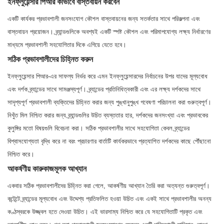
ইনফ্লুয়েন্সার পিআর কীভাবে বাস্তবায়ন করবেন
একটি কার্যকর প্রভাবশালী জনসংযোগ কৌশল বাস্তবায়নের জন্য সতর্কতার সাথে পরিকল্পনা এবং
বাস্তবায়ন প্রয়োজন। ব্র্যান্ডগুলিকে অবশ্যই একটি স্পষ্ট কৌশল এবং পরিমাপযোগ্য লক্ষ্য নির্ধারণের
মাধ্যমে প্রভাবশালী সহযোগিতার দিকে এগিয়ে যেতে হবে।
সঠিক প্রভাবশালীদের চিহ্নিত করুন
ইনফ্লুয়েন্সার পিআর-এর সাফল্য নির্ভর করে এমন ইনফ্লুয়েন্সারদের নির্বাচনের উপর যাদের মূল্যবোধ
এবং দর্শক ব্র্যান্ডের সাথে সামঞ্জস্যপূর্ণ। ব্র্যান্ডের প্রতিনিধিত্বকারী এবং এর লক্ষ্য দর্শকদের সাথে
সাদৃশ্যপূর্ণ প্রভাবশালী ব্যক্তিদের চিহ্নিত করার জন্য পুঙ্খানুপুঙ্খ গবেষণা পরিচালনা করা গুরুত্বপূর্ণ।
নিখুঁত মিল নিশ্চিত করার জন্য ব্র্যান্ডগুলির উচিত ব্যস্ততার হার, দর্শকদের জনসংখ্যা এবং প্রভাবকের
কুলুঙ্গির মতো বিষয়গুলি বিবেচনা করা। সঠিক প্রভাবশালীর সাথে সহযোগিতা কেবল ব্র্যান্ডের
বিশ্বাসযোগ্যতা বৃদ্ধি করে না বরং প্রচারণার বার্তাটি কার্যকরভাবে প্রত্যাশিত দর্শকদের কাছে পৌঁছানো
নিশ্চিত করে।
আকর্ষণীয় কারুকাজমূলক আখ্যান
একবার সঠিক প্রভাবশালীদের চিহ্নিত করা গেলে, আকর্ষণীয় আখ্যান তৈরি করা অত্যন্ত গুরুত্বপূর্ণ।
কন্টেন্টে ব্র্যান্ডের মূল্যবোধ এবং উদ্দেশ্য প্রতিফলিত হওয়া উচিত এবং একই সাথে প্রভাবশালীর অনন্য
কণ্ঠস্বরকে উজ্জ্বল হতে দেওয়া উচিত। এই ভারসাম্য নিশ্চিত করে যে সহযোগিতাটি প্রকৃত এবং