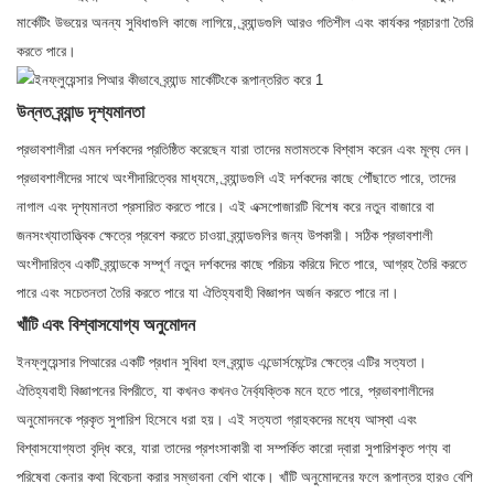
মার্কেটিং উভয়ের অনন্য সুবিধাগুলি কাজে লাগিয়ে, ব্র্যান্ডগুলি আরও গতিশীল এবং কার্যকর প্রচারণা তৈরি
করতে পারে।
উন্নত ব্র্যান্ড দৃশ্যমানতা
প্রভাবশালীরা এমন দর্শকদের প্রতিষ্ঠিত করেছেন যারা তাদের মতামতকে বিশ্বাস করেন এবং মূল্য দেন।
প্রভাবশালীদের সাথে অংশীদারিত্বের মাধ্যমে, ব্র্যান্ডগুলি এই দর্শকদের কাছে পৌঁছাতে পারে, তাদের
নাগাল এবং দৃশ্যমানতা প্রসারিত করতে পারে। এই এক্সপোজারটি বিশেষ করে নতুন বাজারে বা
জনসংখ্যাতাত্ত্বিক ক্ষেত্রে প্রবেশ করতে চাওয়া ব্র্যান্ডগুলির জন্য উপকারী। সঠিক প্রভাবশালী
অংশীদারিত্ব একটি ব্র্যান্ডকে সম্পূর্ণ নতুন দর্শকদের কাছে পরিচয় করিয়ে দিতে পারে, আগ্রহ তৈরি করতে
পারে এবং সচেতনতা তৈরি করতে পারে যা ঐতিহ্যবাহী বিজ্ঞাপন অর্জন করতে পারে না।
খাঁটি এবং বিশ্বাসযোগ্য অনুমোদন
ইনফ্লুয়েন্সার পিআরের একটি প্রধান সুবিধা হল ব্র্যান্ড এন্ডোর্সমেন্টের ক্ষেত্রে এটির সত্যতা।
ঐতিহ্যবাহী বিজ্ঞাপনের বিপরীতে, যা কখনও কখনও নৈর্ব্যক্তিক মনে হতে পারে, প্রভাবশালীদের
অনুমোদনকে প্রকৃত সুপারিশ হিসেবে ধরা হয়। এই সত্যতা গ্রাহকদের মধ্যে আস্থা এবং
বিশ্বাসযোগ্যতা বৃদ্ধি করে, যারা তাদের প্রশংসাকারী বা সম্পর্কিত কারো দ্বারা সুপারিশকৃত পণ্য বা
পরিষেবা কেনার কথা বিবেচনা করার সম্ভাবনা বেশি থাকে। খাঁটি অনুমোদনের ফলে রূপান্তর হারও বেশি