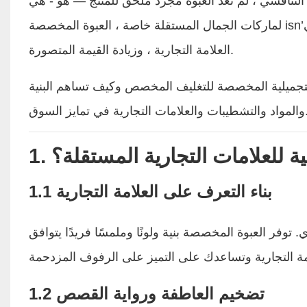
لم تعد العبوة مجرد ملحق للمنتج — هو - هي’S رمز بصري ووسط مفتاح لرواية القصص.
لماركات الجمال المستقلة خاصة ، العبوة المخصصة isn’ر فقط عن جماليات. هو - هي’S خطوة استراتيجية لتبرز ، وبناء هوية
العلامة التجارية ، وزيادة القيمة المتصورة.
 التجميلية المخصصة للتغليف المخصص وكيف تساهم البنية
العلامات التجارية في تمايز السوق.
همية للعلامات التجارية المستقلة؟
1.1 بناء التعرف على العلامة التجارية
وفر العبوة المخصصة بنية ولونًا وملمسًا فريدًا يتوافق
1.2 تضخيم العاطفة ورواية القصص