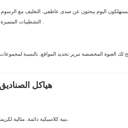
ستهلكون اليوم يبحثون عن صدى عاطفي. التغليف مع الرسوم الت
التشطيبات المتميزة يمكن أن تثير العاطفة وتعزيز المنتج’س القصة المتصورة
.
ح لك العبوة المخصصة تبرير تحديد المواقع. بالنسبة لمجموعات ا
2. هياكل الصناد
بنية كلاسيكية دائمة. مثالية لكريمات الوجه ، المنظفات ، ومنتجات العناية بالبشرة المجمعة.