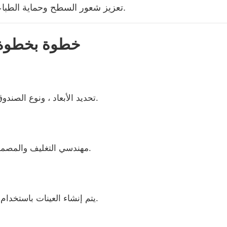
تعزيز شعور السطح وحماية الطباعة. يوفر التصفيح الناعم لللمس إحساسًا حريريًا ومتطرفًا.
4. خطوة بخطو
تحديد الأبعاد ، ونوع الصندوق ، والكمية ، والميزانية ، والجمال المطلوب للعلامة التجارية.
مهندسي التغليف والمصممين صياغة ديلينز ويرقون صورًا تتماشى مع علامتك التجارية.
يتم إنشاء العينات باستخدام تقنيات رقمية أو يدوية للتحقق من اللون والشكل والتناسب.