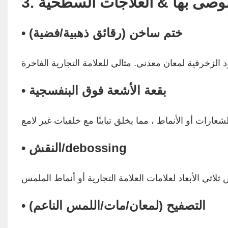
لموصى بها & العلاجات السطحية
• ختم ساخن (رقائق ذهبية/فضية)
• بقعة الأشعة فوق البنفسجية
• النقش/debossing
• التصفيح (لمعان/مات/اللمس الناعم)