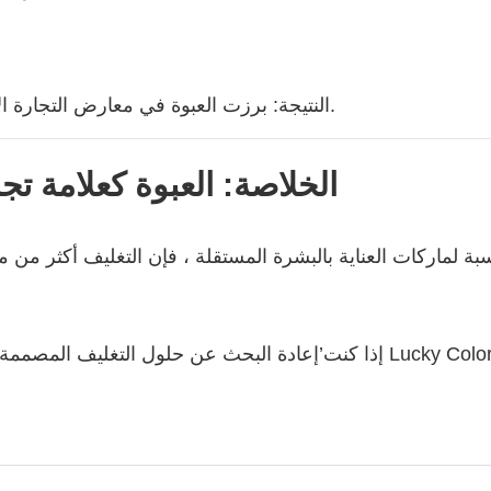
النتيجة: برزت العبوة في معارض التجارة الأوروبية وفازت بالثناء على النداء البيئي والجاذبية البصرية.
6. الخلاصة: العبوة كعلامة
سبة لماركات العناية بالبشرة المستقلة ، فإن التغليف أكثر من
إذا كنت’إعادة البحث عن حلول التغليف المصممة خصيصًا تت