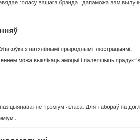
адпавядае голасу вашага брэнда і дапаможа вам вылуч
анняў
пакоўка з натхнёнымі прыроднымі ілюстрацыямі,
леннем можа выклікаць эмоцыі і палепшыць прадукт’
пазіцыянаванне прэміум -класа. Для набораў па дог
рэміум
.