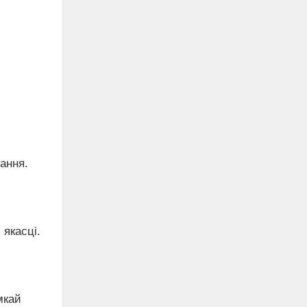
ання.
 якасці.
мкай