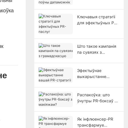
альны
акоўка
Ключавыя стратэгіі
для эфектыўных PR-
паслуг
як
Што такое кампанія
па сувязях з
грамадскасцю
Эфектыўнае
не
выкарыстанне
вашай PR-стратэгіі
Распакоўка: што
ўнутры PR-боксаў з
макіяжам?
Як інфлюенсер-PR
е
трансфармуе