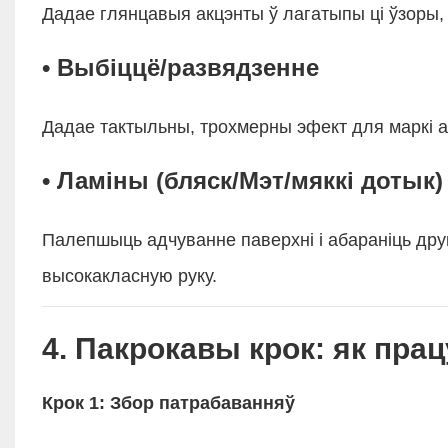
Дадае глянцавыя акцэнты ў лагатыпы ці ўзоры
• Выбіццё/развядзенне
Дадае тактыльны, трохмерны эфект для маркі а
• Ламіны (бляск/Мэт/мяккі дотык)
Палепшыць адчуванне паверхні і абараніць дру
высокакласную руку.
4. Пакрокавы крок: як пра
Крок 1: Збор патрабаванняў