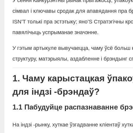
У сёння’Канкурэнтны рынак прыгажосці, упакоўк
сімвал і ключавы сродак для апавядання пра бр
ISN’T толькі пра эстэтыку; яно’S Стратэгічны к
павялічыць успрыманае значэнне.
У гэтым артыкуле вывучаецца, чаму ўсё больш 
структуру, матэрыялы, аздабленне і брэндынг
1. Чаму карыстацкая ўпак
для індзі -брэндаў?
1.1 Пабудуйце распазнаванне бр
На індзі -рынку, хуткае ўзгадванне кліентаў ху