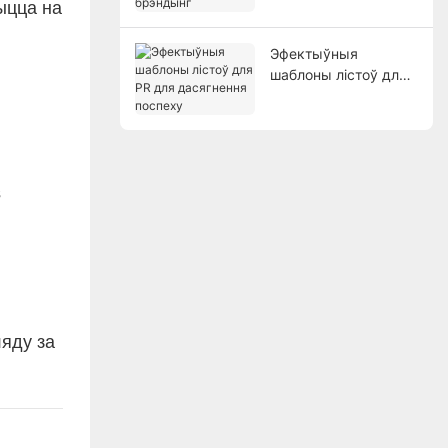
ыцца на
брэндынг
Эфектыўныя
шаблоны лістоў для
PR для дасягнення
поспеху
s
ляду за