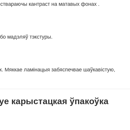
, ствараючы кантраст на матавых фонах
.
бо мадэляў тэкстуры.
к. Мяккае ламінацыя забяспечвае шаўкавістую,
цуе карыстацкая ўпакоўка