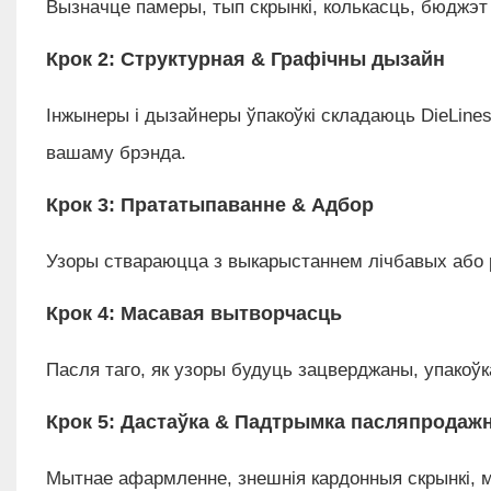
Вызначце памеры, тып скрынкі, колькасць, бюджэт
Крок 2: Структурная & Графічны дызайн
Інжынеры і дызайнеры ўпакоўкі складаюць DieLine
вашаму брэнда.
Крок 3: Прататыпаванне & Адбор
Узоры ствараюцца з выкарыстаннем лічбавых або р
Крок 4: Масавая вытворчасць
Пасля таго, як узоры будуць зацверджаны, упакоўка 
Крок 5: Дастаўка & Падтрымка пасляпродаж
Мытнае афармленне, знешнія кардонныя скрынкі, м