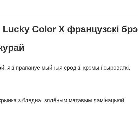
 Lucky Color X французскі бр
курай
й, які прапануе мыйныя сродкі, крэмы і сыроваткі.
крынка з бледна -зялёным матавым ламінацыяй