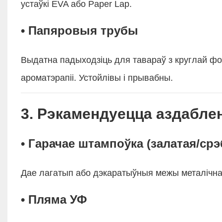
устаўкі EVA або Paper Lap.
• Папяровыя трубы
Выдатна падыходзіць для тавараў з круглай форм
ароматэрапіі. Устойлівы і прывабны.
3. Рэкамендуецца аздабл
• Гарачае штампоўка (залатая/ср
Дае лагатып або дэкаратыўныя межы металічнаг
• Пляма УФ