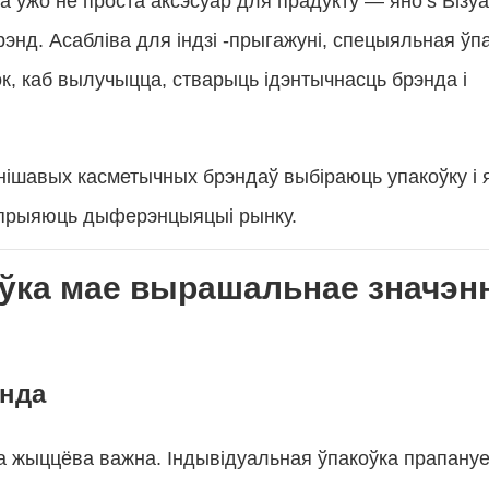
а ўжо не проста аксэсуар для прадукту — яно’s Візу
энд. Асабліва для індзі -прыгажуні, спецыяльная ўп
рок, каб вылучыцца, стварыць ідэнтычнасць брэнда і
нішавых касметычных брэндаў выбіраюць упакоўку і 
 спрыяюць дыферэнцыяцыі рынку.
оўка мае вырашальнае значэн
энда
тка жыццёва важна. Індывідуальная ўпакоўка прапану