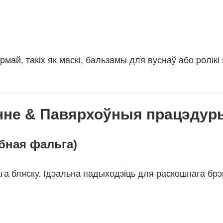
ай, такіх як маскі, бальзамы для вуснаў або ролікі 
енне & Павярхоўныя працэдур
эбная фальга)
а бляску. Ідэальна падыходзіць для раскошнага брэ