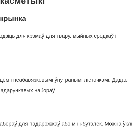
 касметыкі
скрынка
одзіць для крэмаў для твару, мыйных сродкаў і
ццём і неабавязковымі ўнутранымі лісточкамі. Дадае
падарункавых набораў.
набораў для падарожжаў або міні-бутэлек. Можна ўк