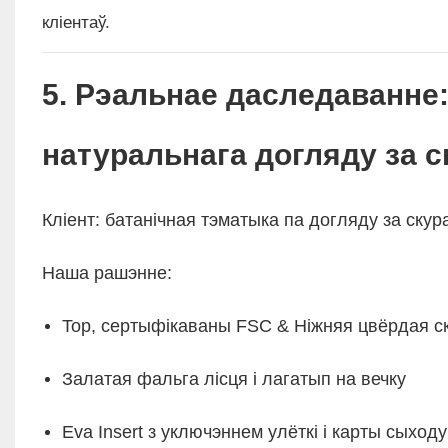
кліентаў.
5. Рэальнае даследаванне:
натуральнага догляду за с
Кліент: батанічная тэматыка па догляду за скура
Наша рашэнне:
Top, сертыфікаваны FSC & Ніжняя цвёрдая с
Залатая фальга лісця і лагатып на вечку
Eva Insert з уключэннем улёткі і карты сыходу