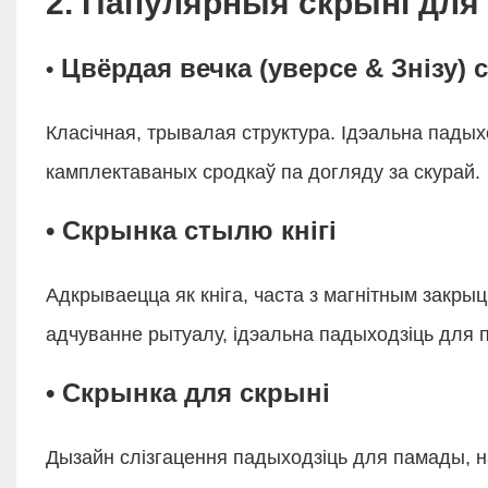
2. Папулярныя скрыні для
Цвёрдая вечка (уверсе & Знізу) 
•
Класічная, трывалая структура. Ідэальна падых
камплектаваных сродкаў па догляду за скурай.
• Скрынка стылю кнігі
Адкрываецца як кніга, часта з магнітным закры
адчуванне рытуалу, ідэальна падыходзіць для 
• Скрынка для скрыні
Дызайн слізгацення падыходзіць для памады, 