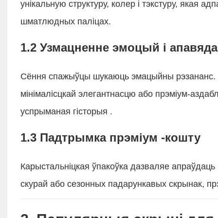
унікальную структуру, колер і тэкстуру, якая 
шматлюдных паліцах.
1.2 Узмацненне эмоцый і апавяд
Сёння спажыўцы шукаюць эмацыйны рэзананс. У
мінімалісцкай элегантнасцю або прэміум-аздаб
успрыманая гісторыя
.
1.3 Падтрымка прэміум -кошту
Карыстальніцкая ўпакоўка дазваляе апраўдаць 
скурай або сезонных падарункавых скрынак, п