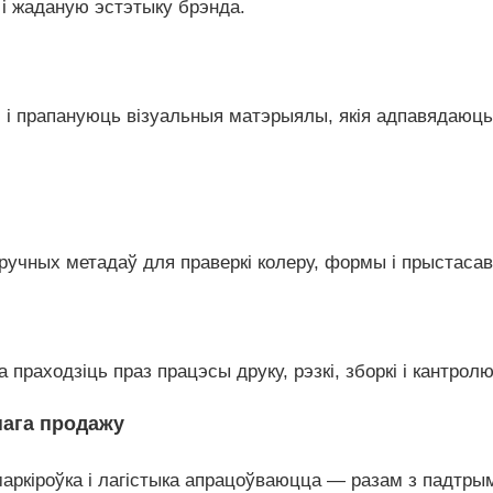
 і жаданую эстэтыку брэнда.
s і прапануюць візуальныя матэрыялы, якія адпавядаюць
учных метадаў для праверкі колеру, формы і прыстасав
праходзіць праз працэсы друку, рэзкі, зборкі і кантролю
нага продажу
аркіроўка і лагістыка апрацоўваюцца — разам з падтры