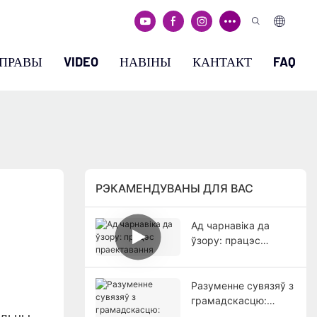
ПРАВЫ
VIDEO
НАВІНЫ
КАНТАКТ
FAQ
РЭКАМЕНДУВАНЫ ДЛЯ ВАС
Ад чарнавіка да
ўзору: працэс
праектавання
Разуменне сувязяў з
грамадскасцю:
поўны дапаможнік