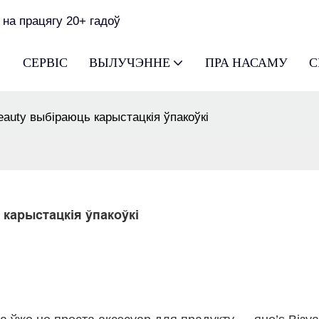
 на працягу 20+ гадоў
СЕРВІС
ВЫЛУЧЭННЕ
ПРА НАСАМУ
С
auty выбіраюць карыстацкія ўпакоўкі
 карыстацкія ўпакоўкі