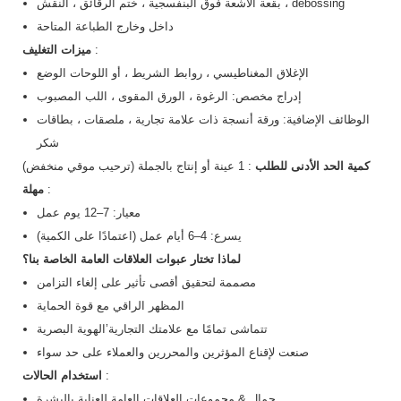
بقعة الأشعة فوق البنفسجية ، ختم الرقائق ، النقش ، debossing
داخل وخارج الطباعة المتاحة
:
ميزات التغليف
الإغلاق المغناطيسي ، روابط الشريط ، أو اللوحات الوضع
إدراج مخصص: الرغوة ، الورق المقوى ، اللب المصبوب
الوظائف الإضافية: ورقة أنسجة ذات علامة تجارية ، ملصقات ، بطاقات
شكر
كمية الحد الأدنى للطلب
: 1 عينة أو إنتاج بالجملة (ترحيب موقي منخفض)
:
مهلة
معيار: 7–12 يوم عمل
يسرع: 4–6 أيام عمل (اعتمادًا على الكمية)
لماذا تختار عبوات العلاقات العامة الخاصة بنا؟
مصممة لتحقيق أقصى تأثير على إلغاء التزامن
المظهر الراقي مع قوة الحماية
تتماشى تمامًا مع علامتك التجارية’الهوية البصرية
صنعت لإقناع المؤثرين والمحررين والعملاء على حد سواء
:
استخدام الحالات
جمال & مجموعات العلاقات العامة للعناية بالبشرة