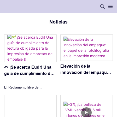
Noticias
Elevación de la
🌱 ¡Se acerca Eudr! Una
innovación del empaque:
guía de cumplimiento de
el papel de la fotolitografía
lectura obligada para la
en la impresión moderna
impresión de empresas de
El Reglamento libre de
embalaje &
deforestación de la UE (EUDR)
entrará en vigor oficialmente
30 de diciembre, 2025
. Para las empresas en la