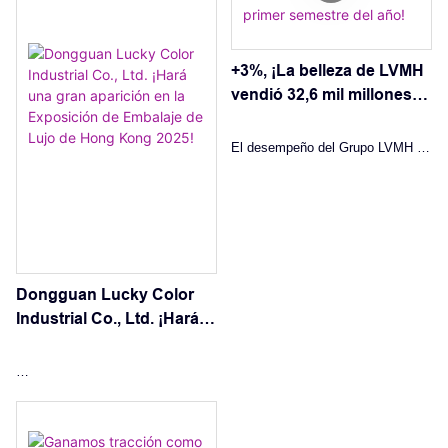
industria de la impresión y el
envasado, especialmente aquellas
que usan materiales derivados de
+3%, ¡La belleza de LVMH
vendió 32,6 mil millones
la madera como el papel, EUDR
de dólares en el primer
no es solo un desafío de
semestre del año!
cumplimiento, sino también una
El desempeño del Grupo LVMH en
oportunidad clave para la
el primer semestre de 2023
transformación sostenible.
muestra la resiliencia de su
división de perfumes y belleza en
medio de desafíos económicos
más amplios. Las inversiones
Dongguan Lucky Color
estratégicas y las innovaciones
Industrial Co., Ltd. ¡Hará
han impulsado el crecimiento en
una gran aparición en la
mercados clave, particularmente
Exposición de Embalaje
en China, donde LVMH está
de Lujo de Hong Kong
Del 27 al 30 de abril de 2025,
haciendo importantes esfuerzos
2025!
Dongguan Lucky Color Industrial
para ampliar su presencia. El