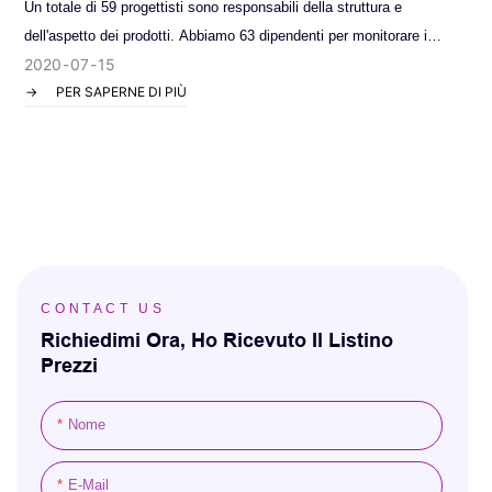
c
Un totale di 59 progettisti sono responsabili della struttura e
U
dell'aspetto dei prodotti. Abbiamo 63 dipendenti per monitorare i
d
2020
07
15
prodotti finiti in diverse fasi di lavorazione
p
PER SAPERNE DI PIÙ
CONTACT US
Richiedimi Ora, Ho Ricevuto Il Listino
Prezzi
Nome
E-Mail