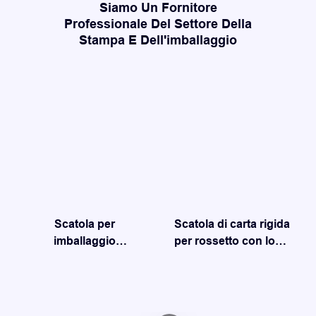
Siamo Un Fornitore
Professionale Del Settore Della
Stampa E Dell'imballaggio
Scatola per
Scatola di carta rigida
imballaggio
per rossetto con logo
cosmetico
personalizzato per
Imballaggio di scatole
imballaggio
di cartone durevoli di
cosmetico
lusso