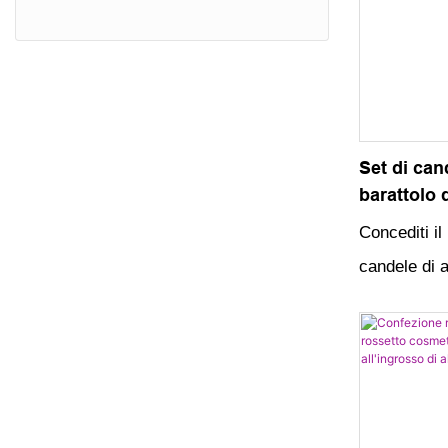
Casella del calendario
Scatola di plastica
Set di cand
barattolo 
con coper
Concediti il 
candele di a
barattolo d
e una squisi
tue candele 
tuoi cari p
speciale ed