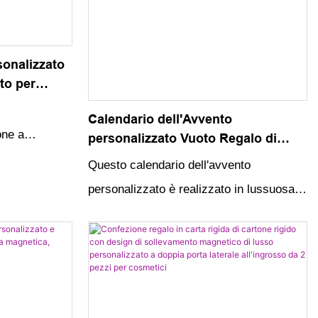
sonalizzato
to per
lusso
o
Calendario dell'Avvento
one a
personalizzato Vuoto Regalo di
carta di cartone di lusso Confezione
suoso ed
Questo calendario dell'avvento
cosmetica di bellezza Conto alla
ostrare i tuoi
personalizzato è realizzato in lussuosa
rovescia Scatola del calendario
 alta qualità e
carta di cartone ed è progettato come
dell'Avvento di Natale
rendono
confezione regalo perfetta per prodotti di
iasi
bellezza e cosmetici. Con un conto alla
o
rovescia per il Natale, questa scatola del
calendario dell'avvento aggiunge un