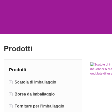
Prodotti
Prodotti
+
Scatola di imballaggio
+
Borsa da imballaggio
Scatola di spedizione
+
Forniture per l'imballaggio
Scatola del cilindro
Busta di carta