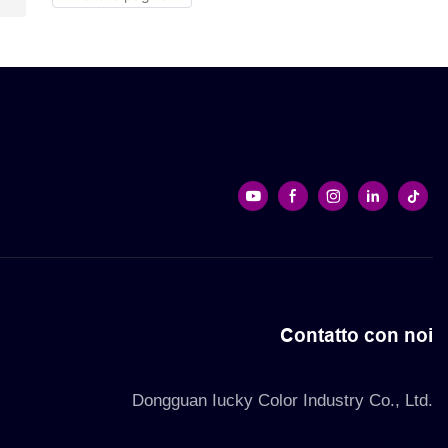
gali. La forma
personalizzato, questi robusti cartoni
el nastro
sono perfetti per lo spostamento,
ganza a
l'imballaggio e la consegna
 la scelta
 speciale
Contatto con noi
Dongguan Iucky Color Industry Co., Ltd.