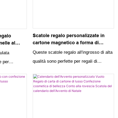
Scatole regalo personalizzate in
egalo
cartone magnetico a forma di
elle al
valigia di carta di compleanno
oni
Queste scatole regalo all'ingrosso di alta
ulata
all'ingrosso con manici in pelle
ta ondulata
qualità sono perfette per regali di
e per
compleanno personalizzati. L'esclusiva
elle al
forma a valigia, la chiusura magnetica e i
i decorativi li
manici in pelle rendono queste scatole
 e unica per
eleganti e funzionali per qualsiasi
atalizie
celebrazione speciale