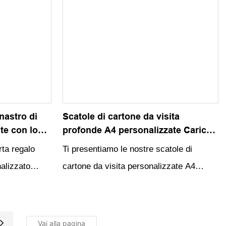
nastro di
Scatole di cartone da visita
te con logo
profonde A4 personalizzate Carico
ta regalo
di spedizione di grandi dimensioni
rta regalo
Ti presentiamo le nostre scatole di
magnetici a
Imballaggio in movimento di grandi
alizzato
cartone da visita personalizzate A4
dimensioni Imballaggio in cartone
tà presenta un
profonde, progettate per esigenze di
di consegna nero con logo
n chiusura
spedizione e carico di grandi dimensioni.
egante e
Con un'elegante finitura nera e un logo