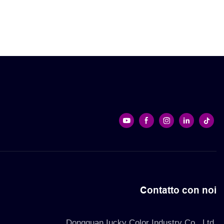
onalizzati
confezione regalo per gioielli,
vestiti cosmetici, custodia
richiudibile per ologramma
Contatto con noi
Dongguan Iucky Color Industry Co., Ltd.