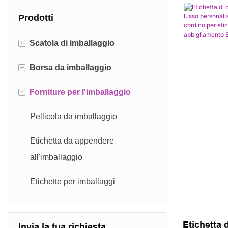
Prodotti
+
Scatola di imballaggio
+
Borsa da imballaggio
Scatola di spedizione
-
Forniture per l'imballaggio
Scatola del cilindro
Busta di carta
Scatola di carte
Borsa in cotone
Pellicola da imballaggio
Scatola magnetica
Borsa in tessuto non tessuto
Etichetta da appendere
all'imballaggio
Scatola con coperchio
Borsa in velluto
Etichette per imballaggi
Cassettiera
Confezione regalo
Etichetta 
Invia la tua richiesta