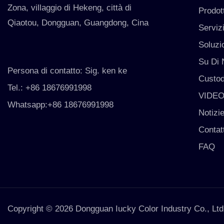
Zona, villaggio di Hekeng, città di
Prodott
Qiaotou, Dongguan, Guangdong, Cina
Serviz
Soluzi
Su Di 
Persona di contatto: Sig. ken ke
Custod
Tel.: +86 18676991998
VIDE
Whatsapp:+86 18676991998
Notizi
Contat
FAQ
Copyright © 2026 Dongguan Iucky Color Industry Co., Ltd