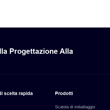
per imballaggio in vinile
orecchini con loghi pers
le per bottiglie
con foro di perforazione
la Progettazione Alla
di scelta rapida
Prodotti
Scatola di imballaggio