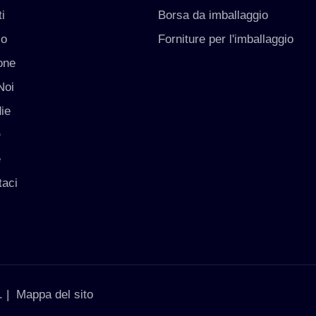
i
Borsa da imballaggio
io
Forniture per l'imballaggio
one
Noi
ie
O
e
taci
. |
Mappa del sito