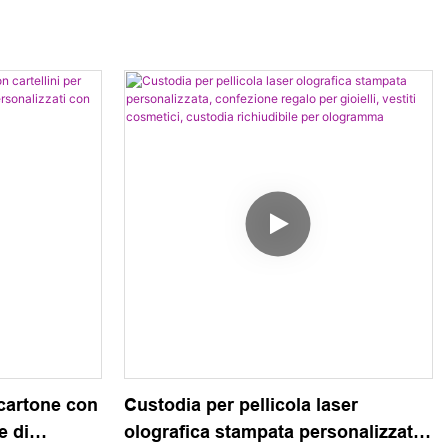
personalizzati, cartellini per indumenti e
cartellini oscillanti per la produzione di
vestiti e scarpe. Offriamo anche balle
mtumba stampate per scarpe,
consentendo opzioni di branding uniche e
personalizzate per i nostri clienti
 cartone con
Custodia per pellicola laser
e di
olografica stampata personalizzata,