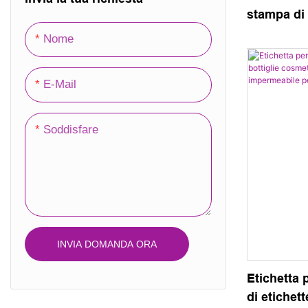
stampa di 
Scatola pieghevole
personalizz
Nome
Cartone ondulato
basso pre
etichette p
Scatola di legno
E-Mail
indumenti
Ecologico
Scatola portaoggetti per ufficio
Soddisfare
Casella del calendario
Scatola di plastica
INVIA DOMANDA ORA
Etichetta 
di etichet