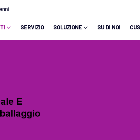
anni
TI
SERVIZIO
SOLUZIONE
SU DI NOI
CUS
ale E
mballaggio