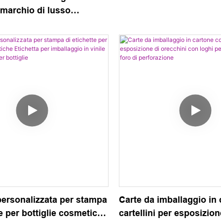
marchio di lusso
ato di alta qualità a
zzo con cordino per
er cartellini per
 di abbigliamento
personalizzata per stampa
Carte da imballaggio in
te per bottiglie cosmetiche
cartellini per esposizion