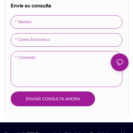
elegante y práctica para
y un logotipo personalizado, estas
Envíe su consulta
empaquetar regalos. La forma
cajas resistentes son perfectas
rectangular y el detalle de la cinta
para mudanzas, embalaje y
Nombre
añaden un toque de elegancia a
entrega.
cualquier regalo, convirtiéndolo en
Correo Electrónico
la elección perfecta para cualquier
ocasión especial.
Contenido
ENVIAR CONSULTA AHORA