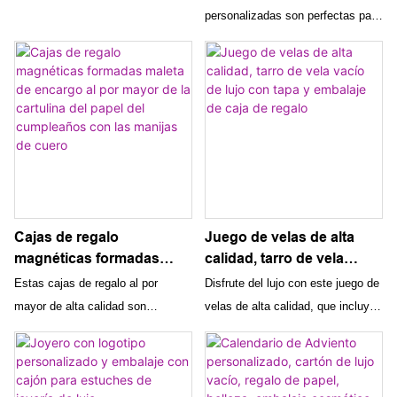
de influencia & Correo de
navideña personalizada,
personalizadas son perfectas para
medios: opciones rígidas
caja de papel corrugado
empaquetar regalos navideños de
y corrugadas de lujo
para regalo de Navidad
dulces de chocolate. Los diseños
decorativos los convierten en una
opción festiva y única para
presentar delicias navideñas.
Cajas de regalo
Juego de velas de alta
magnéticas formadas
calidad, tarro de vela
maleta de encargo al por
vacío de lujo con tapa y
Estas cajas de regalo al por
Disfrute del lujo con este juego de
mayor de la cartulina del
embalaje de caja de regalo
mayor de alta calidad son
velas de alta calidad, que incluye
papel del cumpleaños con
perfectas para regalos de
un frasco de velas vacío con tapa
las manijas de cuero
cumpleaños personalizados. La
y una exquisita caja de regalo.
forma única de maleta, el cierre
Crea tus propias velas