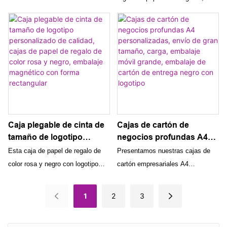
lujo personalizado,
logotipo personalizado,
hecha a mano y con un logotipo
embalaje de regalo de
hechas a mano, de lujo, al
personalizado, doble puerta, cierre
papel de cartón rígido
por mayor, embalaje con
magnético rígido y embalaje con
para cosméticos
cinta
cinta. Es perfecto para empresas
que buscan exhibir sus productos
de una manera lujosa y
profesional.
Caja plegable de cinta de
Cajas de cartón de
tamaño de logotipo
negocios profundas A4
personalizado de calidad,
personalizadas, envío de
Esta caja de papel de regalo de
Presentamos nuestras cajas de
cajas de papel de regalo
gran tamaño, carga,
color rosa y negro con logotipo
cartón empresariales A4
de color rosa y negro,
embalaje móvil grande,
personalizado impreso de alta
profundas personalizadas,
embalaje magnético con
embalaje de cartón de
calidad presenta un diseño
diseñadas para necesidades de
1
2
3
forma rectangular
entrega negro con
plegable único con cierre
envío y carga de gran tamaño.
logotipo
magnético, lo que la hace
Con un elegante acabado en negro