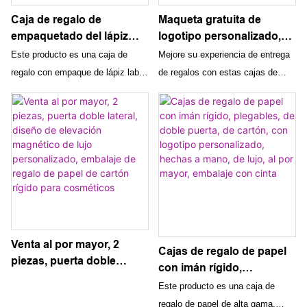
Caja de regalo de
Maqueta gratuita de
empaquetado del lápiz
logotipo personalizado,
labial cosmético del oro
cajas de regalo grandes
Este producto es una caja de
Mejore su experiencia de entrega
de alta calidad del nuevo
con tapas, maleta
regalo con empaque de lápiz labial
de regalos con estas cajas de
diseño al por mayor con el
magnética, embalaje de
cosmético dorado de alta calidad,
regalo grandes con maquetas
fabricante profesional
lujo
diseñada para distribución
gratuitas y logotipos
mayorista. Está fabricado por una
personalizados. Diseñados con
empresa profesional conocida por
tapas y empaques de lujo tipo
su experiencia en la creación de
maleta magnética, agregan un
soluciones de embalaje de lujo.
toque de sofisticación y elegancia
a cualquier regalo.
Venta al por mayor, 2
Cajas de regalo de papel
piezas, puerta doble
con imán rígido,
lateral, diseño de
plegables, de doble
Este producto es una caja de
elevación magnético de
puerta, de cartón, con
regalo de papel de alta gama,