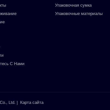
кты
Упаковочная сумка
живание
Упаковочные материалы
ие
ы
O
ти
тесь С Нами
o., Ltd. |
Карта сайта