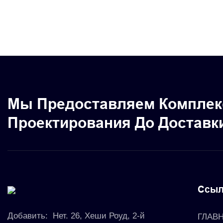
косметич
винилова
упаковочн
бутылок
Мы Предоставляем Комплек
Проектирования До Доставк
Ссыл
Добавить:
Нет. 26, Хеши Роуд, 2-й
ГЛАВ