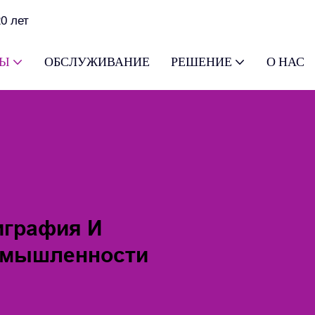
0 лет
ТЫ
ОБСЛУЖИВАНИЕ
РЕШЕНИЕ
О НАС
играфия И
омышленности