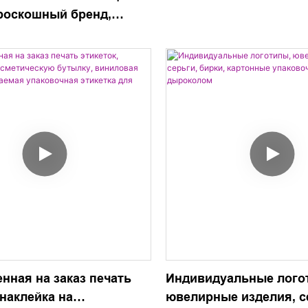
 роскошный бренд,
DIY, косметическое ук
готипа, бирка с
высокое качество
для одежды, этикетки
ды, экологически
нная на заказ печать
Индивидуальные лого
 наклейка на
ювелирные изделия, с