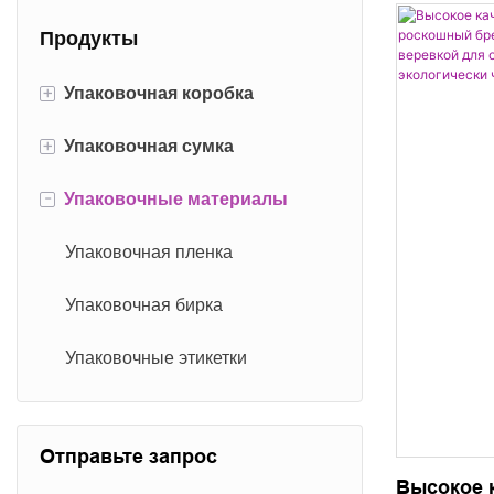
Продукты
+
Упаковочная коробка
+
Упаковочная сумка
Транспортировочная коробка
-
Упаковочные материалы
Цилиндровая коробка
Бумажный пакет
Картонная коробка
Хлопковая сумка
Упаковочная пленка
Магнитная коробка
Нетканый мешок
Упаковочная бирка
Крышка Коробка
Бархатная сумка
Упаковочные этикетки
Выдвижной ящик
Отправьте запрос
Подарочная коробка
Высокое к