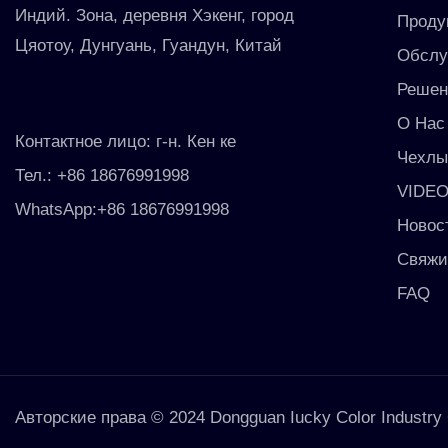
Индий. Зона, деревня Хэкенг, город
Проду
Цяотоу, Дунгуань, Гуандун, Китай
Обслу
Решен
О Нас
Контактное лицо: г-н. Кен ке
Чехл
Тел.: +86 18676991998
VIDE
WhatsApp:+86 18676991998
Новос
Свяжи
FAQ
Авторские права © 2024 Dongguan Iucky Color Industry C