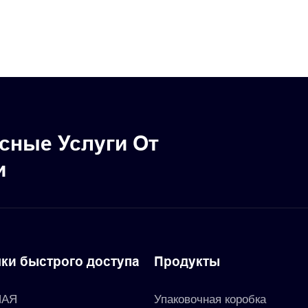
ескую бутылку,
бирки, картонные упа
я водонепроницаемая
карты с дыроколом
ая этикетка для
сные Услуги От
и
ки быстрого доступа
Продукты
НАЯ
Упаковочная коробка