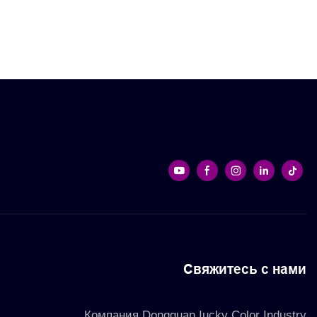
ковочные
ювелирных изделий,
косметическая одежда,
подарочная упаковка,
закрывающаяся голограмма,
сумка-стойка
Свяжитесь с нами
Компания Dongguan Iucky Color Industry