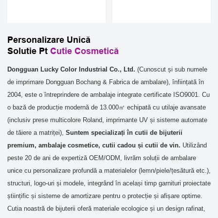
Personalizare Unică
Solutie Pt
Cutie Cosmetică
Dongguan Lucky Color Industrial Co., Ltd.
(Cunoscut și sub numele
de imprimare Dongguan Bochang & Fabrica de ambalare), înființată în
2004, este o întreprindere de ambalaje integrate certificate ISO9001. Cu
o bază de producție modernă de 13.000㎡ echipată cu utilaje avansate
(inclusiv prese multicolore Roland, imprimante UV și sisteme automate
de tăiere a matriței),
Suntem specializați în cutii de bijuterii
premium, ambalaje cosmetice, cutii cadou și cutii de vin.
Utilizând
peste 20 de ani de expertiză OEM/ODM, livrăm soluții de ambalare
unice cu personalizare profundă a materialelor (lemn/piele/țesătură etc.),
structuri, logo-uri și modele, integrând în același timp garnituri proiectate
științific și sisteme de amortizare pentru o protecție și afișare optime.
Cutia noastră de bijuterii oferă materiale ecologice și un design rafinat,