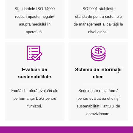
Standardele ISO 14000
ISO 9001 stabilește
reduc impactul negativ
standarde pentru sistemele
asupra mediului în
de management al calității la
operațiuni.
nivel global.
Evaluări de
Schimb de informații
sustenabilitate
etice
EcoVadis oferă evaluări ale
Sedex este o platformă
performanței ESG pentru
pentru evaluarea eticii și
furnizori.
sustenabilității lanțului de
aprovizionare.