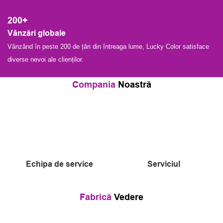
200+
Vânzări globale
Vânzând în peste 200 de țări din întreaga lume, Lucky Color satisface
diverse nevoi ale clienților.
Compania
Noastră
Echipa de service
Serviciul
Fabrică
Vedere