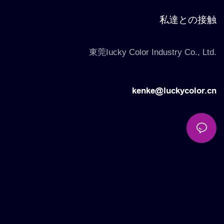
私達との接触
東莞Iucky Color Industry Co., Ltd.
kenke@luckycolor.cn