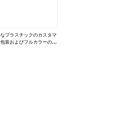
明なプラスチックのカスタマ
た包装およびフルカラーのロ
粧品のPET PVCボックス