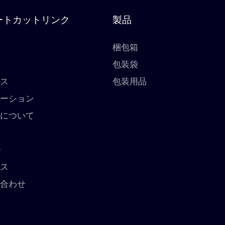
ートカットリンク
製品
梱包箱
包装袋
ビス
包装用品
ューション
ちについて
ス
O
ース
い合わせ