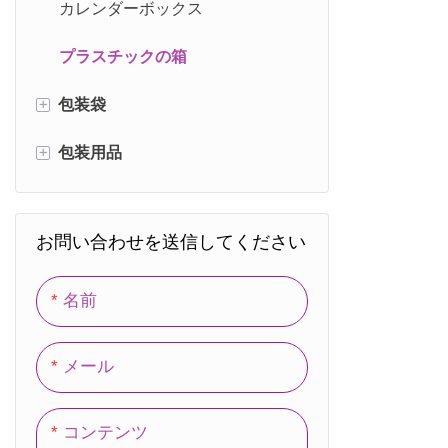
カレンダーボックス
プラスチックの箱
+
包装袋
+
包装用品
紙袋
コットンバッグ
包装用フィルム
お問い合わせを送信してください
不織布バッグ
パッケージングタグ
ベルベットバッグ
包装ラベル
名前
メール
コンテンツ