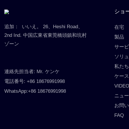
ショ
追加：
いいえ。 26、Heshi Road、
在宅
2nd Ind. 中国広東省東莞橋頭鎮和坑村
製品
ゾーン
サー
ソリ
私た
連絡先担当者: Mr. ケンケ
ケー
電話番号: +86 18676991998
VIDE
WhatsApp:+86 18676991998
ニュ
お問
FAQ